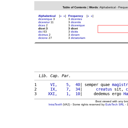
Table of Contents
|
Words
:
Alphabetical
-
Freque
Alphabetical
[
«
»
]
Frequency
[
«
»
]
diceretque
3
3
dicentes
diceretur
11
3
dicentis
dices
2
3
diceretque
dicet 3
3 dicet
dici
63
3
dicitis
dicimus
2
3
dictam
dicione
27
3
dictatoriam
Lib. Cap. Par.
1 
     VI,    5,  40
| semper quae 
magistr
2 
     IX,    7,  34
|      
creatus
 sit, 
c
3 
    XXI,    1,  10
|     dedemus ergo 
Ha
Best viewed with any br
IntraText®
(VA2) - Some rights reserved by
EuloTech SRL
- 