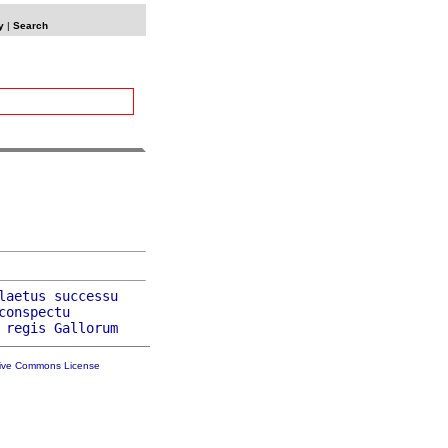
y
|
Search
laetus
successu
conspectu
regis
Gallorum
tive Commons License