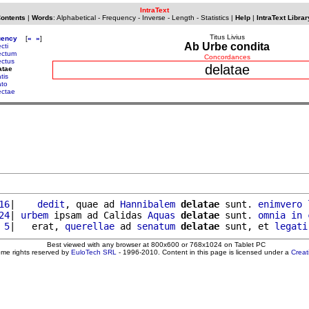
IntraText
Contents
|
Words
:
Alphabetical
-
Frequency
-
Inverse
-
Length
-
Statistics
|
Help
|
IntraText Librar
Titus Livius
uency
[
«
»
]
Ab Urbe condita
cti
ectum
Concordances
ectus
delatae
atae
tis
ato
ectae
16
|    
dedit
, quae ad 
Hannibalem
delatae
 sunt. 
enimvero
24
| 
urbem
 ipsam ad Calidas 
Aquas
delatae
 sunt. 
omnia
in
 5
|   erat, 
querellae
 ad 
senatum
delatae
 sunt, et 
legati
Best viewed with any browser at 800x600 or 768x1024 on Tablet PC
ome rights reserved by
EuloTech SRL
- 1996-2010. Content in this page is licensed under a
Crea