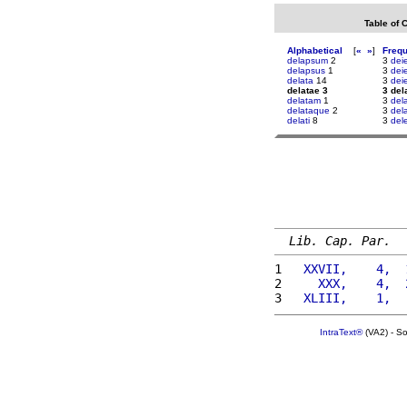
Table of 
Alphabetical
[
«
»
]
Freq
delapsum
2
3
deie
delapsus
1
3
dei
delata
14
3
dei
delatae 3
3 del
delatam
1
3
dela
delataque
2
3
del
delati
8
3
del
Lib. Cap. Par.
1 
  XXVII,    4,  
2 
    XXX,    4,  
3 
  XLIII,    1,  
IntraText®
(VA2) - S