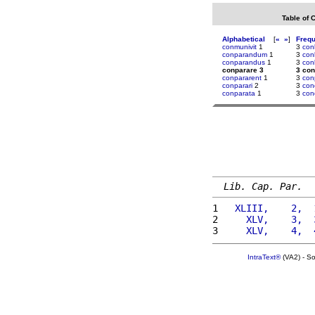
Table of 
Alphabetical
[
«
»
]
Freq
conmunivit
1
3
con
conparandum
1
3
con
conparandus
1
3
con
conparare 3
3 con
conpararent
1
3
con
conparari
2
3
con
conparata
1
3
con
Lib. Cap. Par.
1 
  XLIII,    2,  
2 
    XLV,    3,  
3 
    XLV,    4,  
IntraText®
(VA2) - S