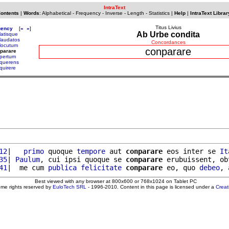
IntraText
Contents
|
Words
:
Alphabetical
-
Frequency
-
Inverse
-
Length
-
Statistics
|
Help
|
IntraText Librar
Titus Livius
uency
[
«
»
]
Ab Urbe condita
latisque
laudatos
Concordances
locutum
conparare
parare
pertum
querens
quirere
12
|   
primo
 quoque 
tempore
 aut 
conparare
 eos inter se 
It
35
| 
Paulum
, cui ipsi quoque se 
conparare
 erubuissent, ob
41
|  me cum 
publica
felicitate
conparare
 eo, quo 
debeo
, 
Best viewed with any browser at 800x600 or 768x1024 on Tablet PC
ome rights reserved by
EuloTech SRL
- 1996-2010. Content in this page is licensed under a
Crea