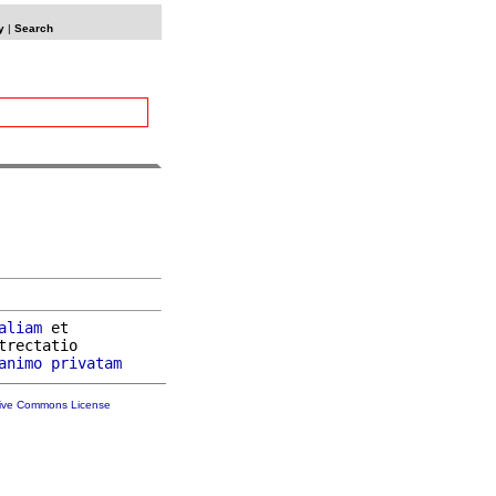
y
|
Search
aliam
 et

trectatio

animo
privatam
tive Commons License