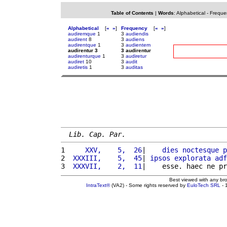
Table of Contents
|
Words
:
Alphabetical
-
Freque
Alphabetical
[
«
»
]
Frequency
[
«
»
]
audiremque
1
3
audiendis
audirent
8
3
audiens
audirentque
1
3
audientem
audirentur 3
3 audirentur
audirenturque
1
3
audiretur
audiret
10
3
audit
audiretis
1
3
auditas
Lib. Cap. Par.
1 
    XXV,    5,  26
|    
dies
noctesque
p
2 
 XXXIII,    5,  45
| 
ipsos
explorata
adf
3 
 XXXVII,    2,  11
|    esse. haec ne pr
Best viewed with any br
IntraText®
(VA2) - Some rights reserved by
EuloTech SRL
- 