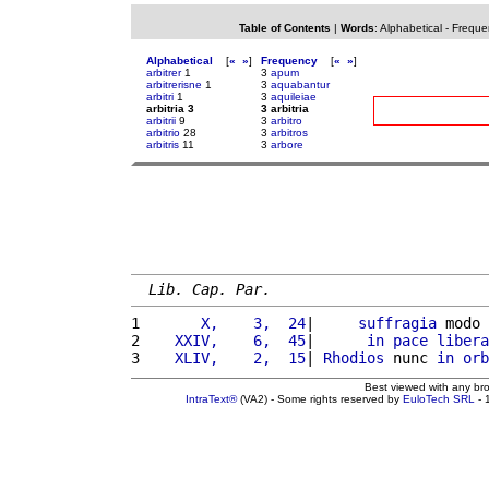
Table of Contents
|
Words
:
Alphabetical
-
Freque
Alphabetical
[
«
»
]
Frequency
[
«
»
]
arbitrer
1
3
apum
arbitrerisne
1
3
aquabantur
arbitri
1
3
aquileiae
arbitria 3
3 arbitria
arbitrii
9
3
arbitro
arbitrio
28
3
arbitros
arbitris
11
3
arbore
Lib. Cap. Par.
1 
      X,    3,  24
|     
suffragia
 modo 
2 
   XXIV,    6,  45
|      
in
pace
libera
3 
   XLIV,    2,  15
| 
Rhodios
 nunc 
in
orb
Best viewed with any br
IntraText®
(VA2) - Some rights reserved by
EuloTech SRL
- 