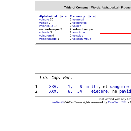
Table of Contents
|
Words
:
Alphabetical
-
Freque
Alphabetical
[
«
»
]
Frequency
[
«
»
]
volnere
36
2
volnerari
volneri
2
2
volneratos
volneribus
33
2
volneri
volneribusque 2
2 volneribusque
volneris
5
2
volscique
volnerum
9
2
volscius
volnerumque
1
2
volscorumque
Lib. Cap. Par.
1 
    XXV,    1,   6
| 
mitti
, et 
sanguine
 
2 
    XXX,    6,  34
|   
eiecere
, ne 
pavid
Best viewed with any br
IntraText®
(VA2) - Some rights reserved by
EuloTech SRL
- 