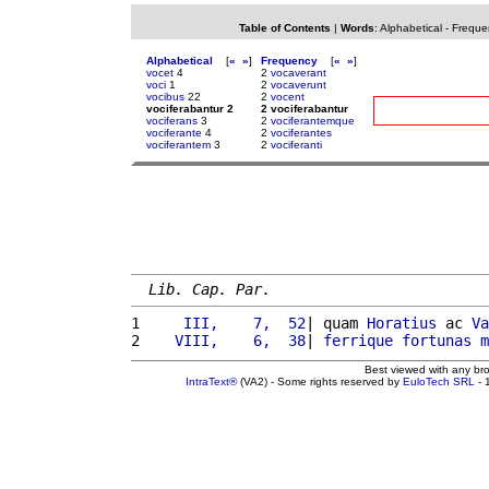
Table of Contents
|
Words
:
Alphabetical
-
Freque
Alphabetical
[
«
»
]
Frequency
[
«
»
]
vocet
4
2
vocaverant
voci
1
2
vocaverunt
vocibus
22
2
vocent
vociferabantur 2
2 vociferabantur
vociferans
3
2
vociferantemque
vociferante
4
2
vociferantes
vociferantem
3
2
vociferanti
Lib. Cap. Par.
1 
    III,    7,  52
| quam 
Horatius
 ac 
Va
2 
   VIII,    6,  38
| 
ferrique
fortunas
m
Best viewed with any br
IntraText®
(VA2) - Some rights reserved by
EuloTech SRL
- 