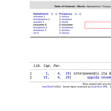
Table of Contents
|
Words
:
Alphabetical
-
Freque
Alphabetical
[
«
»
]
Frequency
[
«
»
]
vicesima
1
2
vicena
vicesimarium
1
2
vicerimus
vicesimi
1
2
vicerit
vicesimo 2
2 vicesimo
vicesimum
2
2
vicesimum
vicesimus
1
2
vicimus
vici
5
2
vicinas
Lib. Cap. Par.
1 
      I,    4,  19
| interponendis ita d
2 
     VI,    4,  29
|        
oppida
novem
Best viewed with any br
IntraText®
(VA2) - Some rights reserved by
EuloTech SRL
- 