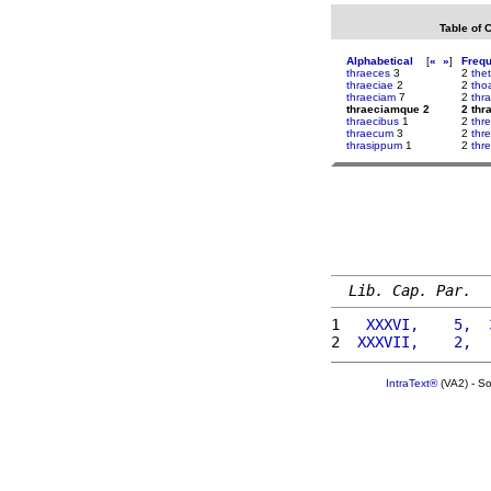
Table of 
Alphabetical
[
«
»
]
Freq
thraeces
3
2
the
thraeciae
2
2
tho
thraeciam
7
2
thr
thraeciamque 2
2 th
thraecibus
1
2
thre
thraecum
3
2
thr
thrasippum
1
2
thr
Lib. Cap. Par.
1 
  XXXVI,    5,  
2 
 XXXVII,    2,  
IntraText®
(VA2) - S