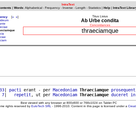
IntraText
Contents
|
Words
:
Alphabetical
-
Frequency
-
Inverse
-
Length
-
Statistics
|
Help
|
IntraText Librar
Titus Livius
uency
[
«
»
]
Ab Urbe condita
tideum
ante
Concordances
aeciae
thraeciamque
raeciamque
cia
eciae
eciam
33
| 
pacti
 erant - per 
Macedoniam
Thraeciamque
prosequent
 7
|   
repetit
, ut per 
Macedoniam
Thraeciamque
duceret
in
Best viewed with any browser at 800x600 or 768x1024 on Tablet PC
ome rights reserved by
EuloTech SRL
- 1996-2010. Content in this page is licensed under a
Crea