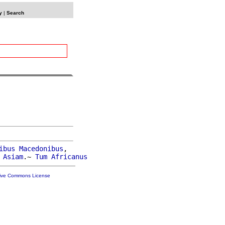
y
|
Search
ibus
Macedonibus
,

Asiam
.~ 
Tum
Africanus
tive Commons License