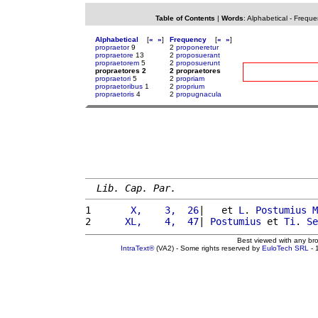
Table of Contents
|
Words
:
Alphabetical
-
Freque
Alphabetical
[
«
»
]
Frequency
[
«
»
]
propraetor
9
2
proponeretur
propraetore
13
2
proposuerant
propraetorem
5
2
proposuerunt
propraetores 2
2 propraetores
propraetori
5
2
propriam
propraetoribus
1
2
proprium
propraetoris
4
2
propugnacula
Lib. Cap. Par.
1 
      X,    3,  26
|   et 
L
. 
Postumius
M
2 
     XL,    4,  47
| 
Postumius
 et 
Ti
. 
Se
Best viewed with any br
IntraText®
(VA2) - Some rights reserved by
EuloTech SRL
- 