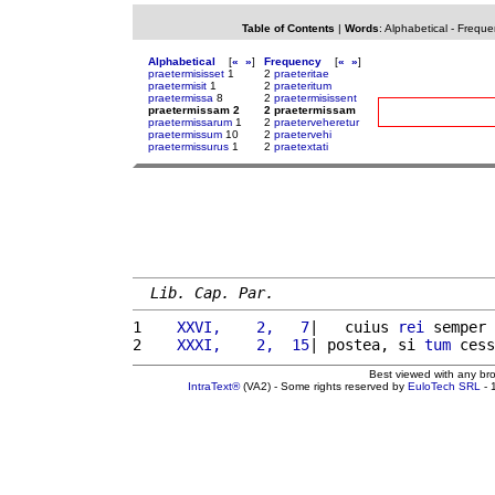
Table of Contents
|
Words
:
Alphabetical
-
Freque
Alphabetical
[
«
»
]
Frequency
[
«
»
]
praetermisisset
1
2
praeteritae
praetermisit
1
2
praeteritum
praetermissa
8
2
praetermisissent
praetermissam 2
2 praetermissam
praetermissarum
1
2
praeterveheretur
praetermissum
10
2
praetervehi
praetermissurus
1
2
praetextati
Lib. Cap. Par.
1 
   XXVI,    2,   7
|   cuius 
rei
 semper 
2 
   XXXI,    2,  15
| postea, si 
tum
 cess
Best viewed with any br
IntraText®
(VA2) - Some rights reserved by
EuloTech SRL
- 