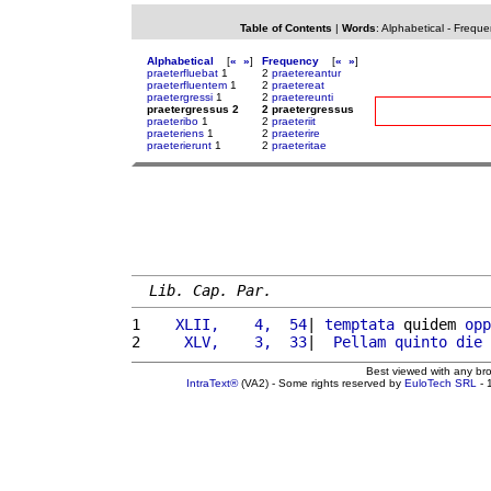
Table of Contents
|
Words
:
Alphabetical
-
Freque
Alphabetical
[
«
»
]
Frequency
[
«
»
]
praeterfluebat
1
2
praetereantur
praeterfluentem
1
2
praetereat
praetergressi
1
2
praetereunti
praetergressus 2
2 praetergressus
praeteribo
1
2
praeteriit
praeteriens
1
2
praeterire
praeterierunt
1
2
praeteritae
Lib. Cap. Par.
1 
   XLII,    4,  54
| 
temptata
 quidem 
opp
2 
    XLV,    3,  33
|  
Pellam
quinto
die
Best viewed with any br
IntraText®
(VA2) - Some rights reserved by
EuloTech SRL
- 