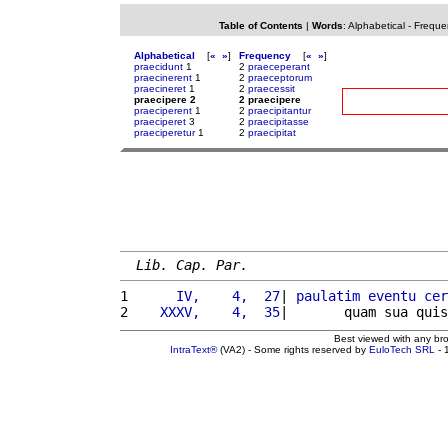
Table of Contents
|
Words
:
Alphabetical
-
Freque
Alphabetical
[
«
»
]
Frequency
[
«
»
]
praecidunt
1
2
praeceperant
praecinerent
1
2
praeceptorum
praecineret
1
2
praecessit
praecipere 2
2 praecipere
praeciperent
1
2
praecipitantur
praeciperet
3
2
praecipitasse
praeciperetur
1
2
praecipitat
Lib. Cap. Par.
1 
     IV,    4,  27
| 
paulatim
eventu
cer
2 
   XXXV,    4,  35
|       quam sua quis
Best viewed with any br
IntraText®
(VA2) - Some rights reserved by
EuloTech SRL
- 