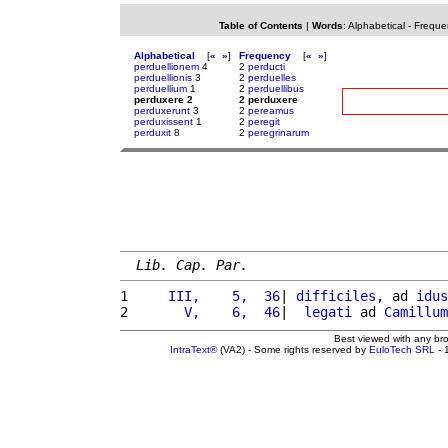
Table of Contents
|
Words
:
Alphabetical
-
Freque
Alphabetical
[
«
»
]
Frequency
[
«
»
]
perduellionem
4
2
perducti
perduellionis
3
2
perduelles
perduellium
1
2
perduellibus
perduxere 2
2 perduxere
perduxerunt
3
2
pereamus
perduxissent
1
2
peregit
perduxit
8
2
peregrinarum
Lib. Cap. Par.
1 
    III,    5,  36
| 
difficiles
, ad 
idus
2 
      V,    6,  46
|  
legati
 ad 
Camillum
Best viewed with any br
IntraText®
(VA2) - Some rights reserved by
EuloTech SRL
- 