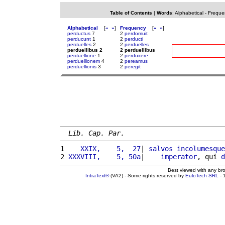
Table of Contents
|
Words
:
Alphabetical
-
Freque
Alphabetical
[
«
»
]
Frequency
[
«
»
]
perductus
7
2
perdomuit
perducunt
1
2
perducti
perduelles
2
2
perduelles
perduellibus 2
2 perduellibus
perduellione
1
2
perduxere
perduellionem
4
2
pereamus
perduellionis
3
2
peregit
Lib. Cap. Par.
1 
   XXIX,    5,  27
| 
salvos
incolumesque
2 
XXXVIII,    5, 50a
|    
imperator
, qui 
d
Best viewed with any br
IntraText®
(VA2) - Some rights reserved by
EuloTech SRL
- 