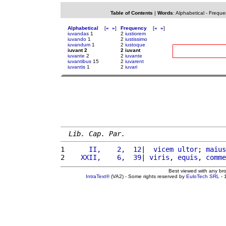
Table of Contents
|
Words
:
Alphabetical
-
Freque
Alphabetical
[
«
»
]
Frequency
[
«
»
]
iuvandas
1
2
iustiorem
iuvando
1
2
iustissimo
iuvandum
1
2
iustoque
iuvant 2
2 iuvant
iuvante
2
2
iuvante
iuvantibus
15
2
iuvarent
iuvantis
1
2
iuvari
Lib. Cap. Par.
1 
     II,    2,  12
|  
vicem
ultor
; 
maius
2 
   XXII,    6,  39
| 
viris
, 
equis
, 
comme
Best viewed with any br
IntraText®
(VA2) - Some rights reserved by
EuloTech SRL
- 