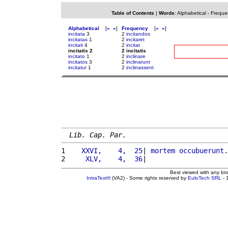
Table of Contents
|
Words
:
Alphabetical
-
Freque
Alphabetical
[
«
»
]
Frequency
[
«
»
]
incitata
3
2
incitandos
incitatas
1
2
incitaret
incitati
4
2
incitat
incitatis 2
2 incitatis
incitato
1
2
inclinare
incitatos
3
2
inclinarunt
incitatur
1
2
inclinassent
Lib. Cap. Par.
1 
   XXVI,    4,  25
| 
mortem
occubuerunt
.
2 
    XLV,    4,  36
|                    
Best viewed with any br
IntraText®
(VA2) - Some rights reserved by
EuloTech SRL
- 