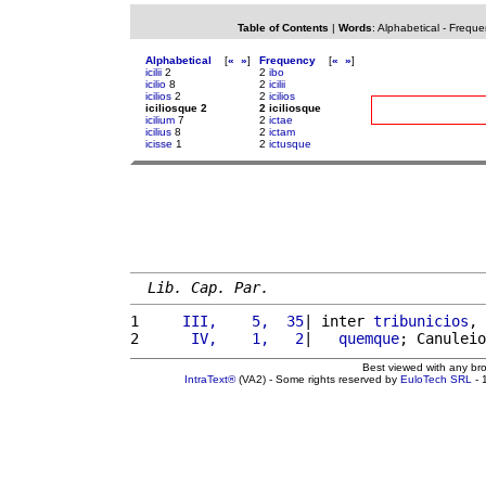
Table of Contents
|
Words
:
Alphabetical
-
Freque
Alphabetical
[
«
»
]
Frequency
[
«
»
]
icilii
2
2
ibo
icilio
8
2
icilii
icilios
2
2
icilios
iciliosque 2
2 iciliosque
icilium
7
2
ictae
icilius
8
2
ictam
icisse
1
2
ictusque
Lib. Cap. Par.
1 
    III,    5,  35
| inter 
tribunicios
, 
2 
     IV,    1,   2
|   
quemque
; Canuleio
Best viewed with any br
IntraText®
(VA2) - Some rights reserved by
EuloTech SRL
- 