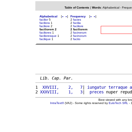
Table of Contents
|
Words
:
Alphabetical
-
Freque
Alphabetical
[
«
»
]
Frequency
[
«
»
]
facilior
5
2
facies
faciliora
1
2
facilia
faciliore
2
2
faciliore
faciliorem 2
2 faciliorem
faciliores
1
2
facinerum
facilioresque
1
2
facinorum
facilique
1
2
facito
Lib. Cap. Par.
1 
 XXVIII,    2,   7
| 
iungatur
terraque
a
2 
XXXVIII,    1,   3
|  
preces
 nuper repud
Best viewed with any br
IntraText®
(VA2) - Some rights reserved by
EuloTech SRL
- 