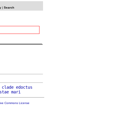
y
|
Search
 
clade
edoctus
stae
mari
tive Commons License