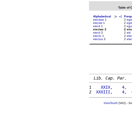
Table of 
Alphabetical
[
«
»
]
Freq
eiecisse
1
2
egr
eiecisti
1
2
egr
eiecit
1
2
egu
eiectae 2
2 eie
eiecti
3
2
eiti
eiecto
1
2
ela
eiectus
3
2
ela
Lib. Cap. Par.
1 
   XXIX,    4,  
2 
 XXXIII,    4,  
IntraText®
(VA2) - S