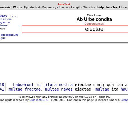
IntraText
Contents
|
Words
:
Alphabetical
-
Frequency
-
Inverse
-
Length
-
Statistics
|
Help
|
IntraText Librar
Titus Livius
uency
[
«
»
]
Ab Urbe condita
edientem
egieque
Concordances
issent
eiectae
ctae
nguescendum
nguit
18
|   
habuerunt
in
litora
nostra
eiectae
 sunt; qua tanta
41
| 
multae
fractae
, 
multae
naves
eiectae
, 
multae
 ita 
hau
Best viewed with any browser at 800x600 or 768x1024 on Tablet PC
ome rights reserved by
EuloTech SRL
- 1996-2010. Content in this page is licensed under a
Crea