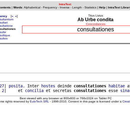
IntraText
Contents
|
Words
:
Alphabetical
-
Frequency
-
Inverse
-
Length
-
Statistics
|
Help
|
IntraText Librar
Titus Livius
uency
[
«
»
]
Ab Urbe condita
sultantium
ultari
Concordances
sultatione
consultationes
sultationes
sulte
sultique
sultos
27
| 
posita
. Inter 
hostes
 deinde 
consultationes
habitae
 a
 2
|     et 
concilia
 et secretas 
consultationes
 esse 
sina
Best viewed with any browser at 800x600 or 768x1024 on Tablet PC
ome rights reserved by
EuloTech SRL
- 1996-2010. Content in this page is licensed under a
Crea