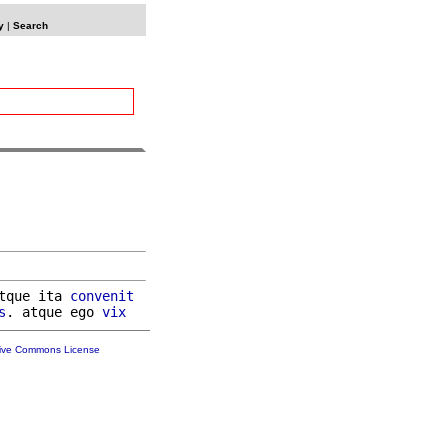
y
|
Search
tque ita 
convenit
s
. atque ego 
vix
tive Commons License