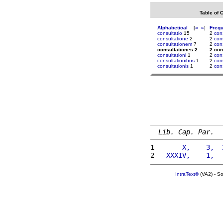
Table of 
Alphabetical
[
«
»
]
Freq
consultatio
15
2
con
consultatione
2
2
cons
consultationem
7
2
con
consultationes 2
2 con
consultationi
1
2
con
consultationibus
1
2
con
consultationis
1
2
con
Lib. Cap. Par.
1 
      X,    3,  
2 
  XXXIV,    1,  
IntraText®
(VA2) - S