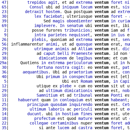
 47
|        
trepidos
agit
, et ad 
extrema
ventum
foret
ni
 65
|         
Consul
 ubi ad 
iniquum
locum
ventum
 est, 
sis
 23
|       
detraxit
hostem
. Qua postquam 
ventum
 ad 
extre
 30
|           
lex
faciebat
; ulteriusque 
ventum
foret
 - 
 39
|               Sed 
magis
oboedienter
ventum
in
curia
 69
|           
implevere
. 
In
senatum
 ubi 
ventum
 est, ibi
  2
|          posse furores 
tribunicios
; 
ventum
 iam ad 
f
  9
|           
intra
parietes
nequisset
, 
ventum
in
ius
 e
 26
|          
plebis
, quoniam ad 
extrema
ventum
 est, 
sen
 56
| inflammarentur 
animi
, ut ad 
quosque
ventum
 erat, 
nu
 29
|           
utrimque
animis
 ad 
Alliam
ventum
 est. 
dic
 29
|            ad 
caput
belli
Praeneste
ventum
. id non 
 38
|             
dimicationem
 de 
legibus
ventum
; et cum 
29a
|     Quotiens 
in
extrema
periculorum
ventum
, ut 
in
 h
 30
|            
fortuna
nostra
cogit
: eo 
ventum
 est, 
pat
 36
|      
aequantibus
. Ubi ad 
praetorium
ventum
 est, 
con
 40
|            Ubi 
primum
in
conspectum
ventum
 est [et]
  5
|                       Ubi est 
Romam
ventum
, 
in
Capi
 12
|            utique ex 
plebe
 + cum eo 
ventum
 sit ut u
 29
|             ad 
ultimum
dimicationis
ventum
 est, 
nob
 10
|            
Samnitium
 et ad 
tribunal
ventum
Ponti
 es
 11
|    
habuerunt
 quam 
in
conloquium
 est 
ventum
habeant
;
 25
|        
principum
quosdam
inquirendo
ventum
 est. 
Cet
 39
|         
ultimum
laboris
 ac 
periculi
ventum
 est ut 
e
 14
|        
ducunt
. ubi 
in
hostium
fines
ventum
 est, ute
 18
|           
profectum
 est quod 
mature
ventum
 erat ut 
 22
|         
collegae
certaminibus
 nuper 
ventum
foret
ad
 35
|             si ante 
lucem
 ad 
castra
ventum
foret
, t