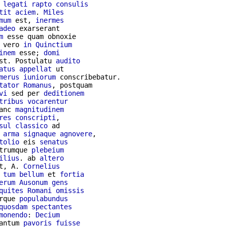
legati
rapto
consulis
tit
aciem
. 
Miles
mum
 est, 
inermes
adeo
 exarserant

m
 esse quam obnoxie

 vero 
in
Quinctium
inem
 esse; 
domi
st. Postulatu 
audito
atus
appellat
merus
iuniorum
 conscribebatur.

tator
Romanus
, postquam

vi
 sed per 
deditionem
tribus
vocarentur
anc 
magnitudinem
res
conscripti
,

sul
classico
 ad

 
arma
signaque
agnovere
,

tolio
 eis 
senatus
trumque 
plebeium
ilius
. ab 
altero
t, A. 
Cornelius
 
tum
bellum
 et 
fortia
erum
Ausonum
gens
quites
Romani
omissis
rque 
populabundus
quosdam
spectantes
monendo
: 
Decium
antum 
pavoris
fuisse