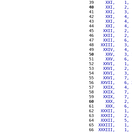
39 
    XXI,    1, 
40
    XXI,    2, 
41 
    XXI,    3, 
42 
    XXI,    4, 
43 
    XXI,    4, 
44 
    XXI,    4, 
45 
   XXII,    2, 
46 
   XXII,    2, 
47 
   XXII,    6, 
48 
  XXIII,    3, 
49 
   XXIV,    4, 
50
    XXV,    3, 
51 
    XXV,    6, 
52 
   XXVI,    1, 
53 
   XXVI,    2, 
54 
   XXVI,    3, 
55 
   XXVI,    7, 
56 
  XXVII,    6, 
57 
   XXIX,    4, 
58 
   XXIX,    7, 
59 
   XXIX,    7, 
60
    XXX,    2, 
61 
    XXX,    6, 
62 
  XXXII,    1, 
63 
  XXXII,    2, 
64 
  XXXII,    5, 
65 
 XXXIII,    1, 
66 
 XXXIII,    1, 