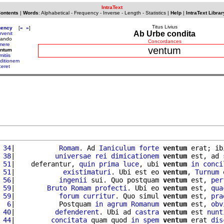
IntraText
Contents
|
Words
:
Alphabetical
-
Frequency
-
Inverse
-
Length
-
Statistics
|
Help
|
IntraText Librar
Titus Livius
uency
[
«
»
]
Ab Urbe condita
rvenit
uando
Concordances
mere
ventum
entum
mitiis
ditionem
ceret
 34
|           
Romam
. Ad 
Ianiculum
forte
ventum
 erat; ib
 38
|          
universae
rei
dimicationem
ventum
 est, ad 
 51
|    deferantur, 
quin
prima
luce
, ubi 
ventum
in
conci
 51
|            
existimaturi
. Ubi est eo 
ventum
, 
Turnum
 
 56
|           
ingenii
 sui. Quo postquam 
ventum
 est, 
per
 59
|        
Bruto
Romam
profecti
. Ubi eo 
ventum
 est, 
qua
 59
|           
forum
curritur
. Quo simul 
ventum
 est, 
pra
  6
|           Postquam 
in
agrum
Romanum
ventum
 est, 
obv
 40
|          
defenderent
. Ubi ad 
castra
ventum
 est 
nunt
 44
|         
concitata
 quam quod 
in
spem
ventum
 erat 
dis