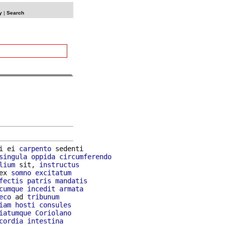
y
|
Search
i ei 
carpento
 sedenti

singula
oppida
circumferendo
lium
 sit, 
instructus
ex 
somno
excitatum
fectis
patris
mandatis
cumque
incedit
armata
eco
 ad 
tribunum
iam
hosti
consules
iatumque
Coriolano
cordia
intestina