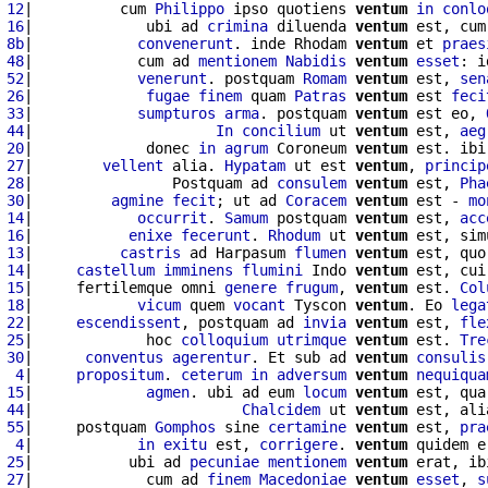
 12
|          cum 
Philippo
 ipso quotiens 
ventum
in
conlo
 16
|             ubi ad 
crimina
 diluenda 
ventum
 est, cum
 8b
|            
convenerunt
. inde Rhodam 
ventum
 et 
praes
 48
|            cum ad 
mentionem
Nabidis
ventum
esset
: i
 52
|            
venerunt
. postquam 
Romam
ventum
 est, 
sen
 26
|             
fugae
finem
 quam 
Patras
ventum
 est 
feci
 33
|            
sumpturos
arma
. postquam 
ventum
 est eo, 
 44
|                     
In
concilium
 ut 
ventum
 est, 
aeg
 20
|             donec 
in
agrum
 Coroneum 
ventum
 est. ibi
 27
|        
vellent
 alia. 
Hypatam
 ut est 
ventum
, 
princip
 28
|                Postquam ad 
consulem
ventum
 est, 
Pha
 30
|         
agmine
fecit
; ut ad 
Coracem
ventum
 est - 
mo
 14
|            
occurrit
. 
Samum
 postquam 
ventum
 est, 
acc
 16
|           
enixe
fecerunt
. 
Rhodum
 ut 
ventum
 est, sim
 13
|          
castris
 ad Harpasum 
flumen
ventum
 est, quo
 14
|     
castellum
imminens
flumini
 Indo 
ventum
 est, cui
 15
|     fertilemque omni 
genere
frugum
, 
ventum
 est. 
Col
 18
|            
vicum
 quem 
vocant
 Tyscon 
ventum
. Eo 
lega
 22
|     
escendissent
, postquam ad 
invia
ventum
 est, 
fle
 25
|             hoc 
colloquium
utrimque
ventum
 est. 
Tre
 30
|      
conventus
agerentur
. Et sub ad 
ventum
consulis
  4
|     
propositum
. 
ceterum
in
adversum
ventum
nequiqua
 15
|             
agmen
. ubi ad eum 
locum
ventum
 est, qua
 44
|                        
Chalcidem
 ut 
ventum
 est, ali
 55
|     postquam 
Gomphos
 sine 
certamine
ventum
 est, 
pra
  4
|            
in
exitu
 est, 
corrigere
. 
ventum
 quidem e
 25
|           ubi ad 
pecuniae
mentionem
ventum
 erat, ib
 27
|             cum ad 
finem
Macedoniae
ventum
esset
, 
s