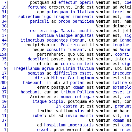
  7
|         postquam ad 
effectum
operis
ventum
 est, 
coe
 19
|        
fortunae
 erexerunt. Inde est 
ventum
 ad Volci
 31
|            quo 
priusquam
in
Italiam
ventum
foret
 no
 34
|    
subiectam
iugo
insuper
imminenti
ventum
 est, 
und
 34
|         
periculi
 ac 
prope
perniciem
ventum
 est; nam
 36
|                                     
Ventum
 deinde a
 14
|         
extrema
iuga
Massici
montis
ventum
 est [et]
 17
|            
montium
viasque
angustas
ventum
 est, 
sig
 44
|     
itineribus
sequentes
Poenum
, ut 
ventum
 ad 
Canna
 19
|       excipiebantur. 
Postremo
 ad id 
ventum
inopiae
 
 22
|          neque 
consulti
fuerant
. ut 
ventum
 ad 
Adran
15a
|            pertraheret. quo ubi est 
ventum
, 
coorti
 
 35
|        
debellari
 posse. quo ubi est 
ventum
, inter 
e
  4
|            et ubi ad 
coniectum
teli
ventum
 est 
sign
  9
|  
Fregellanum
agrum
 ad 
Lirim
fluvium
ventum
, ubi int
 17
|        
semitas
 ac 
difficiles
esset
. 
ventum
insequen
 42
|           
die
 ab 
Hibero
Carthaginem
ventum
 est simu
28b
|      
habebant
. 
ii
 ubi ad 
portam
 est 
ventum
Latine
 o
 22
|            erant postquam 
Romam
 est 
ventum
extemplo
 37
|     
habebant
. cum ad 
tribum
Polliam
ventum
esset
in
 37
|         Arniensem et 
nomen
collegae
ventum
 est, 
ven
 10
|          
itaque
Scipio
, postquam eo 
ventum
 est, con
 32
|                    
In
castra
 ut est 
ventum
, 
pronunt
  4
|           flexibus vallium 
vias
 ubi 
ventum
 ad hanc 
 11
|          
iubet
: ubi ad 
invia
equiti
ventum
 sit, 
in
 37
|                                  Ut 
ventum
Romam
 es
  1
|            ad 
hospitium
imperatoris
ventum
 est 
cons
  7
|            
esset
, praecaverent. ubi 
ventum
 ad 
inses