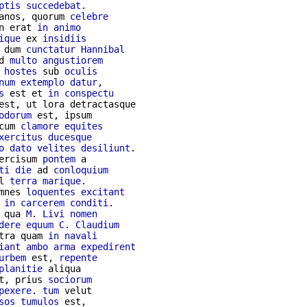
ptis
succedebat
anos, quorum 
celebre
n erat 
in
animo
ique
 ex 
insidiis
 dum 
cunctatur
Hannibal
d 
multo
angustiorem
 
hostes
 sub 
oculis
num
extemplo
datur
,

s
 est et 
in
conspectu
est, ut lora detractasque

odorum
cum 
clamore
equites
xercitus
ducesque
o
dato
velites
desiliunt
.

ercisum 
pontem
 a

ti
die
 ad 
conloquium
l 
terra
marique
.

mnes 
loquentes
excitant
in
carcerem
conditi
.

 qua 
M
. 
Livi
nomen
dere
equum
C
. 
Claudium
tra quam 
in
navali
iant
ambo
arma
expedirent
urbem
 est, 
repente
planitie
 aliqua

t, prius 
sociorum
pexere
. 
tum
 velut

sos
tumulos
 est,
