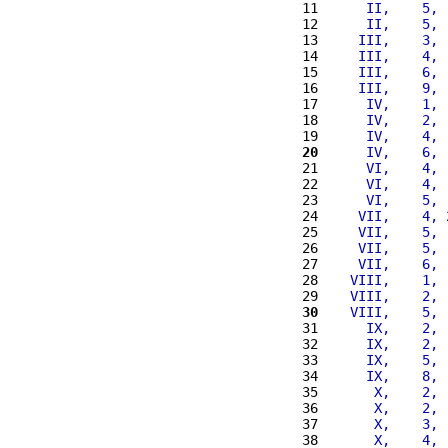
11 
     II,    5, 
12 
     II,    5, 
13 
    III,    3, 
14 
    III,    4, 
15 
    III,    6, 
16 
    III,    9, 
17 
     IV,    1, 
18 
     IV,    2, 
19 
     IV,    4, 
20
     IV,    6, 
21 
     VI,    4, 
22 
     VI,    4, 
23 
     VI,    5, 
24 
    VII,    4, 
25 
    VII,    5, 
26 
    VII,    5, 
27 
    VII,    6, 
28 
   VIII,    1, 
29 
   VIII,    2, 
30
   VIII,    5, 
31 
     IX,    2, 
32 
     IX,    2, 
33 
     IX,    5, 
34 
     IX,    8, 
35 
      X,    2, 
36 
      X,    2, 
37 
      X,    3, 
38 
      X,    4, 