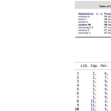
Table of 
Alphabetical
[
«
»
]
Freq
ventrem
4
98
pe
ventri
1
98 q
ventris
1
98
te
ventum 98
98 v
ventumque
2
97
co
ventura
3
97
de
venturae
1
97
fa
Lib. Cap. Par.
 1 
      I,    6, 
 2 
      I,    7, 
 3 
      I,    9, 
 4 
      I,    9, 
 5 
      I,    9, 
 6 
      I,    9, 
 7 
      I,    9, 
 8 
     II,    2, 
 9 
     II,    4, 
10
     II,    5, 