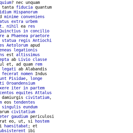
quium
? nec unquam

 tanta 
fiducia
 quantum

idium
Hispanorum
d 
minime
conveniens
atus
extra
urbem
t
. 
nihil
 ea 
res
Quinctius
in
concilio
re
 a 
Phaenea
praetore
 
statua
regis
Antiochi
es
Aetolorum
 apud

eneas
legationis
ns
 est 
altissimus
epta
 ab 
Livio
classe
ul et, ad quam 
rem
 
legati
 ab Alabandis

 
fecerat
nomen
 Indus

unt
Pisidae
, 
longe
ti
Oroandensium
xere
iter
in
partem
centos
equites
Attalus
 damiurgis 
civitatium
,

m
 eos 
tendentes
 
singulis
eundum
arum 
civitatium
eter
gaudium
 periculosi

rat eo, ut, si 
hostem
i 
haesitabat
; et

ubsisterent
 ibi
