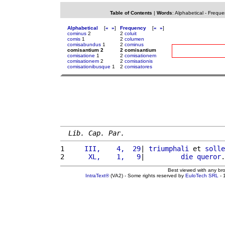
Table of Contents
|
Words
:
Alphabetical
-
Freque
Alphabetical
[
«
»
]
Frequency
[
«
»
]
cominus
2
2
coluit
comis
1
2
columen
comisabundus
1
2
cominus
comisantium 2
2 comisantium
comisatione
1
2
comisationem
comisationem
2
2
comisationis
comisationibusque
1
2
comisatores
Lib. Cap. Par.
1 
    III,    4,  29
| 
triumphali
 et 
solle
2 
     XL,    1,   9
|         
die
queror
.
Best viewed with any br
IntraText®
(VA2) - Some rights reserved by
EuloTech SRL
- 