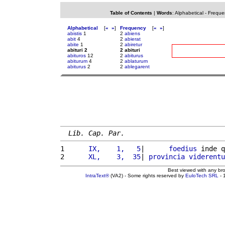
Table of Contents
|
Words
:
Alphabetical
-
Freque
Alphabetical
[
«
»
]
Frequency
[
«
»
]
abistis
1
2
abiens
abit
4
2
abierat
abite
1
2
abiretur
abituri 2
2 abituri
abituros
12
2
abiturus
abiturum
4
2
ablaturum
abiturus
2
2
ablegarent
Lib. Cap. Par.
1 
     IX,    1,   5
|      
foedius
 inde q
2 
     XL,    3,  35
| 
provincia
viderentu
Best viewed with any br
IntraText®
(VA2) - Some rights reserved by
EuloTech SRL
- 