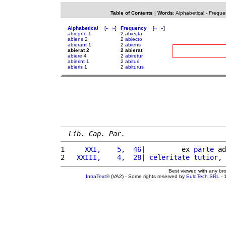
Table of Contents
|
Words
:
Alphabetical
-
Freque
Alphabetical
[
«
»
]
Frequency
[
«
»
]
abiegno
1
2
abiecta
abiens
2
2
abiecto
abierant
1
2
abiens
abierat 2
2 abierat
abiere
4
2
abiretur
abierint
1
2
abituri
abieris
1
2
abiturus
Lib. Cap. Par.
1 
    XXI,    5,  46
|         ex 
parte
 ad
2 
  XXIII,    4,  28
| 
celeritate
tutior
, 
Best viewed with any br
IntraText®
(VA2) - Some rights reserved by
EuloTech SRL
- 