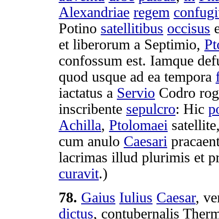
Alexandriae
regem
confugi
Potino
satellitibus
occisus
e
et
liberorum
a
Septimio
,
Pt
confossum
est.
Iamque
def
quod usque ad ea
tempora
iactatus
a
Servio
Codro
ro
inscribente
sepulcro
: Hic
p
Achilla
,
Ptolomaei
satellite
cum
anulo
Caesari
pracaen
lacrimas
illud
plurimis
et
p
curavit
.)
78
.
Gaius
Iulius
Caesar
,
ve
dictus
,
contubernalis
Ther