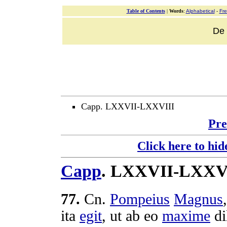
Table of Contents
|
Words
:
Alphabetical
-
Fr
De v
Capp. LXXVII-LXXVIII
Pre
Click here to hid
Capp
.
LXXVII-LXXV
77
.
Cn
.
Pompeius
Magnus
ita
egit
, ut ab eo
maxime
di