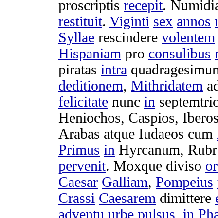
proscriptis
recepit
.
Numidi
restituit
.
Viginti
sex
annos
Syllae
rescindere
volentem
Hispaniam
pro
consulibus
piratas
intra
quadragesimu
deditionem
,
Mithridatem
a
felicitate
nunc
in
septemtr
Heniochos
,
Caspios
,
Ibero
Arabas
atque
Iudaeos
cum
Primus
in
Hyrcanum
,
Rub
pervenit
.
Moxque
diviso
or
Caesar
Galliam
,
Pompeius
Crassi
Caesarem
dimittere
adventu
urbe
pulsus
,
in
Pha