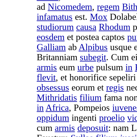
ad
Nicomedem
,
regem
Bit
infamatus
est.
Mox
Dolabe
studiorum
causa
Rhodum
p
eosdem
et postea
captos
pu
Galliam
ab
Alpibus
usque 
Britanniam
subegit
. Cum e
armis
eum
urbe
pulsum
in
flevit
, et
honorifice
sepeliri
obsessus
eorum et
regis
ne
Mithridatis
filium
fama
no
in
Africa
,
Pompeios
iuvene
oppidum
ingenti
proelio
vic
cum
armis
deposuit
: nam
L