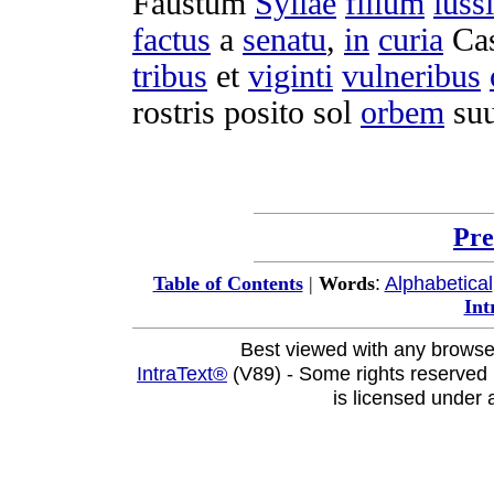
Faustum
Syllae
filium
iussi
factus
a
senatu
,
in
curia
Ca
tribus
et
viginti
vulneribus
rostris
posito
sol
orbem
su
Pre
:
Alphabetical
Table of Contents
|
Words
Int
Best viewed with any browse
IntraText®
(V89) - Some rights reserved
is licensed under