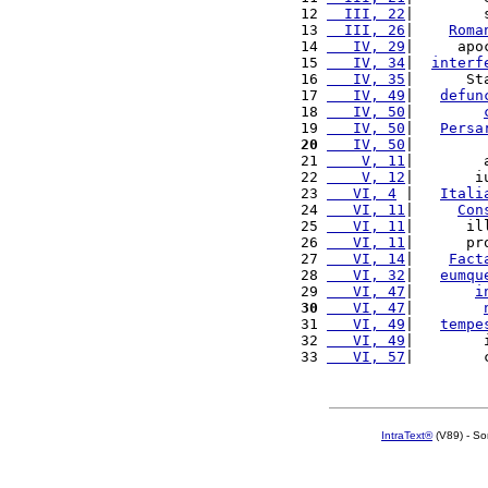
12 
  III, 22
|        
13 
  III, 26
|    
Roma
14 
   IV, 29
|     apo
15 
   IV, 34
|  
interf
16 
   IV, 35
|      St
17 
   IV, 49
|   
defun
18 
   IV, 50
|        
19 
   IV, 50
|   
Persa
20
   IV, 50
|        
21 
    V, 11
|        
22 
    V, 12
|       i
23 
   VI, 4
 |   
Itali
24 
   VI, 11
|     
Con
25 
   VI, 11
|      il
26 
   VI, 11
|      pr
27 
   VI, 14
|    
Fact
28 
   VI, 32
|   
eumqu
29 
   VI, 47
|       
i
30
   VI, 47
|        
31 
   VI, 49
|   
tempe
32 
   VI, 49
|        
33 
   VI, 57
|        
IntraText®
(V89) - So