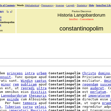
le of Contents
|
Words
:
Alphabetical
-
Frequency
-
Inverse
-
Length
-
Statistics
|
Help
|
IntraText Lib
ncy
[
«
»
]
Paulus Diaconus
Historia Langobardorum
is
IntraText - Concordances
os
stantinopolim
at
constantinopolim
tum
dem 
princeps
intra
urbem
Constantinopolim
Christo
domino
posuit
. Tunc quoque apud 
Constantinopolim
 Priscianus Caes
rati sunt. 
Windin
captus
Constantinopolim
 exiliatur. 
Ami
 
minor
rem
publicam
 apud 
Constantinopolim
regendam
susce
us est, ut 
regredi
ultra
Constantinopolim
 non 
auderet
. C
um omnibus eius 
divitiis
Constantinopolim
 est 
perlatum
. 
 
Langobardorum
thesauris
Constantinopolim
 ad 
imperatorem
que 
exinde
 cum Albsuinda 
Constantinopolim
 directum esse 
   Per haec 
tempora
 apud 
Constantinopolim
, ut supra 
prae
o
, 
Tiberius
cursu
veloci
Constantinopolim
 regreditur adpr
eius 
imperatori
Mauricio
Constantinopolim
 est transmissus