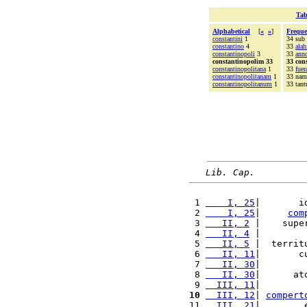
Tab
Alphabetical
[
«
»
]
Freque
constantini
1
34 sub
constantino
4
33
alah
constantinopoli
3
33
ann
constantinopolim 33
33 con
constantinopolitana
1
33
fuer
constantinopolitanam
1
33 nam
constantinopolitanum
1
33 tan
Lib. Cap.
 1 
    I, 25
|       i
 2 
    I, 25
|     
com
 3 
   II, 2
 |    supe
 4 
   II, 4
 |        
 5 
   II, 5
 |  territ
 6 
   II, 11
|       c
 7 
   II, 30
|        
 8 
   II, 30
|      at
 9 
  III, 11
|        
10
  III, 12
| 
compert
11 
  III, 21
|        