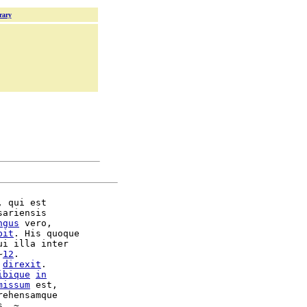
rary
, qui est

ariensis

ngus
 vero,

pit
. His quoque

ui illa inter

~
12
.

direxit
.

ibique
in
missum
ehensamque

. ~
