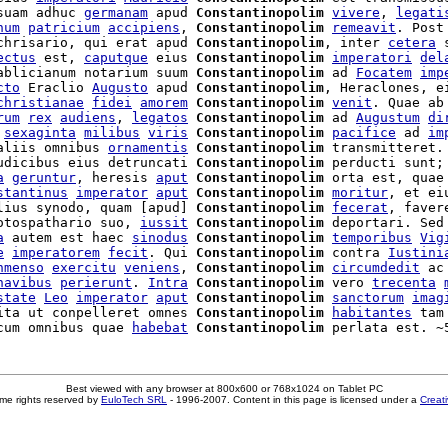
suam adhuc 
germanam
 apud 
Constantinopolim
vivere
, 
legati
num
patricium
accipiens
, 
Constantinopolim
remeavit
. Post
chrisario, qui erat apud 
Constantinopolim
, inter 
cetera
 
ectus
 est, 
caputque
 eius 
Constantinopolim
imperatori
del
ablicianum notarium suum 
Constantinopolim
 ad 
Focatem
imp
cto
 Eraclio 
Augusto
 apud 
Constantinopolim
, Heraclones, e
christianae
fidei
amorem
Constantinopolim
venit
. Quae ab
rum
rex
audiens
, 
legatos
Constantinopolim
 ad 
Augustum
di
 
sexaginta
milibus
viris
Constantinopolim
pacifice
 ad 
im
aliis omnibus 
ornamentis
Constantinopolim
 transmitteret.
udicibus eius detruncati 
Constantinopolim
 perducti sunt; 
a
geruntur
, heresis 
aput
Constantinopolim
 orta est, quae
stantinus
imperator
aput
Constantinopolim
moritur
, et ei
lius synodo, quam [apud] 
Constantinopolim
fecerat
, faver
otospathario suo, 
iussit
Constantinopolim
 deportari. Sed
a
 autem est haec 
sinodus
Constantinopolim
temporibus
Vig
e
imperatorem
fecit
. Qui 
Constantinopolim
 contra 
Iustini
nmenso
exercitu
veniens
, 
Constantinopolim
circumdedit
 ac
navibus
perierunt
. 
Intra
Constantinopolim
 vero 
trecenta
state
Leo
imperator
aput
Constantinopolim
sanctorum
imag
ita ut conpelleret omnes 
Constantinopolim
habitantes
 tam
cum omnibus quae 
habebat
Constantinopolim
Best viewed with any browser at 800x600 or 768x1024 on Tablet PC
me rights reserved by
EuloTech SRL
- 1996-2007. Content in this page is licensed under a
Creat