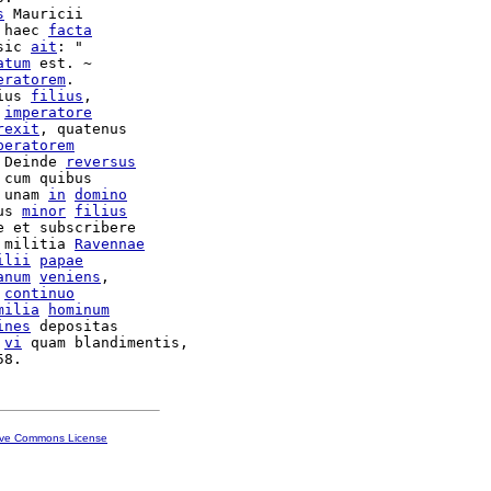
s
 Mauricii

 haec 
facta
sic 
ait
: "

atum
 est. ~

eratorem
.

ius 
filius
,

 
imperatore
rexit
peratorem
 Deinde 
reversus
cum quibus

 unam 
in
domino
us 
minor
filius
e et subscribere

 militia 
Ravennae
ilii
papae
anum
veniens
,

 
continuo
milia
hominum
ines
 depositas

 
vi
 quam blandimentis,

ive Commons License