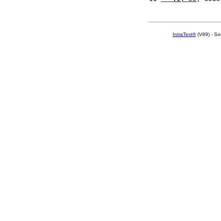
IntraText®
(V89) - So