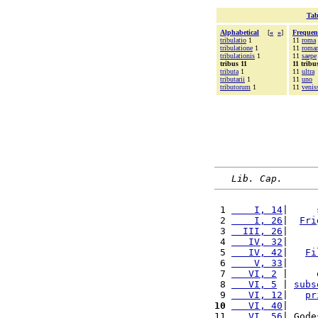
Tab
Alphabetical
[
«
»
]
Frequen
tribulatio
1
11
roma
tribulatione
1
11
roma
tribulationis
1
11
saepe
tribus 11
11 tribu
tributa
1
11
ultra
tributarii
1
11
uno
tributorum
1
11
venis
Lib. Cap.
 1 
    I, 14
|     
 2 
    I, 26
|  
Fri
 3 
  III, 26
|     
 4 
   IV, 32
|     
 5 
   IV, 42
|   
Fi
 6 
    V, 33
|     
 7 
   VI, 2
 |     
 8 
   VI, 5
 | 
subs
 9 
   VI, 12
|   
pr
10
   VI, 40
|     
11 
   VI, 56
| Gode