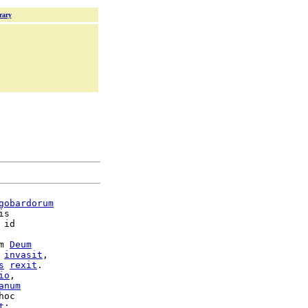
rary
gobardorum
s

 id

m 
Deum
invasit
,

s
rexit
.

io
,

anum
hoc

t