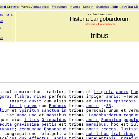
le of Contents
|
Words
:
Alphabetical
-
Frequency
-
Inverse
-
Length
-
Statistics
|
Help
|
IntraText Lib
cy
[
«
»
]
Paulus Diaconus
Historia Langobardorum
nae
IntraText - Concordances
s
tribus
set
sicut a maioribus traditur, 
tribus
 et 
triginta
annis
Lan
gora
, 
flabra
, 
nives
 perfers 
tribus
 impiger 
annis
; ~Tempni
    iniuria 
duxit
 cum aliis 
tribus
 ex 
Histria
episcopis
,
    
fecit
pacem
 cum 
Romanis
tribus
annis
. ~
33
.

lium
 et 
Spiritum
sanctum
in
tribus
 personis unum et veru
   iam 
anno
uno
 et 
mensibus
tribus
, 
Langobardorum
regnum
quem eius 
filius
Grimualdus
tribus
annis
Samnitum
populo
ecuta
gravissima
pestis
 est 
tribus
mensibus
, hoc est 
iul
ivavit
; 
regnumque
Romanorum
tribus
annis
regens
, 
Iustini
  congregatione refulget, a 
tribus
nobilibus
fratribus
, 
scalcus 
dux
effectus
, 
annis
tribus
Beneventanis
. 
praefui