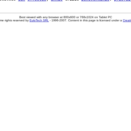
Best viewed with any browser at 800x600 or 768x1024 on Tablet PC
me rights reserved by
EuloTech SRL
- 1996-2007. Content in this page is licensed under a
Creat