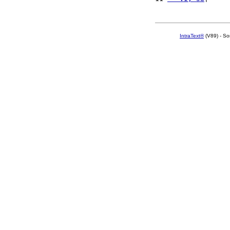
IntraText®
(V89) - So