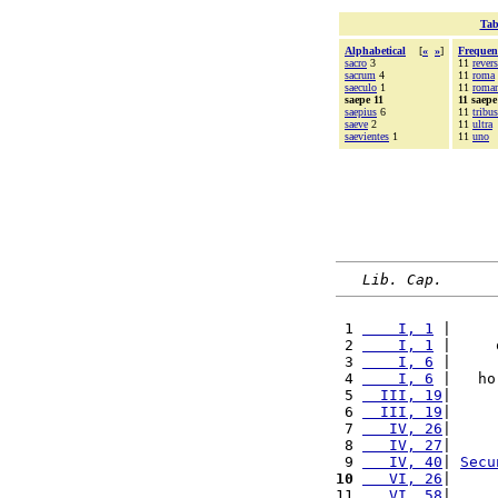
Tab
Alphabetical
[
«
»
]
Frequen
sacro
3
11
rever
sacrum
4
11
roma
saeculo
1
11
roma
saepe 11
11 saepe
saepius
6
11
tribus
saeve
2
11
ultra
saevientes
1
11
uno
Lib. Cap.
 1 
    I, 1
 |     
 2 
    I, 1
 |     
 3 
    I, 6
 |     
 4 
    I, 6
 |   ho
 5 
  III, 19
|     
 6 
  III, 19
|     
 7 
   IV, 26
|     
 8 
   IV, 27
|     
 9 
   IV, 40
| 
Secu
10
   VI, 26
|     
11 
   VI, 58
|     