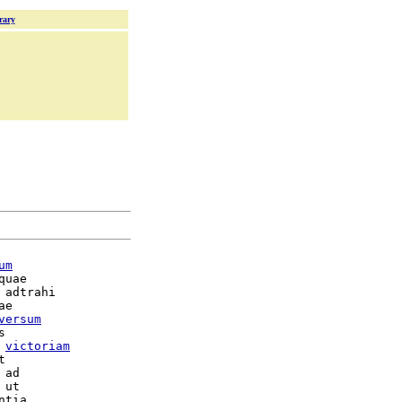
rary
um
uae

 adtrahi

e

versum


 
victoriam


ut
