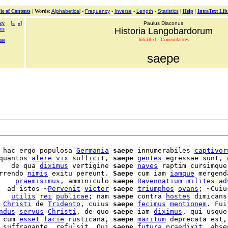
le of Contents
|
Words
:
Alphabetical
-
Frequency
-
Inverse
-
Length
-
Statistics
|
Help
|
IntraText Lib
cy
[
«
»
]
Paulus Diaconus
sus
Historia Langobardorum
IntraText - Concordances
nae
saepe
 hac ergo populosa 
Germania
saepe
 innumerabiles 
captivor
quantos 
alere
vix
 sufficit, 
saepe
gentes
 egressae sunt, q
   de qua 
diximus
 vertigine 
saepe
naves
 raptim cursimque
rrendo 
nimis
 exitu pereunt. 
Saepe
 cum iam 
iamque
 mergenda
    
praemisimus
, amminiculo 
saepe
Ravennatium
milites
ad
  ad istos ~
Pervenit
victor
saepe
triumphos
ovans
; ~Cuius
   
utilis
rei
publicae
; nam 
saepe
 contra 
hostes
 dimicans
 
Christi
 de 
Tridento
, cuius 
saepe
fecimus
mentionem
. Fuit
ndus
servus
Christi
, de quo 
saepe
 iam 
diximus
 cum 
esset
facie
 rusticana, 
saepe
maritum
 deprecata est, 
 suffragante, refulsit. Qui 
saepe
futura
praedixit