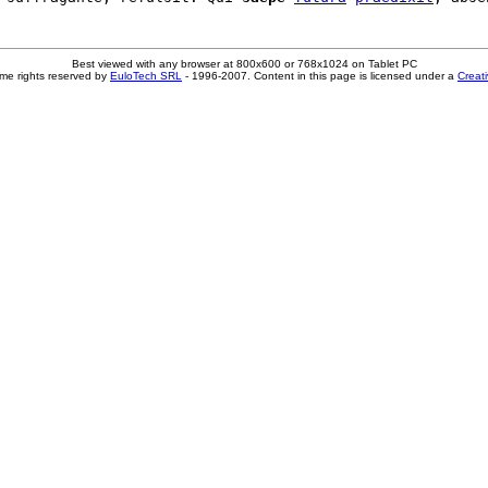
Best viewed with any browser at 800x600 or 768x1024 on Tablet PC
me rights reserved by
EuloTech SRL
- 1996-2007. Content in this page is licensed under a
Creat