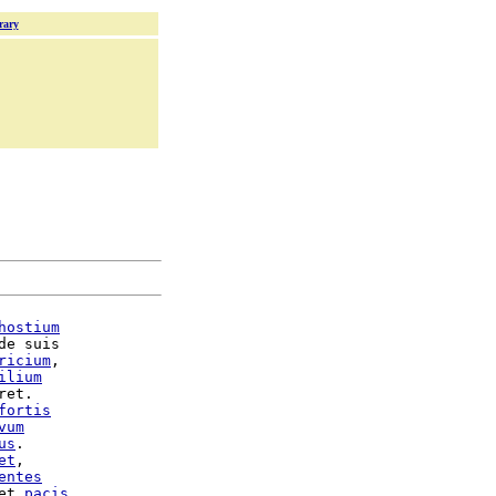
rary
hostium
de suis

ricium
,

ilium
ret.

fortis
vum
us
.

et
entes
et 
pacis