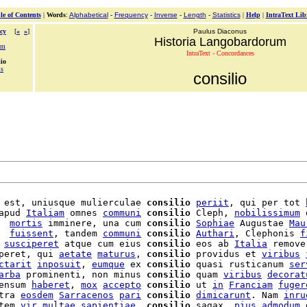
le of Contents
|
Words
:
Alphabetical
-
Frequency
-
Inverse
-
Length
-
Statistics
|
Help
|
IntraText Lib
cy
[
«
»
]
Paulus Diaconus
Historia Langobardorum
um
IntraText - Concordances
lio
is
consilio
 est, uniusque mulierculae 
consilio
periit
, qui per tot 
apud 
Italiam
 omnes 
communi
consilio
 Cleph, 
nobilissimum
 
  
mortis
 imminere, una cum 
consilio
Sophiae
 Augustae 
Mau
  
fuissent
, tandem 
communi
consilio
Authari
, Clephonis 
f
 
susciperet
 atque cum eius 
consilio
 eos ab 
Italia
 remove
peret, qui 
aetate
maturus
, 
consilio
 providus et 
viribus
ctarit
inposuit
, 
eumque
 ex 
consilio
 quasi rusticanum 
ser
arba
 prominenti, non minus 
consilio
 quam 
viribus
decorat
ensum 
haberet
, 
mox
accepto
consilio
 ut 
in
Franciam
fuger
tra 
eosdem
Sarracenos
pari
consilio
dimicarunt
. Nam 
inru
tem 
vir
multae
sapientiae
, 
consilio
 sagax, 
pius
admodum
 