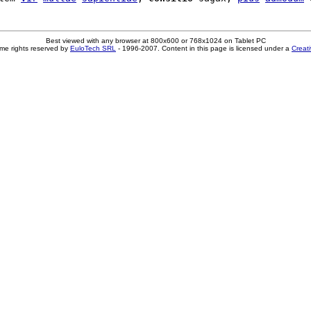
Best viewed with any browser at 800x600 or 768x1024 on Tablet PC
me rights reserved by
EuloTech SRL
- 1996-2007. Content in this page is licensed under a
Creat