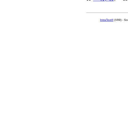
IntraText®
(V89) - So