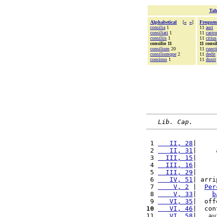
Tab
Alphabetical
[
«
»
]
Frequen
consilia
1
11
auri
consiliati
1
11
castr
consiliis
1
11
citius
consilio 11
11 consi
consilium
20
11
cunct
consiliumque
2
11
dedit
consinus
1
11
duxit
Lib. Cap.
 1 
   II, 28
|     
 2 
   II, 31
|     
 3 
  III, 15
|     
 4 
  III, 16
|     
 5 
  III, 29
|     
 6 
   IV, 51
| arri
 7 
    V, 2
 |  
Per
 8 
    V, 33
|    
b
 9 
   VI, 35
|  off
10
   VI, 46
|  con
11 
   VI, 58
|   au