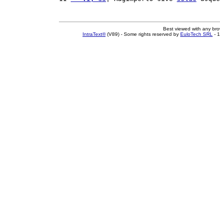
Best viewed with any br
IntraText®
(V89) - Some rights reserved by
EuloTech SRL
- 1