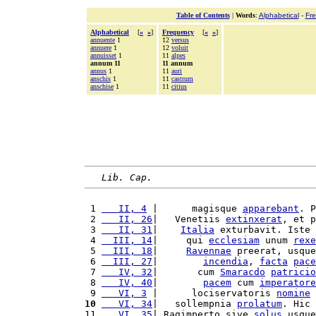
Table of Contents
|
Words
:
Alphabetical
-
Fr
Alphabetical
[
«
»
]
Frequency
[
«
»
]
annuente
1
12
versus
annuere
1
12
voluit
annuisset
1
11
alpes
annum 11
11 annum
annus
1
11
auri
anschis
1
11
castrum
anschise
1
11
citius
Lib. Cap.
 1 
   II, 4
 |      magisque 
apparebant
. P
 2 
   II, 26
|   Venetiis 
extinxerat
, et p
 3 
   II, 31
|    
Italia
 exturbavit. Iste 
 4 
  III, 14
|     qui 
ecclesiam
 unum 
rexe
 5 
  III, 18
|     
Ravennae
 preerat, usque
 6 
  III, 27
|        
incendia
, 
facta
pace
 7 
   IV, 32
|       cum 
Smaracdo
patricio
 8 
   IV, 40
|        
pacem
 cum 
imperatore
 9 
   VI, 3
 |      lociservatoris 
nomine
 
10
   VI, 34
|   sollempnia 
prolatum
. Hic 
11 
   VI, 35
| Ragimperto sive 
solus
 usque