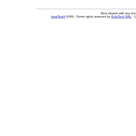
Best viewed with any br
IntraText®
(V89) - Some rights reserved by
EuloTech SRL
- 1