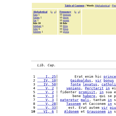
Table of Contents
|
Words
:
Alphabetical
-
Fr
Alphabetical
[
«
»
]
Frequency
[
«
»
]
fiala
1
10
domum
fialam
1
10
duces
fiat
1
10
essent
fide 10
10 fide
fidebant
1
10
filiis
fidei
6
10
filios
fidelem
1
10
gloria
Lib. Cap.
 1 
    I, 25
|        Erat enim hic 
prince
 2 
   IV, 10
|      
Gaidoaldus
, 
vir
bonus
 
 3 
   IV, 50
|      
fonte
levatus
, 
catholi
 4 
    V, 2
 |    
veniens
, 
Perctarit
in
 ei
 5 
    V, 2
 | fidenter 
promisit
, 
in
 sua e
 6 
    V, 3
 |       bene 
habere
, qui se p
 7 
    V, 3
 | 
pateretur
mali
, tantum 
in
 s
 8 
    V, 28
|    
Tasonem
 et Cacconem 
in
 s
 9 
    V, 33
|     est. Erat autem 
vir
piu
10
   VI, 6
 |   
Aldonem
 et 
Grausonem
in
 s