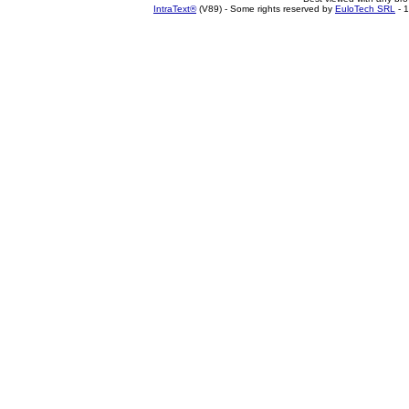
IntraText®
(V89) - Some rights reserved by
EuloTech SRL
- 1