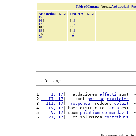
Table of Contents
|
Words
:
Alphabetical
-
Fr
Alphabetical
[
«
»
]
Frequency
[
«
»
]
15
6
6
15
16
6
6
16
17
6
6
17
18 6
6 18
19
6
6
19
2
6
6
2
20
6
6
20
Lib. Cap.
1 
    I, 17
|   audaciores 
effecti
 sunt. ~
2 
   II, 17
|    sunt 
positae
civitates
. ~
3 
  III, 17
|  
responsum
 reddere 
voluit
. ~
4 
   IV, 17
| haec distructio 
facta
 est. ~
5 
    V, 17
| suum 
palatium
commendavit
. ~
6 
   VI, 17
|   et inlustrem 
contribuit
. ~
Best viewed with any br