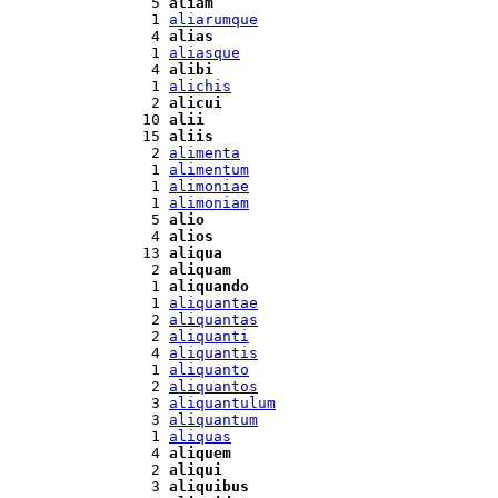
  5 
aliam
  1 
aliarumque
  4 
alias
  1 
aliasque
  4 
alibi
  1 
alichis
  2 
alicui
 10 
alii
 15 
aliis
  2 
alimenta
  1 
alimentum
  1 
alimoniae
  1 
alimoniam
  5 
alio
  4 
alios
 13 
aliqua
  2 
aliquam
  1 
aliquando
  1 
aliquantae
  2 
aliquantas
  2 
aliquanti
  4 
aliquantis
  1 
aliquanto
  2 
aliquantos
  3 
aliquantulum
  3 
aliquantum
  1 
aliquas
  4 
aliquem
  2 
aliqui
  3 
aliquibus