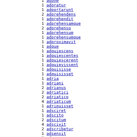
  1 
adone
  1 
adoratur
  1 
adportarunt
  2 
adprehendens
  1 
adprehendit
  1 
adprehensamque
  2 
adprehenso
  1 
adprehensum
  1 
adprehensumque
  1 
adproximavit
  1 
adque
  1 
adquiescens
  1 
adquiescentes
  1 
adquiescerent
  1 
adquievissent
  1 
adquisisse
  1 
adquisisset
  1 
adria
  1 
adriani
  2 
adrianus
  2 
adriatici
  2 
adriatico
  4 
adriaticum
  1 
adripuisset
  1 
adsciret
  1 
adscito
  2 
adscitum
  4 
adscivit
  2 
adscribetur
  1 
adsensit