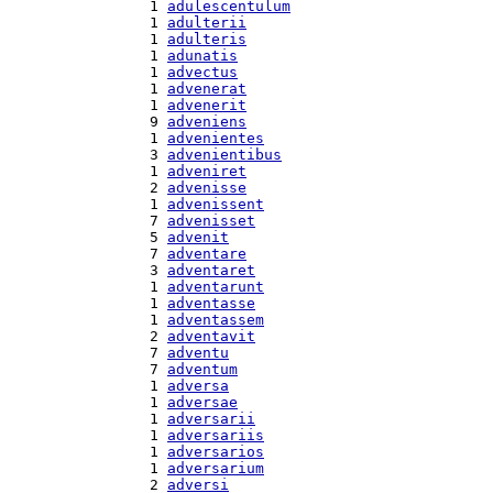
  1 
adulescentulum
  1 
adulterii
  1 
adulteris
  1 
adunatis
  1 
advectus
  1 
advenerat
  1 
advenerit
  9 
adveniens
  1 
advenientes
  3 
advenientibus
  1 
adveniret
  2 
advenisse
  1 
advenissent
  7 
advenisset
  5 
advenit
  7 
adventare
  3 
adventaret
  1 
adventarunt
  1 
adventasse
  1 
adventassem
  2 
adventavit
  7 
adventu
  7 
adventum
  1 
adversa
  1 
adversae
  1 
adversarii
  1 
adversariis
  1 
adversarios
  1 
adversarium
  2 
adversi