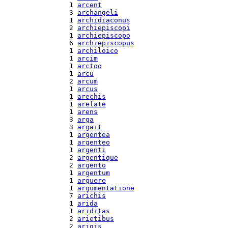
  1 
arcent
  3 
archangeli
  1 
archidiaconus
  2 
archiepiscopi
  1 
archiepiscopo
  6 
archiepiscopus
  1 
archiloico
  1 
arcim
  1 
arctoo
  1 
arcu
  2 
arcum
  1 
arcus
  1 
arechis
  1 
arelate
  1 
arens
  3 
arga
  3 
argait
  1 
argentea
  1 
argenteo
  1 
argenti
  2 
argentique
  2 
argento
  1 
argentum
  1 
arguere
  1 
argumentatione
  7 
arichis
  1 
arida
  1 
ariditas
  2 
arietibus
  2 
arigis