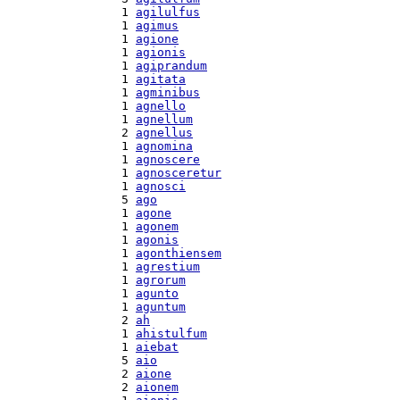
  1 
agilulfus
  1 
agimus
  1 
agione
  1 
agionis
  1 
agiprandum
  1 
agitata
  1 
agminibus
  1 
agnello
  1 
agnellum
  2 
agnellus
  1 
agnomina
  1 
agnoscere
  1 
agnosceretur
  1 
agnosci
  5 
ago
  1 
agone
  1 
agonem
  1 
agonis
  1 
agonthiensem
  1 
agrestium
  1 
agrorum
  1 
agunto
  1 
aguntum
  2 
ah
  1 
ahistulfum
  1 
aiebat
  5 
aio
  2 
aione
  2 
aionem