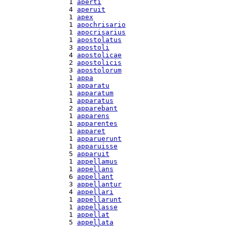
  1 
aperti
  4 
aperuit
  1 
apex
  1 
apochrisario
  1 
apocrisarius
  1 
apostolatus
  3 
apostoli
  4 
apostolicae
  2 
apostolicis
  3 
apostolorum
  1 
appa
  1 
apparatu
  1 
apparatum
  1 
apparatus
  2 
apparebant
  1 
apparens
  1 
apparentes
  1 
apparet
  1 
apparuerunt
  1 
apparuisse
  5 
apparuit
  1 
appellamus
  1 
appellans
  6 
appellant
  3 
appellantur
  4 
appellari
  1 
appellarunt
  1 
appellasse
  1 
appellat
  5 
appellata