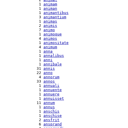
  1 
animam
  1 
animan
  1 
animantibus
  3 
animantium
  1 
animas
  2 
animis
  7 
animo
  1 
animoque
  4 
animos
  1 
animositate
  4 
animum
  1 
anna
  1 
annalibus
  1 
anni
  1 
annibale
 31 
annis
 22 
anno
  4 
annorum
 33 
annos
  1 
annuali
  1 
annuente
  1 
annuere
  1 
annuisset
 11 
annum
  1 
annus
  1 
anschis
  1 
anschise
  2 
ansfrit
  6 
ansprand