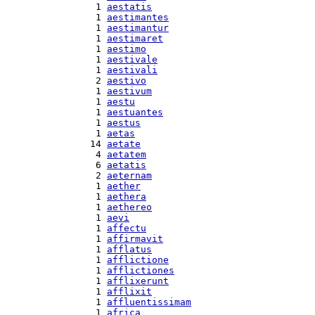
  1 
aestatis
  1 
aestimantes
  1 
aestimantur
  1 
aestimaret
  1 
aestimo
  1 
aestivale
  1 
aestivali
  2 
aestivo
  1 
aestivum
  1 
aestu
  1 
aestuantes
  1 
aestus
  1 
aetas
 14 
aetate
  4 
aetatem
  6 
aetatis
  2 
aeternam
  1 
aether
  1 
aethera
  1 
aethereo
  1 
aevi
  1 
affectu
  1 
affirmavit
  1 
afflatus
  1 
afflictione
  1 
afflictiones
  1 
afflixerunt
  1 
afflixit
  1 
affluentissimam
  1 
africa