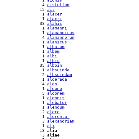
  1 
aionis
  4 
aistulfum
 15 
ait
  1 
alacer
  1 
alacri
 33 
alahis
  1 
alamanni
  1 
alamannicus
  4 
alamannorum
  1 
alanicus
  1 
albatum
  1 
albem
  1 
albi
  1 
albis
 35 
alboin
  1 
albsuinda
  2 
albsuindam
  1 
alderada
  4 
aldo
  1 
aldone
  5 
aldonem
  1 
aldonis
  1 
alebatur
  1 
alendum
  2 
alere
  1 
alerentur
  3 
alexandriam
  1 
ali
 13 
alia
  3 
aliae