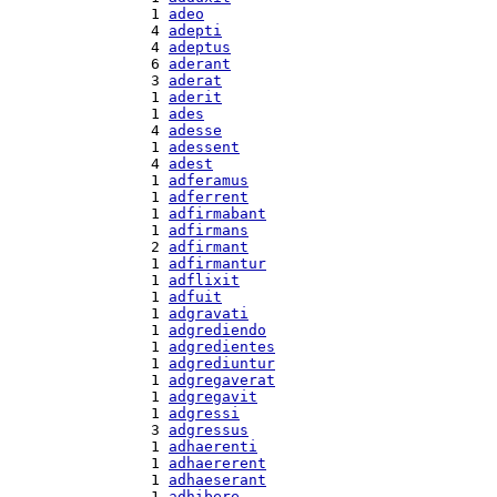
  1 
adeo
  4 
adepti
  4 
adeptus
  6 
aderant
  3 
aderat
  1 
aderit
  1 
ades
  4 
adesse
  1 
adessent
  4 
adest
  1 
adferamus
  1 
adferrent
  1 
adfirmabant
  1 
adfirmans
  2 
adfirmant
  1 
adfirmantur
  1 
adflixit
  1 
adfuit
  1 
adgravati
  1 
adgrediendo
  1 
adgredientes
  1 
adgrediuntur
  1 
adgregaverat
  1 
adgregavit
  1 
adgressi
  3 
adgressus
  1 
adhaerenti
  1 
adhaererent
  1 
adhaeserant
  1 
adhibere