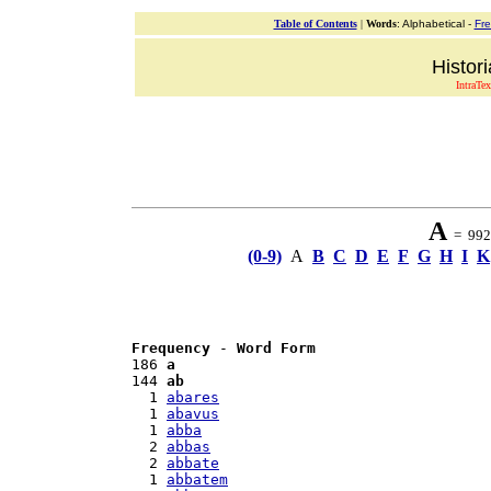
Table of Contents
|
Words
: Alphabetical -
Fr
Histor
IntraTex
A
= 992 
(0-9)
A
B
C
D
E
F
G
H
I
K
Frequency
 - 
Word Form
186 
a
144 
ab
  1 
abares
  1 
abavus
  1 
abba
  2 
abbas
  2 
abbate
  1 
abbatem