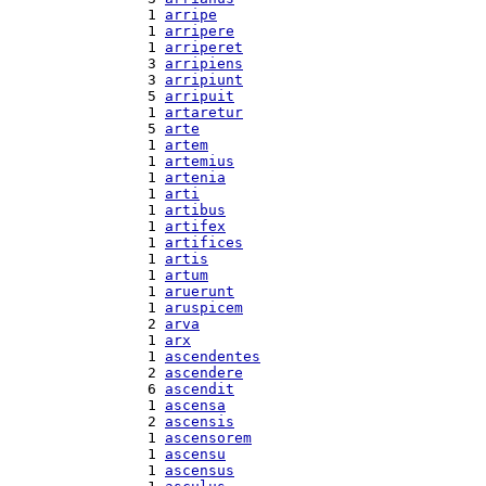
  1 
arripe
  1 
arripere
  1 
arriperet
  3 
arripiens
  3 
arripiunt
  5 
arripuit
  1 
artaretur
  5 
arte
  1 
artem
  1 
artemius
  1 
artenia
  1 
arti
  1 
artibus
  1 
artifex
  1 
artifices
  1 
artis
  1 
artum
  1 
aruerunt
  1 
aruspicem
  2 
arva
  1 
arx
  1 
ascendentes
  2 
ascendere
  6 
ascendit
  1 
ascensa
  2 
ascensis
  1 
ascensorem
  1 
ascensu
  1 
ascensus