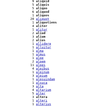
  9 
aliquid
  5 
aliquis
  5 
aliquo
  6 
aliquod
  1 
aliquos
 20 
aliquot
  1 
aliquotiens
  4 
aliter
  1 
alitur
  2 
aliud
  3 
alium
  2 
alius
  1 
allidere
  1 
alluitur
  1 
alma
  1 
almus
  1 
alpe
  2 
alpem
 11 
alpes
  4 
alpibus
  1 
alpinum
  3 
alpium
  1 
alpsuindam
  1 
alsuca
  3 
alta
  4 
altarium
  5 
alter
  3 
altera
  1 
alteri
  1 
alterius