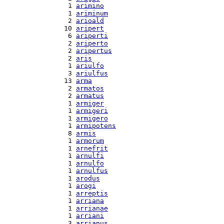
  1 
arimino
  1 
ariminum
  2 
arioald
 10 
aripert
  6 
ariperti
  2 
ariperto
  2 
aripertus
  2 
aris
  1 
ariulfo
  3 
ariulfus
 13 
arma
  2 
armatos
  2 
armatus
  1 
armiger
  1 
armigeri
  1 
armigero
  1 
armipotens
  8 
armis
  1 
armorum
  1 
arnefrit
  1 
arnulfi
  1 
arnulfo
  1 
arnulfus
  1 
arodus
  1 
arogi
  1 
arreptis
  1 
arriana
  1 
arrianae
  1 
arriani
  3 
arrianus