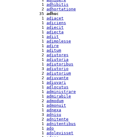
  1 
adhibitis
  2 
adhortatione
 35 
adhuc
  1 
adiacet
  1 
adiciens
  1 
adiecit
  1 
adiecta
  1 
adiit
  1 
adimplesse
  1 
adire
  1 
aditum
  2 
adiutores
  1 
adiutoria
  1 
adiutoribus
  3 
adiutorio
  2 
adiutorium
  2 
adiuvante
  1 
adiuvari
  1 
adlocutus
  1 
administrare
  1 
admirabile
  2 
admodum
  1 
admonuit
  1 
adnexa
  3 
adnisu
  2 
adnitente
  1 
adnitentibus
  1 
ado
  1 
adolevisset