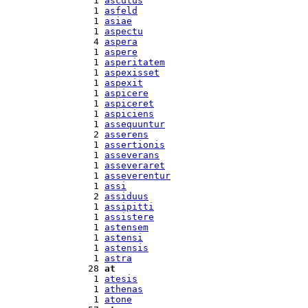
  1 
asculus
  1 
asfeld
  1 
asiae
  1 
aspectu
  4 
aspera
  1 
aspere
  1 
asperitatem
  1 
aspexisset
  1 
aspexit
  1 
aspicere
  1 
aspiceret
  1 
aspiciens
  1 
assequuntur
  2 
asserens
  1 
assertionis
  1 
asseverans
  1 
asseveraret
  1 
asseverentur
  1 
assi
  2 
assiduus
  1 
assipitti
  1 
assistere
  1 
astensem
  1 
astensi
  1 
astensis
  1 
astra
 28 
at
  1 
atesis
  1 
athenas
  1 
atone