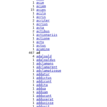
  1 
acie
  1 
aciem
 15 
acies
  1 
acilo
  1 
acris
  2 
acriter
  1 
acrius
  1 
acta
  2 
actibus
  1 
actionariis
  1 
actione
  1 
actu
  1 
actus
  1 
acumine
467 
ad
  4 
adaloald
  1 
adaloaldus
  1 
adclamans
  1 
adclamarent
  1 
adclamatisque
  1 
addatur
  1 
addictus
  1 
addicunt
  1 
addita
  1 
addua
  1 
adduam
  1 
adducunt
  1 
adduxerat
  1 
adduxisse
  1 
adduxit