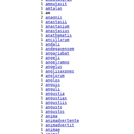
  1 
amputavit
  1 
amtalan
  1 
an
  2 
anagnis
  1 
anastasii
  1 
anastasium
  5 
anastasius
  1 
anathematis
  1 
ancillarum
  1 
andali
  1 
andegavensem
  1 
angariabat
  2 
angeli
  1 
angelramno
  2 
angelus
  1 
anglisaxones
  4 
anglorum
  1 
anglos
  2 
anguis
  1 
anguli
  1 
angustia
  1 
angustias
  1 
angustiis
  1 
angusto
  1 
angustos
  2 
anima
  1 
animadvertente
  1 
animadvertit
  1 
animae
  2 
animal