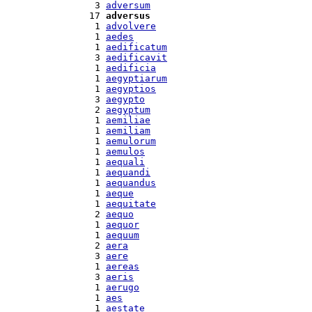
  3 
adversum
 17 
adversus
  1 
advolvere
  1 
aedes
  1 
aedificatum
  3 
aedificavit
  1 
aedificia
  1 
aegyptiarum
  1 
aegyptios
  3 
aegypto
  2 
aegyptum
  1 
aemiliae
  1 
aemiliam
  1 
aemulorum
  1 
aemulos
  1 
aequali
  1 
aequandi
  1 
aequandus
  1 
aeque
  1 
aequitate
  2 
aequo
  1 
aequor
  1 
aequum
  2 
aera
  3 
aere
  1 
aereas
  3 
aeris
  1 
aerugo
  1 
aes
  1 
aestate