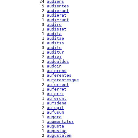
 24 
audiens
  5 
audientes
  2 
audierant
  3 
audierat
  1 
audierunt
  3 
audire
  3 
audisset
  1 
audita
  1 
auditae
  6 
auditis
  3 
audito
  1 
auditur
  2 
audivi
  2 
audoaldus
  6 
audoin
  3 
auferens
  3 
auferentes
  1 
auferentesque
  2 
auferrent
  1 
auferret
  3 
auferri
  1 
auferunt
  1 
aufidena
  2 
aufugit
  1 
aufusum
  1 
augere
  1 
augmentator
  5 
augusta
  1 
augustae
  2 
augustalem