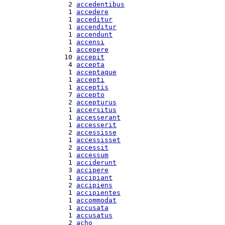
  2 
accedentibus
  1 
accedere
  1 
acceditur
  1 
accenditur
  1 
accendunt
  1 
accensi
  1 
accepere
 10 
accepit
  4 
accepta
  1 
acceptaque
  1 
accepti
  1 
acceptis
  7 
accepto
  2 
accepturus
  1 
accersitus
  1 
accesserant
  1 
accesserit
  2 
accessisse
  1 
accessisset
  2 
accessit
  1 
accessum
  1 
acciderunt
  3 
accipere
  1 
accipiant
  2 
accipiens
  1 
accipientes
  1 
accommodat
  1 
accusata
  1 
accusatus
  2 
acho