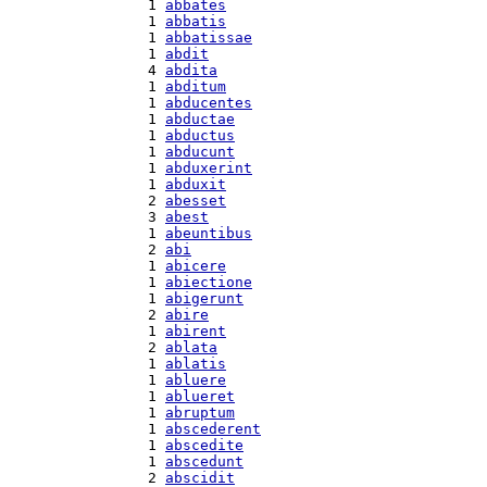
  1 
abbates
  1 
abbatis
  1 
abbatissae
  1 
abdit
  4 
abdita
  1 
abditum
  1 
abducentes
  1 
abductae
  1 
abductus
  1 
abducunt
  1 
abduxerint
  1 
abduxit
  2 
abesset
  3 
abest
  1 
abeuntibus
  2 
abi
  1 
abicere
  1 
abiectione
  1 
abigerunt
  2 
abire
  1 
abirent
  2 
ablata
  1 
ablatis
  1 
abluere
  1 
ablueret
  1 
abruptum
  1 
abscederent
  1 
abscedite
  1 
abscedunt
  2 
abscidit