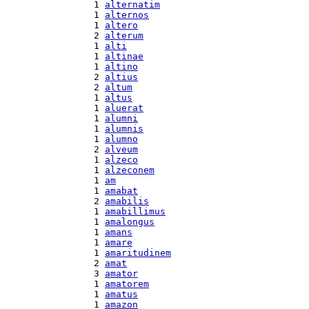
  1 
alternatim
  1 
alternos
  1 
altero
  2 
alterum
  1 
alti
  1 
altinae
  1 
altino
  2 
altius
  2 
altum
  1 
altus
  1 
aluerat
  1 
alumni
  1 
alumnis
  1 
alumno
  2 
alveum
  1 
alzeco
  1 
alzeconem
  1 
am
  1 
amabat
  2 
amabilis
  1 
amabillimus
  1 
amalongus
  1 
amans
  1 
amare
  1 
amaritudinem
  2 
amat
  3 
amator
  1 
amatorem
  1 
amatus
  1 
amazon