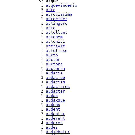
 57 
atque
  1 
atquevindemio
  2 
atra
  1 
atrocissima
  1 
atrociter
  1 
attingere
  1 
atto
  1 
attollunt
  1 
attonem
  1 
attoniti
  1 
attrivit
  1 
attulisse
  1 
aucto
  1 
auctor
  1 
auctore
  1 
auctorem
  1 
audacia
  3 
audaciae
  3 
audaciam
  1 
audaciores
  2 
audacter
  1 
audax
  1 
audaxque
  1 
audens
  1 
audent
  2 
audenter
  1 
auderent
  4 
auderet
  1 
audes
  1 
audiebatur