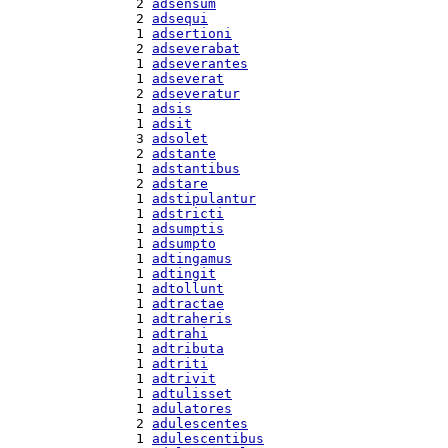
  2 
adsensum
  2 
adsequi
  1 
adsertioni
  2 
adseverabat
  1 
adseverantes
  1 
adseverat
  2 
adseveratur
  1 
adsis
  1 
adsit
  3 
adsolet
  2 
adstante
  1 
adstantibus
  2 
adstare
  1 
adstipulantur
  1 
adstricti
  1 
adsumptis
  1 
adsumpto
  1 
adtingamus
  1 
adtingit
  1 
adtollunt
  1 
adtractae
  1 
adtraheris
  1 
adtrahi
  1 
adtributa
  1 
adtriti
  1 
adtrivit
  1 
adtulisset
  1 
adulatores
  2 
adulescentes
  1 
adulescentibus