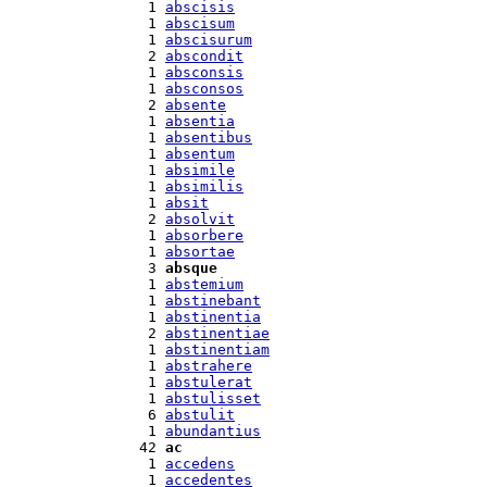
  1 
abscisis
  1 
abscisum
  1 
abscisurum
  2 
abscondit
  1 
absconsis
  1 
absconsos
  2 
absente
  1 
absentia
  1 
absentibus
  1 
absentum
  1 
absimile
  1 
absimilis
  1 
absit
  2 
absolvit
  1 
absorbere
  1 
absortae
  3 
absque
  1 
abstemium
  1 
abstinebant
  1 
abstinentia
  2 
abstinentiae
  1 
abstinentiam
  1 
abstrahere
  1 
abstulerat
  1 
abstulisset
  6 
abstulit
  1 
abundantius
 42 
ac
  1 
accedens
  1 
accedentes