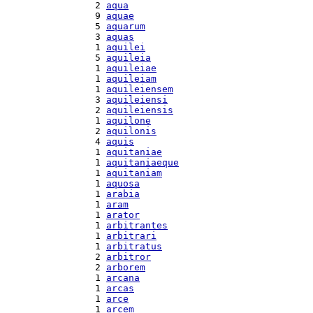
  2 
aqua
  9 
aquae
  5 
aquarum
  3 
aquas
  1 
aquilei
  5 
aquileia
  1 
aquileiae
  1 
aquileiam
  1 
aquileiensem
  3 
aquileiensi
  2 
aquileiensis
  1 
aquilone
  2 
aquilonis
  4 
aquis
  1 
aquitaniae
  1 
aquitaniaeque
  1 
aquitaniam
  1 
aquosa
  1 
arabia
  1 
aram
  1 
arator
  1 
arbitrantes
  1 
arbitrari
  1 
arbitratus
  2 
arbitror
  2 
arborem
  1 
arcana
  1 
arcas
  1 
arce
  1 
arcem