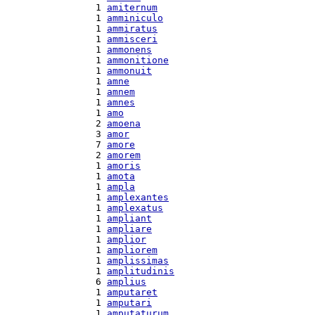
  1 
amiternum
  1 
amminiculo
  1 
ammiratus
  1 
ammisceri
  1 
ammonens
  1 
ammonitione
  1 
ammonuit
  1 
amne
  1 
amnem
  1 
amnes
  1 
amo
  2 
amoena
  3 
amor
  7 
amore
  2 
amorem
  1 
amoris
  1 
amota
  1 
ampla
  1 
amplexantes
  1 
amplexatus
  1 
ampliant
  1 
ampliare
  1 
amplior
  1 
ampliorem
  1 
amplissimas
  1 
amplitudinis
  6 
amplius
  1 
amputaret
  1 
amputari
  1 
amputaturum