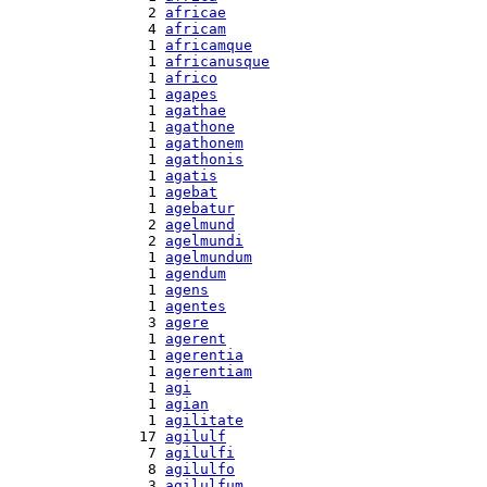
  2 
africae
  4 
africam
  1 
africamque
  1 
africanusque
  1 
africo
  1 
agapes
  1 
agathae
  1 
agathone
  1 
agathonem
  1 
agathonis
  1 
agatis
  1 
agebat
  1 
agebatur
  2 
agelmund
  2 
agelmundi
  1 
agelmundum
  1 
agendum
  1 
agens
  1 
agentes
  3 
agere
  1 
agerent
  1 
agerentia
  1 
agerentiam
  1 
agi
  1 
agian
  1 
agilitate
 17 
agilulf
  7 
agilulfi
  8 
agilulfo
  3 
agilulfum