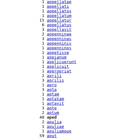
  1 
appellatae
  1 
appellati
  1 
appellatos
  1 
appellatum
 15 
appellatur
  6 
appellatus
  3 
appellavit
  2 
appenninae
  3 
appenninas
  1 
appenninis
  1 
appenninos
  1 
appetisse
  1 
appianum
  1 
applicuerunt
  1 
applicuit
  1 
appropriat
  2 
aprili
  3 
aprilis
  1 
apro
  3 
apta
  1 
aptam
  1 
aptatam
  1 
aptavit
  3 
apte
  2 
aptum
 48 
apud
  2 
apulia
  1 
apuliae
  1 
apuliamque
 59 
aput