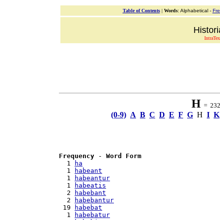
Table of Contents
|
Words
: Alphabetical -
Fr
Histor
IntraTex
H
= 232 
(0-9)
A
B
C
D
E
F
G
H
I
K
Frequency
 - 
Word Form
  1 
ha
  1 
habeant
  1 
habeantur
  1 
habeatis
  2 
habebant
  2 
habebantur
 19 
habebat
  1 
habebatur