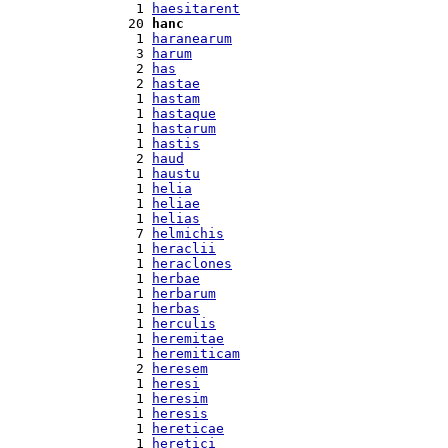
  1 
haesitarent
 20 
hanc
  1 
haranearum
  3 
harum
  2 
has
  2 
hastae
  1 
hastam
  1 
hastaque
  1 
hastarum
  1 
hastis
  2 
haud
  1 
haustu
  1 
helia
  1 
heliae
  1 
helias
  7 
helmichis
  1 
heraclii
  1 
heraclones
  1 
herbae
  1 
herbarum
  1 
herbas
  1 
herculis
  1 
heremitae
  1 
heremiticam
  2 
heresem
  1 
heresi
  1 
heresim
  1 
heresis
  1 
hereticae
  1 
heretici