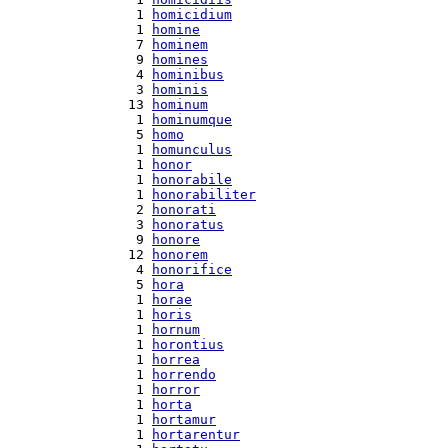
  1 
homicidium
  1 
homine
  7 
hominem
  9 
homines
  4 
hominibus
  3 
hominis
 13 
hominum
  1 
hominumque
  5 
homo
  1 
homunculus
  1 
honor
  1 
honorabile
  1 
honorabiliter
  2 
honorati
  3 
honoratus
  9 
honore
 12 
honorem
  4 
honorifice
  5 
hora
  1 
horae
  1 
horis
  1 
hornum
  1 
horontius
  1 
horrea
  1 
horrendo
  1 
horror
  1 
horta
  1 
hortamur
  1 
hortarentur