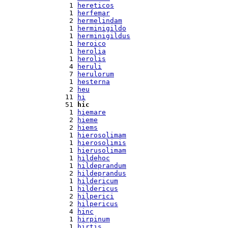
  1 
hereticos
  1 
herfemar
  2 
hermelindam
  1 
herminigildo
  1 
herminigildus
  1 
heroico
  1 
herolia
  1 
herolis
  4 
heruli
  7 
herulorum
  1 
hesterna
  2 
heu
 11 
hi
 51 
hic
  1 
hiemare
  2 
hieme
  2 
hiems
  1 
hierosolimam
  1 
hierosolimis
  1 
hierusolimam
  1 
hildehoc
  1 
hildeprandum
  2 
hildeprandus
  1 
hildericum
  1 
hildericus
  2 
hilperici
  2 
hilpericus
  4 
hinc
  1 
hirpinum
  1 
hirtis