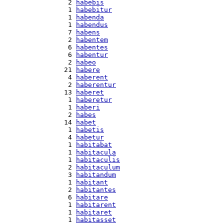
  2 
habebis
  1 
habebitur
  1 
habenda
  1 
habendus
  7 
habens
  2 
habentem
  6 
habentes
  6 
habentur
  2 
habeo
 21 
habere
  4 
haberent
  2 
haberentur
 13 
haberet
  1 
haberetur
  1 
haberi
  2 
habes
 14 
habet
  1 
habetis
  4 
habetur
  1 
habitabat
  1 
habitacula
  1 
habitaculis
  2 
habitaculum
  3 
habitandum
  1 
habitant
  2 
habitantes
  6 
habitare
  1 
habitarent
  1 
habitaret
  1 
habitasset