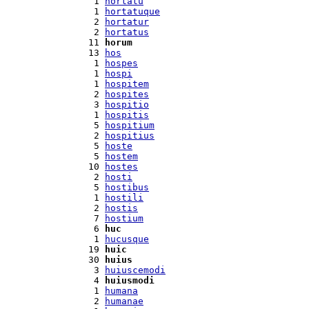
  1 
hortatu
  1 
hortatuque
  2 
hortatur
  2 
hortatus
 11 
horum
 13 
hos
  1 
hospes
  1 
hospi
  1 
hospitem
  2 
hospites
  3 
hospitio
  1 
hospitis
  5 
hospitium
  2 
hospitius
  5 
hoste
  5 
hostem
 10 
hostes
  2 
hosti
  5 
hostibus
  1 
hostili
  2 
hostis
  7 
hostium
  6 
huc
  1 
hucusque
 19 
huic
 30 
huius
  3 
huiuscemodi
  4 
huiusmodi
  1 
humana
  2 
humanae