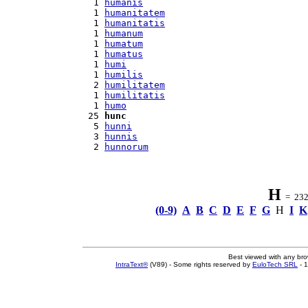
  1 
humanis
  1 
humanitatem
  1 
humanitatis
  1 
humanum
  1 
humatum
  1 
humatus
  1 
humi
  1 
humilis
  2 
humilitatem
  1 
humilitatis
  1 
humo
 25 
hunc
  5 
hunni
  3 
hunnis
  2 
hunnorum
H
= 232 
(0-9)
A
B
C
D
E
F
G
H
I
K
Best viewed with any br
IntraText®
(V89) - Some rights reserved by
EuloTech SRL
- 1