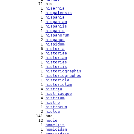
 71 
his
  1 
hisernia
  1 
hispalensis
  1 
hispania
  1 
hispaniam
  1 
hispaniis
  1 
hispanis
  1 
hispanorum
  2 
hispanos
  1 
hispidum
  6 
historia
  6 
historiae
  2 
historiam
  1 
historias
  1 
historiis
  1 
historiographis
  1 
historiographos
  1 
historiola
  1 
historiolam
  4 
histria
  1 
histriaeque
  4 
histriam
  1 
histro
  1 
histrorum
  2 
hiulca
141 
hoc
 12 
hodie
  1 
homeliis
  1 
homicidam
  1 
homicidiis