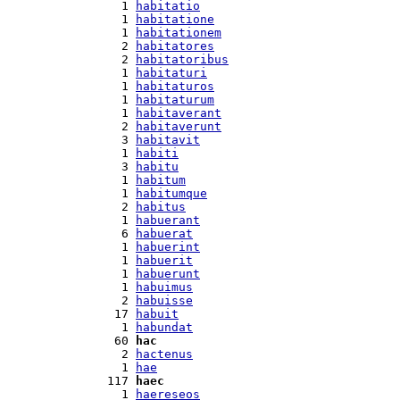
  1 
habitatio
  1 
habitatione
  1 
habitationem
  2 
habitatores
  2 
habitatoribus
  1 
habitaturi
  1 
habitaturos
  1 
habitaturum
  1 
habitaverant
  2 
habitaverunt
  3 
habitavit
  1 
habiti
  3 
habitu
  1 
habitum
  1 
habitumque
  2 
habitus
  1 
habuerant
  6 
habuerat
  1 
habuerint
  1 
habuerit
  1 
habuerunt
  1 
habuimus
  2 
habuisse
 17 
habuit
  1 
habundat
 60 
hac
  2 
hactenus
  1 
hae
117 
haec
  1 
haereseos