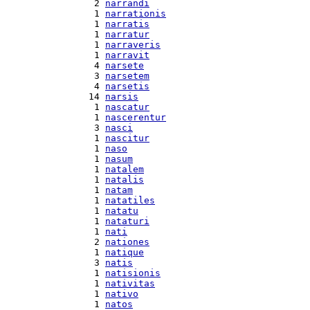
  2 
narrandi
  1 
narrationis
  1 
narratis
  1 
narratur
  1 
narraveris
  1 
narravit
  4 
narsete
  3 
narsetem
  4 
narsetis
 14 
narsis
  1 
nascatur
  1 
nascerentur
  3 
nasci
  1 
nascitur
  1 
naso
  1 
nasum
  1 
natalem
  1 
natalis
  1 
natam
  1 
natatiles
  1 
natatu
  1 
nataturi
  1 
nati
  2 
nationes
  1 
natique
  3 
natis
  1 
natisionis
  1 
nativitas
  1 
nativo
  1 
natos