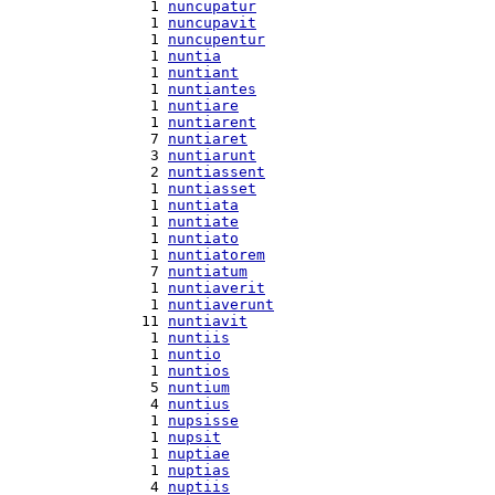
  1 
nuncupatur
  1 
nuncupavit
  1 
nuncupentur
  1 
nuntia
  1 
nuntiant
  1 
nuntiantes
  1 
nuntiare
  1 
nuntiarent
  7 
nuntiaret
  3 
nuntiarunt
  2 
nuntiassent
  1 
nuntiasset
  1 
nuntiata
  1 
nuntiate
  1 
nuntiato
  1 
nuntiatorem
  7 
nuntiatum
  1 
nuntiaverit
  1 
nuntiaverunt
 11 
nuntiavit
  1 
nuntiis
  1 
nuntio
  1 
nuntios
  5 
nuntium
  4 
nuntius
  1 
nupsisse
  1 
nupsit
  1 
nuptiae
  1 
nuptias
  4 
nuptiis