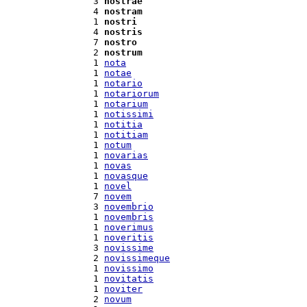
  3 
nostrae
  4 
nostram
  1 
nostri
  4 
nostris
  7 
nostro
  2 
nostrum
  1 
nota
  1 
notae
  1 
notario
  1 
notariorum
  1 
notarium
  1 
notissimi
  1 
notitia
  1 
notitiam
  1 
notum
  1 
novarias
  1 
novas
  1 
novasque
  1 
novel
  7 
novem
  3 
novembrio
  1 
novembris
  1 
noverimus
  1 
noveritis
  3 
novissime
  2 
novissimeque
  1 
novissimo
  1 
novitatis
  1 
noviter
  2 
novum