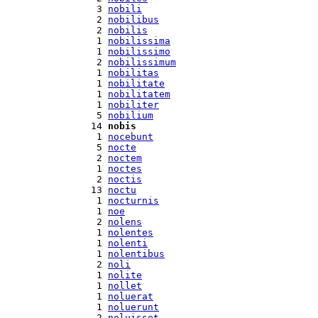
  3 
nobili
  2 
nobilibus
  2 
nobilis
  1 
nobilissima
  1 
nobilissimo
  2 
nobilissimum
  1 
nobilitas
  1 
nobilitate
  1 
nobilitatem
  1 
nobiliter
  5 
nobilium
 14 
nobis
  1 
nocebunt
  5 
nocte
  2 
noctem
  1 
noctes
  2 
noctis
 13 
noctu
  1 
nocturnis
  1 
noe
  2 
nolens
  1 
nolentes
  1 
nolenti
  1 
nolentibus
  2 
noli
  1 
nolite
  1 
nollet
  1 
noluerat
  1 
noluerunt
  2 
noluisset