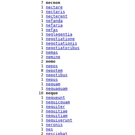
  7 
necnon
  1 
nectare
  1 
nectaris
  1 
necterent
  1 
nefanda
  1 
nefaria
  1 
nefas
  1 
neglegentia
  1 
negotiatione
  1 
negotiationis
  1 
negotiatoribus
  2 
nemas
  2 
nemine
  2 
nemo
  1 
nepos
  8 
nepotem
  2 
nepotibus
  1 
nepus
  1 
nequam
  1 
nequaquam
 10 
neque
  1 
nequeunt
  1 
nequicquam
  1 
nequiter
  2 
nequitiae
  1 
nequitiam
  1 
nequiverunt
  1 
neronis
  1 
nes
  2 
nesciebat