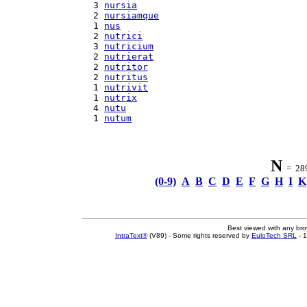
  3 
nursia
  2 
nursiamque
  1 
nus
  2 
nutrici
  3 
nutricium
  2 
nutrierat
  2 
nutritor
  2 
nutritus
  1 
nutrivit
  1 
nutrix
  4 
nutu
  1 
nutum
N
= 289 
(0-9)
A
B
C
D
E
F
G
H
I
K
Best viewed with any br
IntraText®
(V89) - Some rights reserved by
EuloTech SRL
- 1