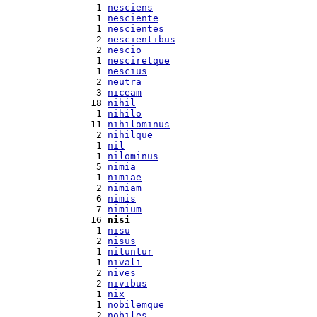
  1 
nesciens
  1 
nesciente
  1 
nescientes
  2 
nescientibus
  2 
nescio
  1 
nesciretque
  1 
nescius
  2 
neutra
  3 
niceam
 18 
nihil
  1 
nihilo
 11 
nihilominus
  2 
nihilque
  1 
nil
  1 
nilominus
  5 
nimia
  1 
nimiae
  2 
nimiam
  6 
nimis
  7 
nimium
 16 
nisi
  1 
nisu
  2 
nisus
  1 
nituntur
  1 
nivali
  2 
nives
  2 
nivibus
  1 
nix
  1 
nobilemque
  2 
nobiles