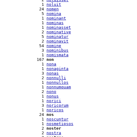
  1 
noluit
 24 
nomen
  5 
nomina
  1 
nominant
  1 
nominas
  1 
nominasset
  2 
nominative
  5 
nominatur
  2 
nominavit
 54 
nomine
  3 
nominibus
  1 
nomismata
167 
non
  1 
nona
  1 
nonaginta
  3 
nonas
  2 
nonnulli
  1 
nonnullos
  1 
nonnumquam
  2 
nono
  1 
nonus
  1 
norici
  3 
noricorum
  1 
noricos
 24 
nos
  1 
noscuntur
  1 
nosmetipsos
  2 
noster
  2 
nostra