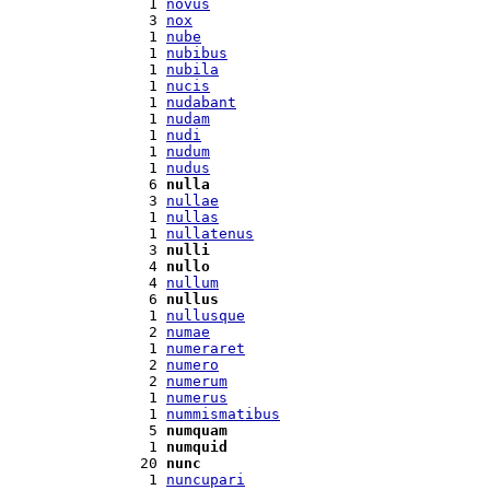
  1 
novus
  3 
nox
  1 
nube
  1 
nubibus
  1 
nubila
  1 
nucis
  1 
nudabant
  1 
nudam
  1 
nudi
  1 
nudum
  1 
nudus
  6 
nulla
  3 
nullae
  1 
nullas
  1 
nullatenus
  3 
nulli
  4 
nullo
  4 
nullum
  6 
nullus
  1 
nullusque
  2 
numae
  1 
numeraret
  2 
numero
  2 
numerum
  1 
numerus
  1 
nummismatibus
  5 
numquam
  1 
numquid
 20 
nunc
  1 
nuncupari