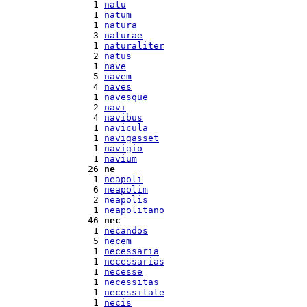
  1 
natu
  1 
natum
  1 
natura
  3 
naturae
  1 
naturaliter
  2 
natus
  1 
nave
  5 
navem
  4 
naves
  1 
navesque
  2 
navi
  4 
navibus
  1 
navicula
  1 
navigasset
  1 
navigio
  1 
navium
 26 
ne
  1 
neapoli
  6 
neapolim
  2 
neapolis
  1 
neapolitano
 46 
nec
  1 
necandos
  5 
necem
  1 
necessaria
  1 
necessarias
  1 
necesse
  1 
necessitas
  1 
necessitate
  1 
necis