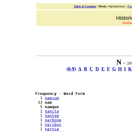
Table of Contents
|
Words
: Alphabetical -
Fr
Histor
IntraTex
N
= 289 
(0-9)
A
B
C
D
E
F
G
H
I
K
Frequency
 - 
Word Form
  1 
naevum
 33 
nam
  5 
namque
  1 
nancta
  1 
nantem
  1 
narbone
  1 
naribus
  1 
narnia