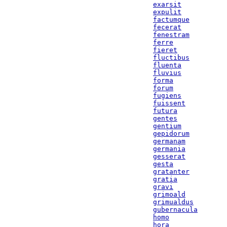
exarsit
expulit
factumque
fecerat
fenestram
ferre
fieret
fluctibus
fluenta
fluvius
forma
forum
fugiens
fuissent
futura
gentes
gentium
gepidorum
germanam
germania
gesserat
gesta
gratanter
gratia
gravi
grimoald
grimualdus
gubernacula
homo
hora