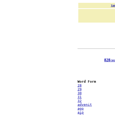
Tab
828
-501
Word Form
28
29
30
31
32
advenit
ago
aio