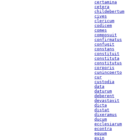
certamina
cetera
childebertum
cives
clericum
codicem
comes
composuit
confirmatus
confugit
constans
constituit
constituta
constitutus
corporis
cunincperto
cur
custodia
data
daturum
deberent
devastavit
dicta
distat
dixeramus
ducum
ecclesiarum
econtra
equum
evin