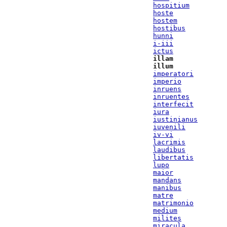
hospitium
hoste
hostem
hostibus
hunni
i-iii
ictus
illam
illum
imperatori
imperio
inruens
inruentes
interfecit
iura
iustinianus
iuvenili
iv-vi
lacrimis
laudibus
libertatis
lupo
maior
mandans
manibus
matre
matrimonio
medium
milites
miracula