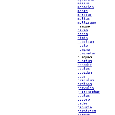
missus
monachis
monte
moritur
multas
multisque
namque
navem
necem
nimia
nobilium
nocte
nomina
nominatur
numquam
nuntium
obsedit
oculos
oppidum
opus
oraculum
ordinem
parvulis
patriarcham
paulus
pavore
pedes
penuria
perniciem
perque