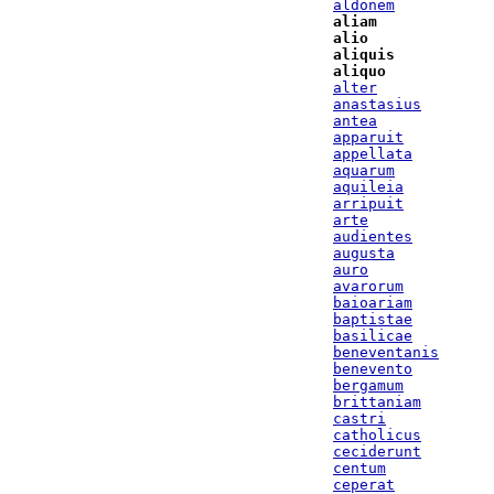
aldonem
aliam
alio
aliquis
aliquo
alter
anastasius
antea
apparuit
appellata
aquarum
aquileia
arripuit
arte
audientes
augusta
auro
avarorum
baioariam
baptistae
basilicae
beneventanis
benevento
bergamum
brittaniam
castri
catholicus
ceciderunt
centum
ceperat