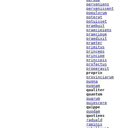
perveniens
pervenissent
populorum
poterat
potuisset
praebuit
praecipiens
praecipue
praedixit
praeter
primitus
princeps
principe
principis
profectus
properavit
proprio
provinciarum
pugna
pugnam
qualiter
quantum
quarum
quiescere
quippe
quodam
quotiens
raduald
rapinis