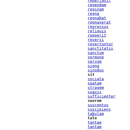
rebellavit
regendam
reginam
regna
regnabat
regnaverat
regressus
reliquis
repperit
reversi
revertuntur
sanctitatis
sanctum
sermone
servum
signa
sinodus
sit
sociata
spatam
stragem
suavis
sufficienter
suorum
susceptus
suscipiens
tabulam
tale
tantae
tantam