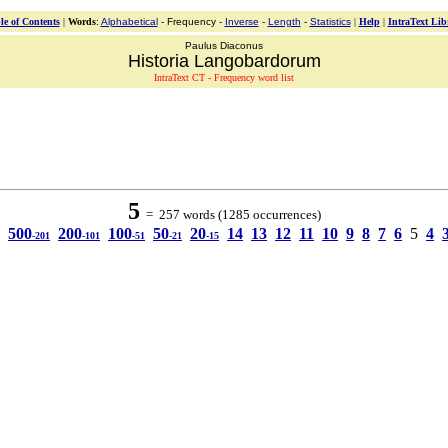
le of Contents
|
Words
:
Alphabetical
- Frequency -
Inverse
-
Length
-
Statistics
|
Help
|
IntraText Lib
Paulus Diaconus
Historia Langobardorum
IntraText CT - Frequency word list
5
= 257 words (1285 occurrences)
500
200
100
50
20
14
13
12
11
10
9
8
7
6
5
4
-201
-101
-51
-21
-15