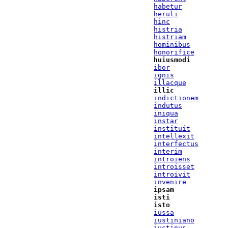
habetur
heruli
hinc
histria
histriam
hominibus
honorifice
huiusmodi
ibor
ignis
illacque
illic
indictionem
indutus
iniqua
instar
instituit
intellexit
interfectus
interim
introiens
introisset
introivit
invenire
ipsam
isti
isto
iussa
iustiniano
iustinus