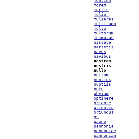
montium
morem
mortis
mulier
mulieres
multitudo
multo
multorum
mummulus
narsete
narsetis
naves
navibus
nostram
nostris
nullo
nullum
nuntius
nuptiis
nutu
obviam
optinere
oriente
orientis
oriundus
os
paene
pannonia
pannoniae
pannoniam