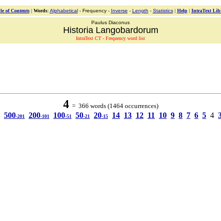
le of Contents
|
Words
:
Alphabetical
- Frequency -
Inverse
-
Length
-
Statistics
|
Help
|
IntraText Lib
Paulus Diaconus
Historia Langobardorum
IntraText CT - Frequency word list
4
= 366 words (1464 occurrences)
500
200
100
50
20
14
13
12
11
10
9
8
7
6
5
4
-201
-101
-51
-21
-15