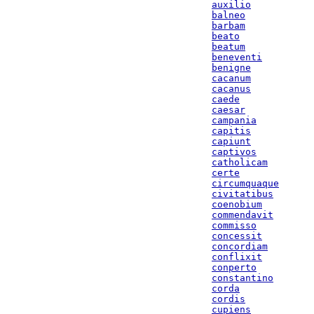
auxilio
balneo
barbam
beato
beatum
beneventi
benigne
cacanum
cacanus
caede
caesar
campania
capitis
capiunt
captivos
catholicam
certe
circumquaque
civitatibus
coenobium
commendavit
commisso
concessit
concordiam
conflixit
conperto
constantino
corda
cordis
cupiens