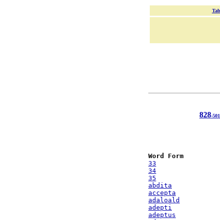
Tab
828
-501
Word Form
33
34
35
abdita
accepta
adaloald
adepti
adeptus