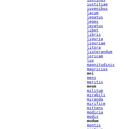
iustitiae
iuvenibus
lacum
legatus
leges
levatus
libet
libris
liguria
liguriae
litora
liutprandum
loricam
lux
magnitudinis
mauricius
mei
mens
meritis
meum
militum
mirabili
miranda
mirifice
mittens
modicia
modis
modum
montis