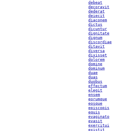
debeat
decoravit
dederat
deiecit
diaconem
dictus
dicuntur
dignitate
dignum
discordiae
ditavit
diversa
dixisset
dolorem
domine
dominum
duae
duas
duobus
effectum
elegit
ensem
eorumque
eosque
episcopis
equis
evaginato
evasit
exercitui
existit