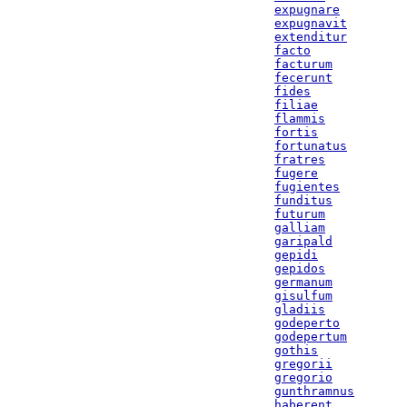
expugnare
expugnavit
extenditur
facto
facturum
fecerunt
fides
filiae
flammis
fortis
fortunatus
fratres
fugere
fugientes
funditus
futurum
galliam
garipald
gepidi
gepidos
germanum
gisulfum
gladiis
godeperto
godepertum
gothis
gregorii
gregorio
gunthramnus
haberent