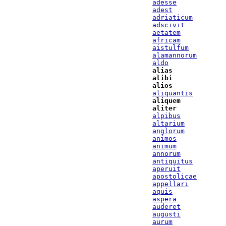
adesse
adest
adriaticum
adscivit
aetatem
africam
aistulfum
alamannorum
aldo
alias
alibi
alios
aliquantis
aliquem
aliter
alpibus
altarium
anglorum
animos
animum
annorum
antiquitus
aperuit
apostolicae
appellari
aquis
aspera
auderet
augusti
aurum