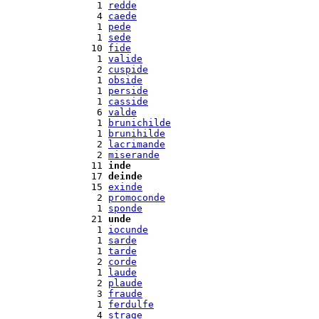
  1 
redde
  4 
caede
  1 
pede
  1 
sede
 10 
fide
  1 
valide
  2 
cuspide
  1 
obside
  1 
perside
  1 
casside
  6 
valde
  1 
brunichilde
  1 
brunihilde
  2 
lacrimande
  2 
miserande
 11 
inde
 17 
deinde
 15 
exinde
  2 
promoconde
  1 
sponde
 21 
unde
  1 
iocunde
  1 
sarde
  1 
tarde
  2 
corde
  1 
laude
  2 
plaude
  3 
fraude
  1 
ferdulfe
  4 
strage