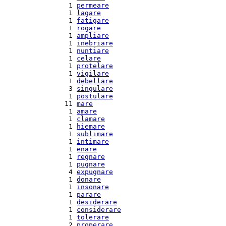
  1 
permeare
  1 
lagare
  1 
fatigare
  1 
rogare
  1 
ampliare
  1 
inebriare
  1 
nuntiare
  1 
celare
  1 
protelare
  1 
vigilare
  1 
debellare
  3 
singulare
  1 
postulare
 11 
mare
  1 
amare
  1 
clamare
  1 
hiemare
  1 
sublimare
  1 
intimare
  1 
enare
  1 
regnare
  1 
pugnare
  4 
expugnare
  1 
donare
  1 
insonare
  1 
parare
  1 
desiderare
  1 
considerare
  1 
tolerare
  2 
properare