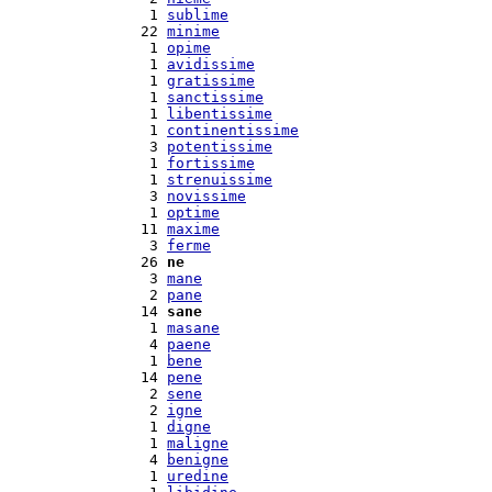
  1 
sublime
 22 
minime
  1 
opime
  1 
avidissime
  1 
gratissime
  1 
sanctissime
  1 
libentissime
  1 
continentissime
  3 
potentissime
  1 
fortissime
  1 
strenuissime
  3 
novissime
  1 
optime
 11 
maxime
  3 
ferme
 26 
ne
  3 
mane
  2 
pane
 14 
sane
  1 
masane
  4 
paene
  1 
bene
 14 
pene
  2 
sene
  2 
igne
  1 
digne
  1 
maligne
  4 
benigne
  1 
uredine