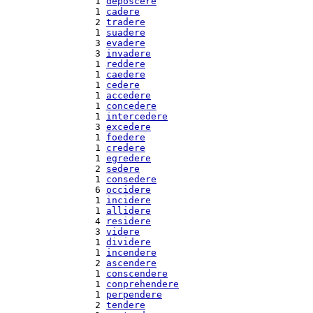
  1 
deposcere
  1 
cadere
  2 
tradere
  1 
suadere
  3 
evadere
  3 
invadere
  1 
reddere
  1 
caedere
  1 
cedere
  1 
accedere
  1 
concedere
  1 
intercedere
  3 
excedere
  1 
foedere
  1 
credere
  1 
egredere
  2 
sedere
  1 
consedere
  6 
occidere
  1 
incidere
  1 
allidere
  4 
residere
  3 
videre
  1 
dividere
  1 
incendere
  2 
ascendere
  1 
conscendere
  1 
conprehendere
  1 
perpendere
  2 
tendere