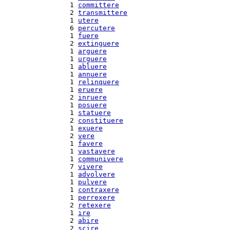
  1 
committere
  2 
transmittere
  1 
utere
  6 
percutere
  1 
fuere
  2 
extinguere
  1 
arguere
  1 
urguere
  1 
abluere
  1 
annuere
  1 
relinquere
  1 
eruere
  2 
inruere
  1 
posuere
  1 
statuere
  2 
constituere
  1 
exuere
  2 
vere
  1 
favere
  1 
vastavere
  1 
communivere
  7 
vivere
  1 
advolvere
  1 
pulvere
  1 
contraxere
  1 
perrexere
  2 
retexere
  1 
ire
  2 
abire
  2 
scire