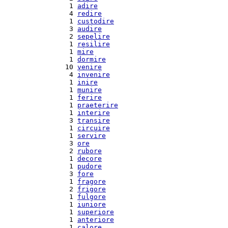
  1 
adire
  4 
redire
  1 
custodire
  3 
audire
  2 
sepelire
  1 
resilire
  1 
mire
  1 
dormire
 10 
venire
  4 
invenire
  1 
inire
  1 
munire
  1 
ferire
  1 
praeterire
  1 
interire
  3 
transire
  1 
circuire
  1 
servire
  3 
ore
  2 
rubore
  1 
decore
  1 
pudore
  3 
fore
  1 
fragore
  2 
frigore
  1 
fulgore
  1 
iuniore
  1 
superiore
  1 
anteriore
  1 
calore