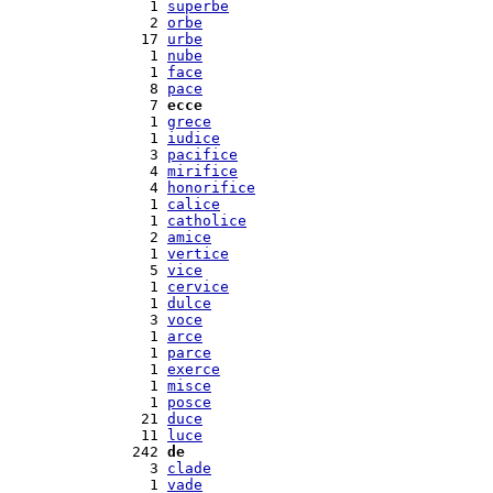
  1 
superbe
  2 
orbe
 17 
urbe
  1 
nube
  1 
face
  8 
pace
  7 
ecce
  1 
grece
  1 
iudice
  3 
pacifice
  4 
mirifice
  4 
honorifice
  1 
calice
  1 
catholice
  2 
amice
  1 
vertice
  5 
vice
  1 
cervice
  1 
dulce
  3 
voce
  1 
arce
  1 
parce
  1 
exerce
  1 
misce
  1 
posce
 21 
duce
 11 
luce
242 
de
  3 
clade
  1 
vade