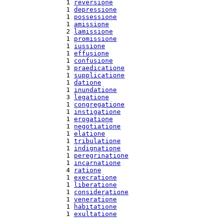
  1 
reversione
  1 
depressione
  1 
possessione
  1 
amissione
  2 
lamissione
  1 
promissione
  1 
iussione
  1 
effusione
  1 
confusione
  3 
praedicatione
  1 
supplicatione
  1 
datione
  1 
inundatione
  3 
legatione
  1 
congregatione
  1 
instigatione
  1 
erogatione
  1 
negotiatione
  1 
elatione
  1 
tribulatione
  1 
indignatione
  1 
peregrinatione
  1 
incarnatione
  4 
ratione
  1 
execratione
  1 
liberatione
  1 
consideratione
  1 
veneratione
  1 
habitatione
  1 
exultatione