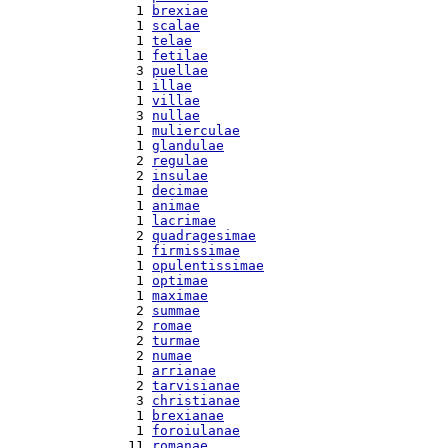
  1 
brexiae
  1 
scalae
  1 
telae
  1 
fetilae
  3 
puellae
  1 
illae
  1 
villae
  3 
nullae
  1 
mulierculae
  1 
glandulae
  2 
regulae
  2 
insulae
  1 
decimae
  1 
animae
  1 
lacrimae
  2 
quadragesimae
  1 
firmissimae
  1 
opulentissimae
  1 
optimae
  1 
maximae
  2 
summae
  2 
romae
  2 
turmae
  2 
numae
  1 
arrianae
  2 
tarvisianae
  3 
christianae
  1 
brexianae
  1 
foroiulanae
 11 
romanae