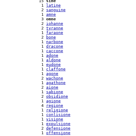
 15 
sine
  1 
latine
  2 
sanguine
  1 
amne
  3 
omne
  2 
iohanne
  2 
tyranne
  1 
faraone
  2 
bone
  1 
narbone
  1 
dracone
  1 
caccone
  1 
adone
  1 
aldone
  1 
eudone
  1 
claffone
  1 
agone
  2 
wachone
  1 
agathone
  2 
aione
  1 
sabione
  2 
obsidione
  1 
agione
  4 
regione
  1 
religione
  1 
conlisione
  1 
visione
  1 
expulsione
  2 
defensione
  1 
offensione