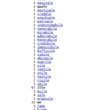
  2 
genitale
  3 
quale
  1 
aestivale
  1 
crudele
  1 
ezechiele
  1 
patruele
  2 
inaestimabile
  3 
venerabile
  1 
mirabile
  1 
admirabile
  1 
honorabile
  1 
credibile
  2 
impossibile
  1 
difficile
  2 
simile
  1 
absimile
  2 
puerile
  2 
sile
  1 
reptile
  3 
utile
  1 
textile
  2 
civile
  1 
velle
 67 
ille
  2 
mille
  4 
sole
  1 
praesule
 23 
me
  3 
fame
  2 
hieme