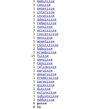
  1 
meminisse
  1 
cepisse
  1 
peperisse
  1 
interisse
  2 
invasisse
  1 
adquisisse
  1 
remansisse
  1 
nupsisse
  2 
accessisse
  1 
concessisse
  1 
gessisse
  1 
appetisse
  1 
constitisse
  2 
habuisse
  1 
praebuisse
 15 
fuisse
  1 
genuisse
  1 
tenuisse
  1 
reliquisse
  1 
paruisse
  1 
apparuisse
  1 
promeruisse
  1 
paravisse
  1 
quievisse
  1 
dixisse
  1 
extinxisse
  1 
subiunxisse
  1 
adduxisse
  6 
posse
  8 
te