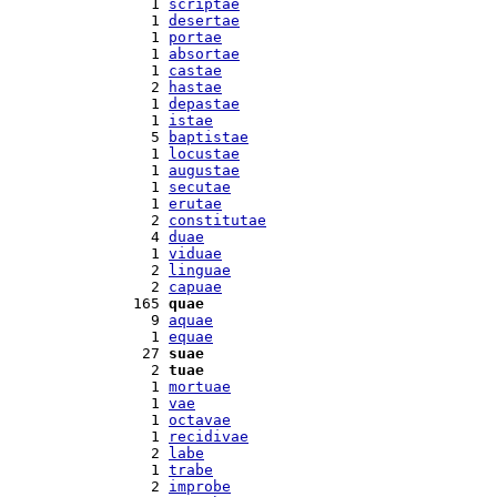
  1 
scriptae
  1 
desertae
  1 
portae
  1 
absortae
  1 
castae
  2 
hastae
  1 
depastae
  1 
istae
  5 
baptistae
  1 
locustae
  1 
augustae
  1 
secutae
  1 
erutae
  2 
constitutae
  4 
duae
  1 
viduae
  2 
linguae
  2 
capuae
165 
quae
  9 
aquae
  1 
equae
 27 
suae
  2 
tuae
  1 
mortuae
  1 
vae
  1 
octavae
  1 
recidivae
  2 
labe
  1 
trabe
  2 
improbe