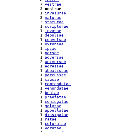
  7 
vestrae
  3 
nostrae
  1 
invasurae
  3 
naturae
  2 
staturae
  1 
scripturae
  1 
invasae
  1 
depulsae
  1 
convulsae
  1 
extensae
  1 
ipsae
  1 
persae
  1 
adversae
  2 
universae
  1 
egressae
  1 
abbatissae
  1 
percussae
  1 
causae
  1 
commendatae
  1 
venundatae
  2 
beatae
  1 
praefatae
  1 
coniugatae
  1 
galatae
  1 
appellatae
  1 
dissipatae
  1 
ratae
  1 
coloratae
  1 
voratae