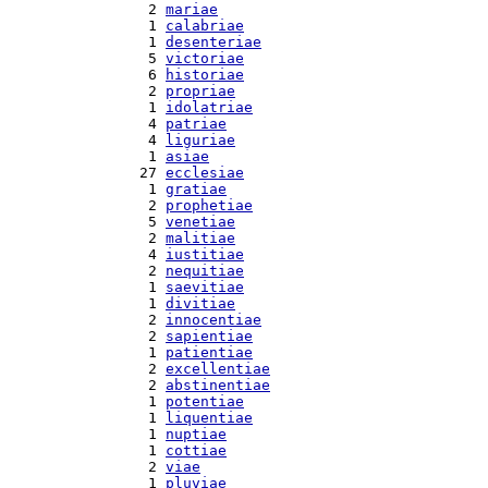
  2 
mariae
  1 
calabriae
  1 
desenteriae
  5 
victoriae
  6 
historiae
  2 
propriae
  1 
idolatriae
  4 
patriae
  4 
liguriae
  1 
asiae
 27 
ecclesiae
  1 
gratiae
  2 
prophetiae
  5 
venetiae
  2 
malitiae
  4 
iustitiae
  2 
nequitiae
  1 
saevitiae
  1 
divitiae
  2 
innocentiae
  2 
sapientiae
  1 
patientiae
  2 
excellentiae
  2 
abstinentiae
  1 
potentiae
  1 
liquentiae
  1 
nuptiae
  1 
cottiae
  2 
viae
  1 
pluviae