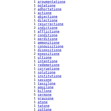
  1 
argumentatione
  1 
potatione
  2 
adhortatione
  1 
actione
  1 
abiectione
  1 
dilectione
  1 
resurrectione
  2 
indictione
  1 
afflictione
  2 
conditione
  1 
perditione
  1 
ammonitione
  1 
conquisitione
  1 
dispositione
  2 
expositione
  1 
ultione
  1 
intentione
  1 
redemptione
  1 
corruptione
  1 
solutione
  1 
institutione
  1 
savione
  1 
tassilone
  1 
aquilone
  1 
billone
  5 
sermone
  1 
grausone
  1 
atone
  1 
tatone
  1 
zottone