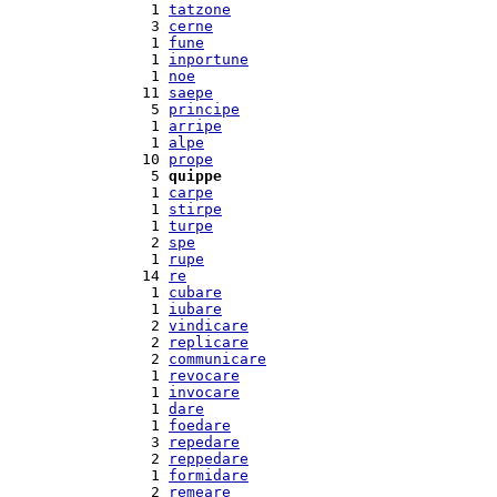
  1 
tatzone
  3 
cerne
  1 
fune
  1 
inportune
  1 
noe
 11 
saepe
  5 
principe
  1 
arripe
  1 
alpe
 10 
prope
  5 
quippe
  1 
carpe
  1 
stirpe
  1 
turpe
  2 
spe
  1 
rupe
 14 
re
  1 
cubare
  1 
iubare
  2 
vindicare
  2 
replicare
  2 
communicare
  1 
revocare
  1 
invocare
  1 
dare
  1 
foedare
  3 
repedare
  2 
reppedare
  1 
formidare
  2 
remeare