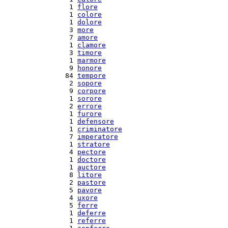
  1 
flore
  1 
colore
  1 
dolore
  3 
more
  7 
amore
  1 
clamore
  3 
timore
  1 
marmore
  9 
honore
 84 
tempore
  2 
sopore
  9 
corpore
  1 
sorore
  2 
errore
  1 
furore
  1 
defensore
  1 
criminatore
  7 
imperatore
  1 
stratore
  4 
pectore
  1 
doctore
  1 
auctore
  8 
litore
  2 
pastore
  5 
pavore
  4 
uxore
  5 
ferre
  1 
deferre
  1 
referre