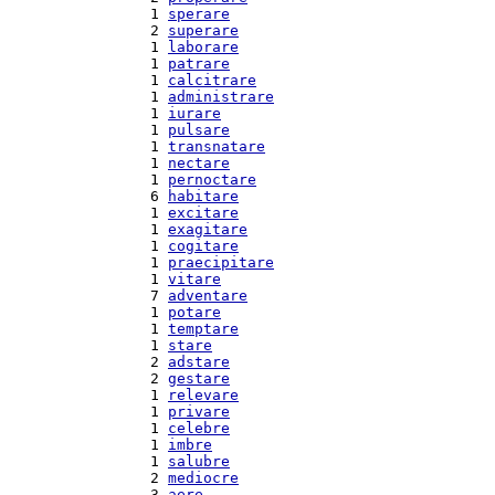
  1 
sperare
  2 
superare
  1 
laborare
  1 
patrare
  1 
calcitrare
  1 
administrare
  1 
iurare
  1 
pulsare
  1 
transnatare
  1 
nectare
  1 
pernoctare
  6 
habitare
  1 
excitare
  1 
exagitare
  1 
cogitare
  1 
praecipitare
  1 
vitare
  7 
adventare
  1 
potare
  1 
temptare
  1 
stare
  2 
adstare
  2 
gestare
  1 
relevare
  1 
privare
  1 
celebre
  1 
imbre
  1 
salubre
  2 
mediocre
  3 
aere