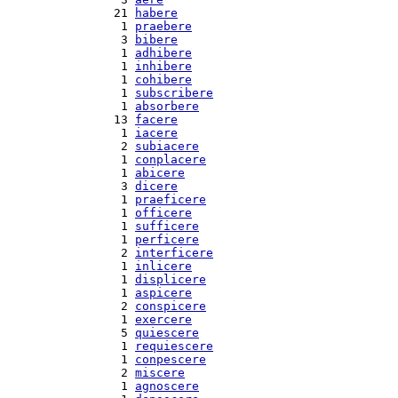
 21 
habere
  1 
praebere
  3 
bibere
  1 
adhibere
  1 
inhibere
  1 
cohibere
  1 
subscribere
  1 
absorbere
 13 
facere
  1 
iacere
  2 
subiacere
  1 
conplacere
  1 
abicere
  3 
dicere
  1 
praeficere
  1 
officere
  1 
sufficere
  1 
perficere
  2 
interficere
  1 
inlicere
  1 
displicere
  1 
aspicere
  2 
conspicere
  1 
exercere
  5 
quiescere
  1 
requiescere
  1 
conpescere
  2 
miscere
  1 
agnoscere