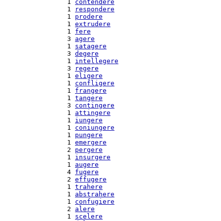
  1 
contendere
  1 
respondere
  1 
prodere
  1 
extrudere
  1 
fere
  3 
agere
  1 
satagere
  3 
degere
  1 
intellegere
  3 
regere
  1 
eligere
  1 
confligere
  1 
frangere
  1 
tangere
  3 
contingere
  1 
attingere
  1 
iungere
  1 
coniungere
  1 
pungere
  1 
emergere
  2 
pergere
  1 
insurgere
  1 
augere
  4 
fugere
  2 
effugere
  1 
trahere
  1 
abstrahere
  1 
confugiere
  2 
alere
  1 
scelere