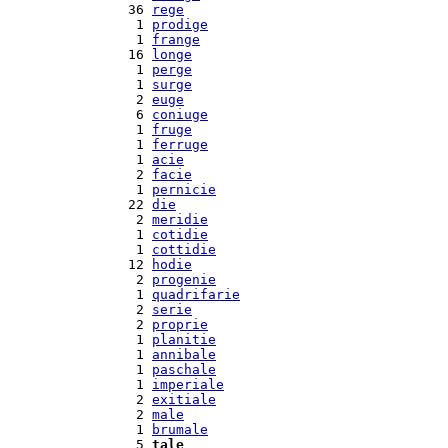
 36 
rege
  1 
prodige
  1 
frange
 16 
longe
  1 
perge
  1 
surge
  2 
euge
  6 
coniuge
  1 
fruge
  1 
ferruge
  1 
acie
  2 
facie
  1 
pernicie
 22 
die
  2 
meridie
  1 
cotidie
  1 
cottidie
 12 
hodie
  2 
progenie
  1 
quadrifarie
  2 
serie
  2 
proprie
  1 
planitie
  1 
annibale
  1 
paschale
  1 
imperiale
  2 
exitiale
  2 
male
  1 
brumale
  5 
tale