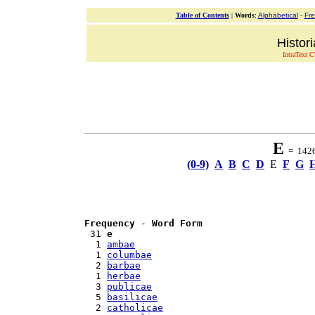
Table of Contents
|
Words
:
Alphabetical
-
Fr
Histor
IntraText C
E
= 1426 
(0-9)
A
B
C
D
E
F
G
Frequency
 - 
Word Form
 31 
e
  1 
ambae
  1 
columbae
  2 
barbae
  1 
herbae
  3 
publicae
  5 
basilicae
  2 
catholicae