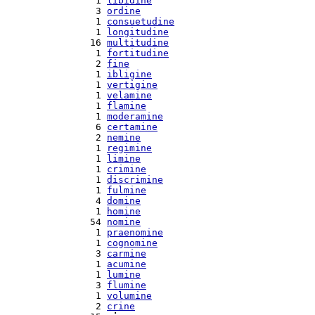
  1 
libidine
  3 
ordine
  1 
consuetudine
  1 
longitudine
 16 
multitudine
  1 
fortitudine
  2 
fine
  1 
ibligine
  1 
vertigine
  1 
velamine
  1 
flamine
  1 
moderamine
  6 
certamine
  2 
nemine
  1 
regimine
  1 
limine
  1 
crimine
  1 
discrimine
  1 
fulmine
  4 
domine
  1 
homine
 54 
nomine
  1 
praenomine
  1 
cognomine
  3 
carmine
  1 
acumine
  1 
lumine
  3 
flumine
  1 
volumine
  2 
crine