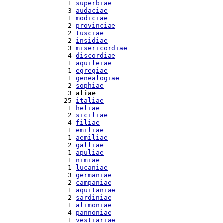
  1 
superbiae
  3 
audaciae
  1 
modiciae
  2 
provinciae
  2 
tusciae
  2 
insidiae
  3 
misericordiae
  4 
discordiae
  1 
aquileiae
  1 
egregiae
  1 
genealogiae
  2 
sophiae
  3 
aliae
 25 
italiae
  1 
heliae
  2 
siciliae
  4 
filiae
  1 
emiliae
  1 
aemiliae
  2 
galliae
  1 
apuliae
  1 
nimiae
  1 
lucaniae
  3 
germaniae
  2 
campaniae
  1 
aquitaniae
  2 
sardiniae
  1 
alimoniae
  4 
pannoniae
  1 
vestiariae