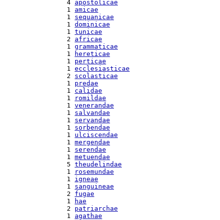
  4 
apostolicae
  1 
amicae
  1 
sequanicae
  1 
dominicae
  1 
tunicae
  2 
africae
  1 
grammaticae
  1 
hereticae
  1 
perticae
  1 
ecclesiasticae
  2 
scolasticae
  1 
predae
  1 
calidae
  1 
romildae
  1 
venerandae
  1 
salvandae
  1 
servandae
  1 
sorbendae
  1 
ulciscendae
  1 
mergendae
  1 
serendae
  1 
metuendae
  5 
theudelindae
  1 
rosemundae
  1 
igneae
  1 
sanguineae
  2 
fugae
  1 
hae
  2 
patriarchae
  1 
agathae