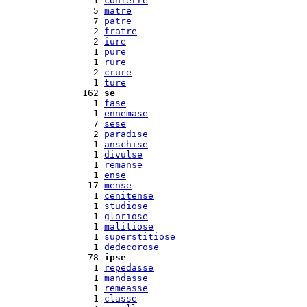
  1 
conferre
  5 
matre
  7 
patre
  2 
fratre
  2 
iure
  1 
pure
  1 
rure
  2 
crure
  1 
ture
162 
se
  1 
fase
  1 
ennemase
  7 
sese
  2 
paradise
  1 
anschise
  1 
divulse
  1 
remanse
  1 
ense
 17 
mense
  1 
cenitense
  1 
studiose
  1 
gloriose
  1 
malitiose
  1 
superstitiose
  1 
dedecorose
 78 
ipse
  1 
repedasse
  1 
mandasse
  1 
remeasse
  1 
classe