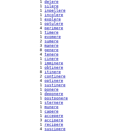
  1 
delere
  1 
silere
  1 
inpellere
  1 
incolere
  1 
explere
  1 
optulere
  4 
perimere
  1 
timere
  1 
evomere
  2 
sumere
  3 
manere
  8 
genere
  4 
tenere
  1 
cinere
  1 
imminere
  1 
obtinere
  8 
itinere
  2 
continere
  4 
optinere
  1 
sustinere
  1 
ponere
  1 
deponere
  1 
postponere
  1 
sternere
  1 
munere
  1 
capere
  1 
accepere
  3 
accipere
  1 
recipere
  4 
suscipere