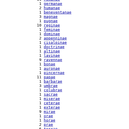
  1 
germanae
  2 
humanae
  1 
beneventanae
  3 
magnae
  1 
pugnae
 10 
reginae
  1 
feminae
  1 
dominae
  2 
appenninae
  1 
cisalpinae
  1 
doctrinae
  1 
altinae
  1 
lavinae
  9 
ravennae
  1 
bonae
  1 
auronae
  1 
pincernae
 11 
papae
  1 
barbarae
  3 
umbrae
  1 
colubrae
  1 
sacrae
  1 
miserae
  1 
ceterae
  1 
exterae
  9 
mirae
  1 
orae
  1 
horae
  2 
prae
  6 
terrae