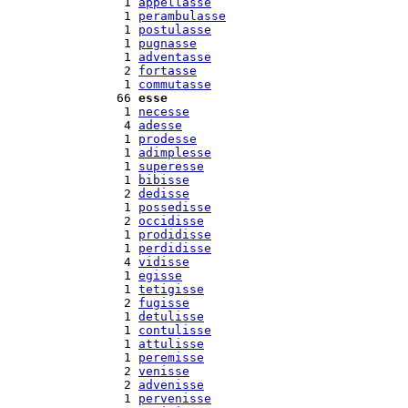
  1 
appellasse
  1 
perambulasse
  1 
postulasse
  1 
pugnasse
  1 
adventasse
  2 
fortasse
  1 
commutasse
 66 
esse
  1 
necesse
  4 
adesse
  1 
prodesse
  1 
adimplesse
  1 
superesse
  1 
bibisse
  2 
dedisse
  1 
possedisse
  2 
occidisse
  1 
prodidisse
  1 
perdidisse
  4 
vidisse
  1 
egisse
  1 
tetigisse
  2 
fugisse
  1 
detulisse
  1 
contulisse
  1 
attulisse
  1 
peremisse
  2 
venisse
  2 
advenisse
  1 
pervenisse