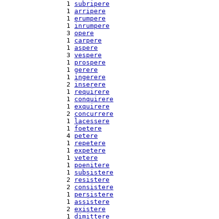
  1 
subripere
  1 
arripere
  1 
erumpere
  1 
inrumpere
  3 
opere
  1 
carpere
  1 
aspere
  3 
vespere
  1 
prospere
  1 
gerere
  1 
ingerere
  2 
inserere
  1 
requirere
  1 
conquirere
  1 
exquirere
  2 
concurrere
  1 
lacessere
  1 
foetere
  4 
petere
  1 
repetere
  1 
expetere
  1 
vetere
  1 
poenitere
  1 
subsistere
  2 
resistere
  2 
consistere
  1 
persistere
  1 
assistere
  2 
existere
  1 
dimittere