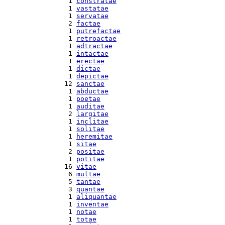
  1 
constratae
  1 
vastatae
  1 
servatae
  2 
factae
  1 
putrefactae
  1 
retroactae
  1 
adtractae
  1 
intactae
  1 
erectae
  1 
dictae
  1 
depictae
 12 
sanctae
  1 
abductae
  1 
poetae
  1 
auditae
  2 
largitae
  1 
inclitae
  1 
solitae
  1 
heremitae
  1 
sitae
  2 
positae
  1 
potitae
 16 
vitae
  6 
multae
  5 
tantae
  3 
quantae
  1 
aliquantae
  1 
inventae
  1 
notae
  1 
totae