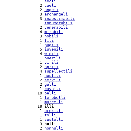
  1 
secli
  2 
caeli
  2 
angeli
  3 
archangeli
  3 
inaestimabili
  1 
innumerabili
  2 
venerabili
  4 
mirabili
  3 
nobili
  1 
fili
  1 
pugili
  5 
iuvenili
  4 
winili
  1 
puerili
  1 
virili
  2 
aprili
  4 
supellectili
  1 
hostili
  2 
servili
  2 
galli
  1 
cavalli
 10 
belli
  1 
terebelli
  1 
marcelli
 18 
illi
  1 
brexilli
  1 
tolli
  1 
sustolli
  3 
nulli
  2 
nonnulli