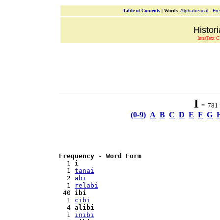
Table of Contents
|
Words
:
Alphabetical
-
Fr
Histor
IntraText C
I
= 781 w
(0-9)
A
B
C
D
E
F
G
Frequency
 - 
Word Form
  1 
i
  1 
tanai
  2 
abi
  1 
relabi
 40 
ibi
  1 
cibi
  4 
alibi
  1 
inibi