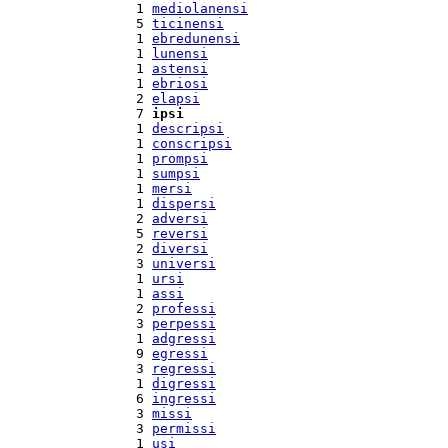
  1 
mediolanensi
  5 
ticinensi
  1 
ebredunensi
  1 
lunensi
  1 
astensi
  1 
ebriosi
  2 
elapsi
  7 
ipsi
  1 
descripsi
  1 
conscripsi
  1 
prompsi
  1 
sumpsi
  1 
mersi
  1 
dispersi
  2 
adversi
  5 
reversi
  2 
diversi
  3 
universi
  1 
ursi
  1 
assi
  2 
professi
  3 
perpessi
  1 
adgressi
  9 
egressi
  3 
regressi
  1 
digressi
  6 
ingressi
  3 
missi
  3 
permissi
  1 
usi