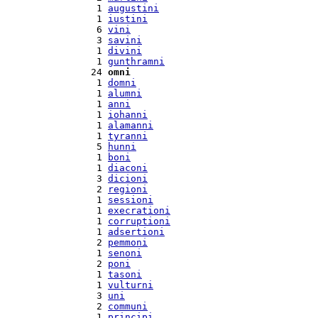
  1 
augustini
  1 
iustini
  6 
vini
  3 
savini
  1 
divini
  1 
gunthramni
 24 
omni
  1 
domni
  1 
alumni
  1 
anni
  1 
iohanni
  1 
alamanni
  1 
tyranni
  5 
hunni
  1 
boni
  1 
diaconi
  3 
dicioni
  2 
regioni
  1 
sessioni
  1 
execrationi
  1 
corruptioni
  1 
adsertioni
  2 
pemmoni
  1 
senoni
  2 
poni
  1 
tasoni
  1 
vulturni
  3 
uni
  2 
communi
  1 
principi