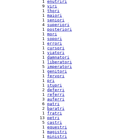
  1 
enutriri
  9 
viri
  1 
thori
  1 
maiori
  1 
seniori
  4 
superiori
  1 
posteriori
  1 
mori
  1 
sopori
  1 
errori
  1 
cursori
  1 
viatori
  1 
damnatori
  1 
liberatori
  5 
imperatori
  1 
genitori
  1 
fervori
  1 
pri
  1 
stupri
  2 
deferri
  1 
referri
  3 
auferri
  6 
patri
  2 
baratri
  1 
fratri
 13 
petri
  5 
castri
  1 
equestri
  1 
magistri
  1 
ministri