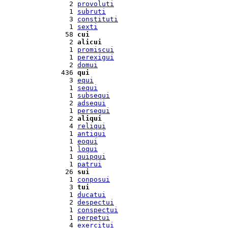
  2 
provoluti
  1 
subruti
  3 
constituti
  1 
sexti
 58 
cui
  2 
alicui
  1 
promiscui
  1 
perexigui
  2 
domui
436 
qui
  3 
equi
  1 
sequi
  1 
subsequi
  2 
adsequi
  1 
persequi
  2 
aliqui
  4 
reliqui
  1 
antiqui
  1 
eoqui
  1 
loqui
  1 
quipqui
  1 
patrui
 26 
sui
  1 
conposui
  3 
tui
  1 
ducatui
  2 
despectui
  1 
conspectui
  1 
perpetui
  4 
exercitui