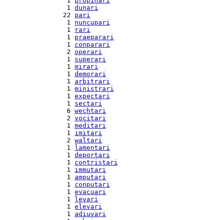
  1 
propinari
  1 
dunari
 22 
pari
  1 
nuncupari
  1 
rari
  1 
praeparari
  1 
conparari
  2 
operari
  1 
superari
  1 
mirari
  1 
demorari
  1 
arbitrari
  1 
ministrari
  1 
expectari
  1 
sectari
  6 
wechtari
  2 
vocitari
  1 
meditari
  1 
imitari
  2 
waltari
  1 
lamentari
  1 
deportari
  1 
contristari
  1 
immutari
  1 
amputari
  1 
conputari
  1 
evacuari
  1 
levari
  1 
elevari
  1 
adiuvari