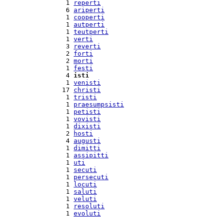
  1 
reperti
  6 
ariperti
  1 
cooperti
  1 
autperti
  1 
teutperti
  1 
verti
  3 
reverti
  2 
forti
  2 
morti
  1 
festi
  4 
isti
  1 
venisti
 17 
christi
  1 
tristi
  1 
praesumpsisti
  1 
petisti
  1 
vovisti
  1 
dixisti
  2 
hosti
  4 
augusti
  1 
dimitti
  1 
assipitti
  1 
uti
  1 
secuti
  1 
persecuti
  1 
locuti
  1 
saluti
  1 
veluti
  1 
resoluti
  1 
evoluti