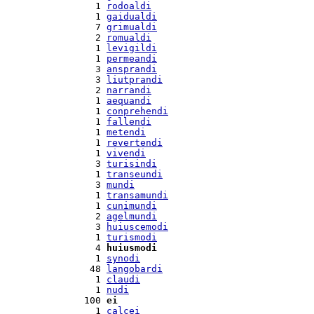
  1 
rodoaldi
  1 
gaidualdi
  7 
grimualdi
  2 
romualdi
  1 
levigildi
  1 
permeandi
  3 
ansprandi
  3 
liutprandi
  2 
narrandi
  1 
aequandi
  1 
conprehendi
  1 
fallendi
  1 
metendi
  1 
revertendi
  1 
vivendi
  3 
turisindi
  1 
transeundi
  3 
mundi
  1 
transamundi
  1 
cunimundi
  2 
agelmundi
  3 
huiuscemodi
  1 
turismodi
  4 
huiusmodi
  1 
synodi
 48 
langobardi
  1 
claudi
  1 
nudi
100 
ei
  1 
calcei