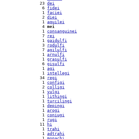
 23 
dei
  6 
fidei
  1 
faciei
  2 
diei
  1 
aquilei
  4 
mei
  1 
consanguinei
  7 
rei
  1 
gaidulfi
  3 
rodulfi
  7 
agilulfi
  1 
arnulfi
  1 
grasulfi
  6 
gisulfi
  1 
agi
  1 
intellegi
 34 
regi
  1 
configi
  2 
colligi
  1 
vulgi
  1 
lithingi
  1 
turcilingi
  1 
depingi
  1 
arogi
  1 
coniugi
  1 
rugi
 11 
hi
  1 
trahi
  1 
adtrahi
  1 
monachi