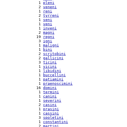
  1 
pleni
  2 
veneni
  1 
reni
  2 
tyrreni
  1 
seni
  1 
veni
  1 
inveni
  2 
magni
 19 
regni
  3 
igni
  1 
maligni
  1 
bini
  2 
scritobini
  2 
gallicini
  3 
ticini
  1 
vicini
  1 
libidini
  1 
buccellini
  1 
patiamini
  1 
praenoscimini
 16 
domini
  1 
termini
  1 
canini
  1 
severini
  2 
casini
  1 
prasini
  1 
cassini
  3 
spoletini
  1 
constantini
  2 
martini