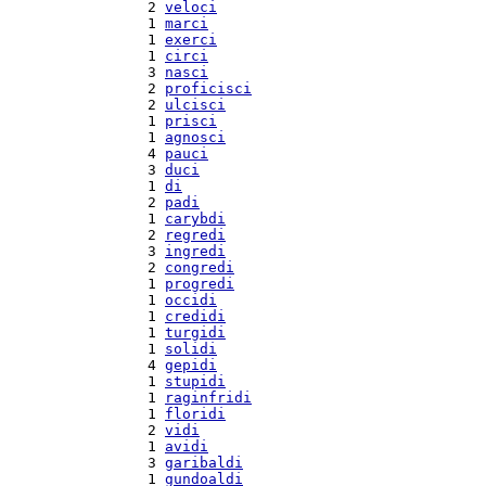
  2 
veloci
  1 
marci
  1 
exerci
  1 
circi
  3 
nasci
  2 
proficisci
  2 
ulcisci
  1 
prisci
  1 
agnosci
  4 
pauci
  3 
duci
  1 
di
  2 
padi
  1 
carybdi
  2 
regredi
  3 
ingredi
  2 
congredi
  1 
progredi
  1 
occidi
  1 
credidi
  1 
turgidi
  1 
solidi
  4 
gepidi
  1 
stupidi
  1 
raginfridi
  1 
floridi
  2 
vidi
  1 
avidi
  3 
garibaldi
  1 
gundoaldi