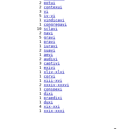
  2 
potui
  2 
contexui
  3 
vi
  5 
iv-vi
  1 
vindicavi
  1 
congregavi
 10 
sclavi
  2 
navi
  5 
gravi
  1 
pravi
  1 
iuravi
  2 
suavi
  1 
aevi
  2 
audivi
  3 
captivi
  1 
exivi
  1 
xliv-xlvi
  1 
corvi
  1 
xiii-xvi
  2 
xxxiv-xxxvi
  1 
conspexi
  1 
dixi
  1 
praedixi
  1 
duxi
  4 
xix-xxi
  1 
xxix-xxxi