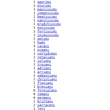
  1 
opprimi
  3 
plurimi
  1 
paucissimi
  1 
inmanissimi
  1 
beatissimi
  1 
sanctissimi
  1 
eruditissimi
  1 
notissimi
  2 
fortissimi
  1 
iniquissimi
  1 
optimi
  1 
humi
  3 
cacani
  1 
oceani
  1 
cottidiani
  1 
rotaliani
  1 
iuliani
  1 
troiani
  1 
adriani
  1 
arriani
  2 
sebastiani
  2 
christiani
  1 
flaviani
  1 
brexiani
  6 
foroiulani
  6 
romani
  6 
germani
  1 
brittani
  2 
sarraceni
  1 
leni