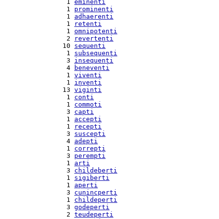
  1 
eminenti
  1 
prominenti
  1 
adhaerenti
  1 
retenti
  1 
omnipotenti
  2 
revertenti
 10 
sequenti
  1 
subsequenti
  3 
insequenti
  4 
beneventi
  1 
viventi
  1 
inventi
 13 
viginti
  1 
conti
  1 
commoti
  3 
capti
  1 
accepti
  1 
recepti
  3 
suscepti
  4 
adepti
  1 
correpti
  3 
perempti
  1 
arti
  3 
childeberti
  1 
sigiberti
  1 
aperti
  3 
cunincperti
  1 
childeperti
  3 
godeperti
  2 
teudeperti