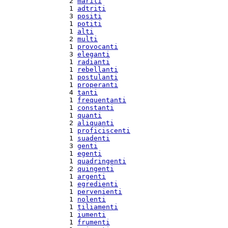
  2 
mariti
  1 
adtriti
  3 
positi
  1 
potiti
  1 
alti
  2 
multi
  1 
provocanti
  3 
eleganti
  1 
radianti
  1 
rebellanti
  1 
postulanti
  1 
properanti
  4 
tanti
  1 
frequentanti
  1 
constanti
  1 
quanti
  2 
aliquanti
  1 
proficiscenti
  1 
suadenti
  3 
genti
  1 
egenti
  1 
quadringenti
  2 
quingenti
  1 
argenti
  1 
egredienti
  1 
pervenienti
  1 
nolenti
  1 
tiliamenti
  1 
iumenti
  1 
frumenti