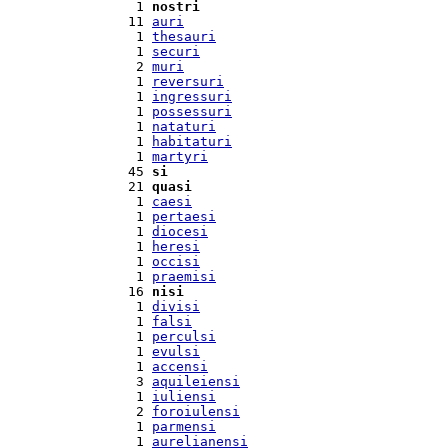
  1 
nostri
 11 
auri
  1 
thesauri
  1 
securi
  2 
muri
  1 
reversuri
  1 
ingressuri
  1 
possessuri
  1 
nataturi
  1 
habitaturi
  1 
martyri
 45 
si
 21 
quasi
  1 
caesi
  1 
pertaesi
  1 
diocesi
  1 
heresi
  1 
occisi
  1 
praemisi
 16 
nisi
  1 
divisi
  1 
falsi
  1 
perculsi
  1 
evulsi
  1 
accensi
  3 
aquileiensi
  1 
iuliensi
  2 
foroiulensi
  1 
parmensi
  1 
aurelianensi