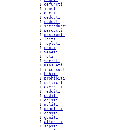
  1 
defuncti
  1 
iuncti
  2 
ducti
  1 
deducti
  1 
seducti
  1 
introducti
  1 
perducti
  1 
destructi
  2 
laeti
  1 
repleti
  1 
eneti
  1 
veneti
  1 
reti
  1 
secreti
  1 
mansueti
  1 
inconsueti
  1 
habiti
  1 
prohibiti
  1 
solliciti
  1 
exerciti
  1 
redditi
  1 
dediti
  1 
obliti
  1 
moliti
  1 
demoliti
  1 
comiti
  1 
geniti
  1 
attoniti
  1 
sopiti