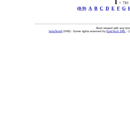
I
= 781 w
(0-9)
A
B
C
D
E
F
G
Best viewed with any br
IntraText®
(V89) - Some rights reserved by
EuloTech SRL
- 1