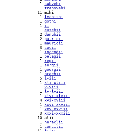
  1 
subvehi
  1 
transvehi
 11 
mihi
  1 
lechithi
  1 
gothi
  1 
ii
  1 
eusebii
  2 
danubii
  2 
patricii
  1 
mauricii
  3 
socii
  1 
incendii
  1 
pelagii
  1 
regii
  1 
sergii
  1 
georgii
  1 
brachii
  5 
i-iii
  1 
xli-xliii
  1 
v-viii
  1 
lv-lviii
  1 
xlvi-xlviii
  4 
xvi-xviii
  1 
xxvi-xxviii
  1 
xxv-xxviii
  3 
xxxi-xxxiii
 10 
alii
  1 
heraclii
  1 
concilii
 11 
filii