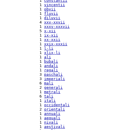
  1 
constantii
  1 
vincentii
  1 
obvii
  1 
fluvii
  1 
diluvii
  4 
xxv-xxvii
  1 
xxxv-xxxvii
  5 
x-xii
  1 
ix-xii
  1 
xx-xxii
  1 
xxix-xxxii
  1 
l-li
  1 
xlix-li
  1 
ali
  1 
bubali
  1 
andali
  1 
regali
  3 
paschali
  3 
imperiali
  6 
mali
  2 
generali
  1 
metrali
  6 
tali
  1 
itali
  1 
occidentali
  2 
orientali
  1 
annuali
  1 
aequali
  1 
nivali
  1 
aestivali