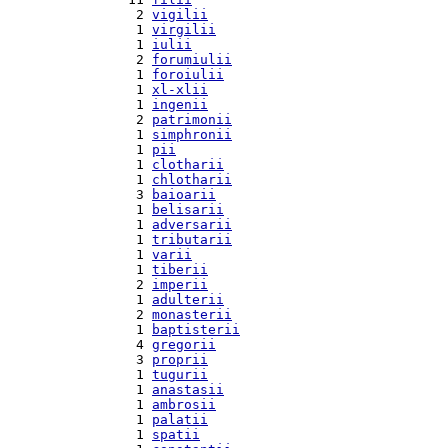
  2 
vigilii
  1 
virgilii
  1 
iulii
  2 
forumiulii
  1 
foroiulii
  1 
xl-xlii
  1 
ingenii
  2 
patrimonii
  1 
simphronii
  1 
pii
  1 
clotharii
  1 
chlotharii
  3 
baioarii
  1 
belisarii
  1 
adversarii
  1 
tributarii
  1 
varii
  1 
tiberii
  2 
imperii
  1 
adulterii
  2 
monasterii
  1 
baptisterii
  4 
gregorii
  3 
proprii
  1 
tugurii
  1 
anastasii
  1 
ambrosii
  1 
palatii
  1 
spatii