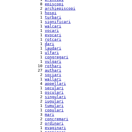
  8 
episcopi
  2 
archiepiscopi
  1 
hospi
  1 
turbari
  1 
significari
  1 
walcari
  1 
vocari
  1 
evocari
  1 
rotcari
  1 
dari
  1 
laudari
  1 
ulfari
  1 
congregari
  1 
vulgari
 10 
rothari
 27 
authari
  2 
sociari
  1 
wallari
  4 
appellari
  1 
seculari
  1 
osculari
  2 
singulari
  2 
iugulari
  1 
tumulari
  1 
copulari
  3 
mari
  2 
concremari
  2 
ordinari
  1 
evaginari