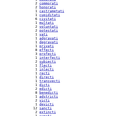
  2 
commorati
  2 
honorati
  1 
castrametati
  1 
cupiditati
  6 
civitati
  1 
multati
  2 
voluntati
  2 
potestati
  1 
vati
  1 
adgravati
  1 
degravati
  1 
privati
  8 
effecti
  3 
profecti
  1 
interfecti
  2 
subiecti
  1 
flecti
  1 
inlecti
  1 
recti
  1 
directi
  1 
transvecti
  1 
dicti
  2 
edicti
  8 
benedicti
  1 
adstricti
  2 
victi
  1 
devicti
 12 
sancti
  2 
extincti
  1 
cuncti