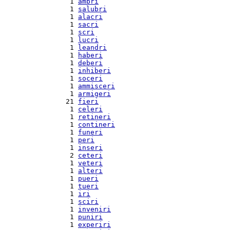
  1 
ambri
  1 
salubri
  1 
alacri
  1 
sacri
  1 
scri
  1 
lucri
  1 
leandri
  1 
haberi
  1 
deberi
  1 
inhiberi
  1 
soceri
  1 
ammisceri
  1 
armigeri
 21 
fieri
  1 
celeri
  1 
retineri
  1 
contineri
  1 
funeri
  1 
peri
  1 
inseri
  2 
ceteri
  1 
veteri
  1 
alteri
  1 
pueri
  1 
tueri
  1 
iri
  1 
sciri
  1 
inveniri
  1 
puniri
  1 
experiri