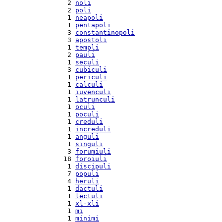
  2 
noli
  2 
poli
  1 
neapoli
  1 
pentapoli
  3 
constantinopoli
  3 
apostoli
  1 
templi
  2 
pauli
  1 
seculi
  3 
cubiculi
  1 
periculi
  1 
calculi
  1 
iuvenculi
  1 
latrunculi
  1 
oculi
  1 
poculi
  1 
creduli
  1 
increduli
  1 
anguli
  1 
singuli
  3 
forumiuli
 18 
foroiuli
  1 
discipuli
  7 
populi
  4 
heruli
  1 
dactuli
  1 
lectuli
  1 
xl-xli
  1 
mi
  1 
minimi