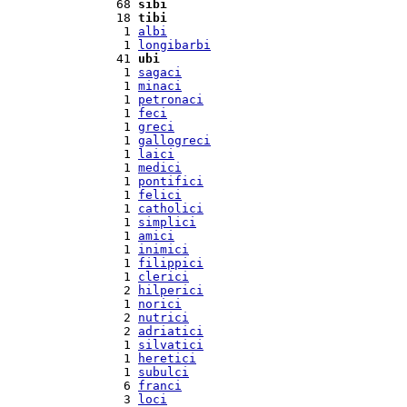
 68 
sibi
 18 
tibi
  1 
albi
  1 
longibarbi
 41 
ubi
  1 
sagaci
  1 
minaci
  1 
petronaci
  1 
feci
  1 
greci
  1 
gallogreci
  1 
laici
  1 
medici
  1 
pontifici
  1 
felici
  1 
catholici
  1 
simplici
  1 
amici
  1 
inimici
  1 
filippici
  1 
clerici
  2 
hilperici
  1 
norici
  2 
nutrici
  2 
adriatici
  1 
silvatici
  1 
heretici
  1 
subulci
  6 
franci
  3 
loci