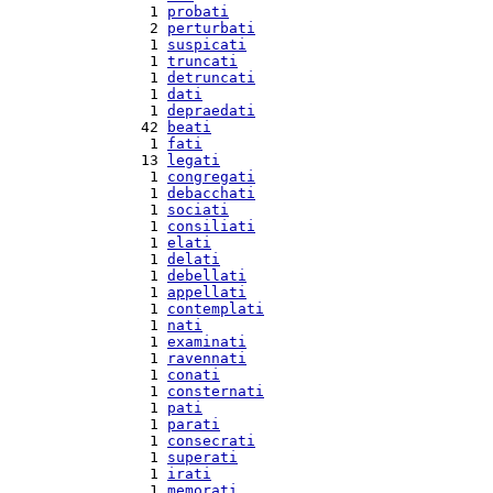
  1 
probati
  2 
perturbati
  1 
suspicati
  1 
truncati
  1 
detruncati
  1 
dati
  1 
depraedati
 42 
beati
  1 
fati
 13 
legati
  1 
congregati
  1 
debacchati
  1 
sociati
  1 
consiliati
  1 
elati
  1 
delati
  1 
debellati
  1 
appellati
  1 
contemplati
  1 
nati
  1 
examinati
  1 
ravennati
  1 
conati
  1 
consternati
  1 
pati
  1 
parati
  1 
consecrati
  1 
superati
  1 
irati
  1 
memorati