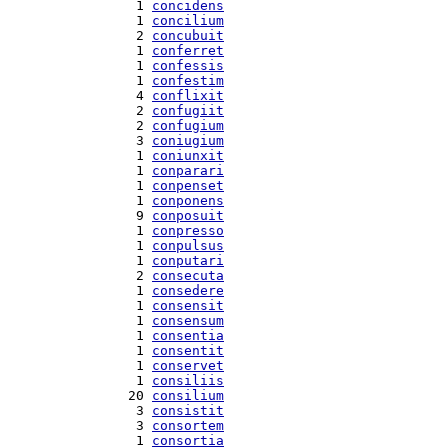
  1 
concidens
  1 
concilium
  2 
concubuit
  1 
conferret
  1 
confessis
  1 
confestim
  4 
conflixit
  2 
confugiit
  2 
confugium
  3 
coniugium
  1 
coniunxit
  1 
conparari
  1 
conpenset
  1 
conponens
  9 
conposuit
  1 
conpresso
  1 
conpulsus
  1 
conputari
  2 
consecuta
  1 
consedere
  1 
consensit
  1 
consensum
  1 
consentia
  1 
consentit
  1 
conservet
  1 
consiliis
 20 
consilium
  3 
consistit
  3 
consortem
  1 
consortia