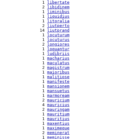
  1 
libertate
  2 
libidinem
  1 
liminibus
  1 
liquidius
  1 
litoralia
  2 
liutperto
 14 
liutprand
  1 
locuturum
  1 
locuturus
  2 
longiores
  1 
loquantur
  1 
ludibriis
  1 
macharius
  1 
maculatus
  2 
magistrum
  1 
maioribus
  1 
malitiose
  1 
manifeste
  1 
mansionem
  1 
mansuetus
  1 
marmoream
  2 
mauricium
  4 
mauricius
  2 
mauringam
  1 
mauritium
  1 
mauritius
  1 
maxentius
  1 
maximeque
  2 
meminerat
  1 
meminisse