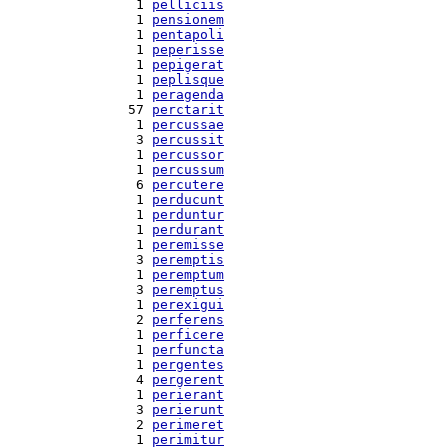
  1 
pelliciis
  1 
pensionem
  1 
pentapoli
  1 
peperisse
  1 
pepigerat
  1 
peplisque
  1 
peragenda
 57 
perctarit
  1 
percussae
  3 
percussit
  1 
percussor
  1 
percussum
  6 
percutere
  1 
perducunt
  1 
perduntur
  1 
perdurant
  1 
peremisse
  3 
peremptis
  1 
peremptum
  3 
peremptus
  1 
perexigui
  2 
perferens
  1 
perficere
  1 
perfuncta
  1 
pergentes
  4 
pergerent
  1 
perierant
  3 
perierunt
  2 
perimeret
  1 
perimitur