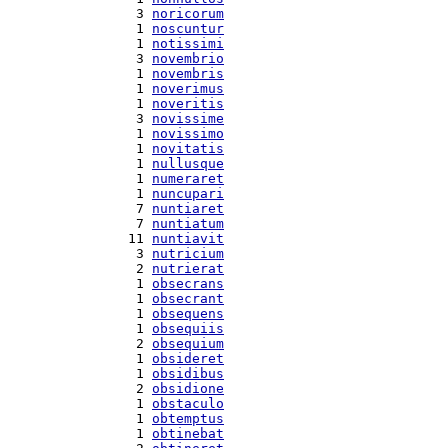
  3 
noricorum
  1 
noscuntur
  1 
notissimi
  3 
novembrio
  1 
novembris
  1 
noverimus
  1 
noveritis
  3 
novissime
  1 
novissimo
  1 
novitatis
  1 
nullusque
  1 
numeraret
  1 
nuncupari
  7 
nuntiaret
  7 
nuntiatum
 11 
nuntiavit
  3 
nutricium
  2 
nutrierat
  1 
obsecrans
  1 
obsecrant
  1 
obsequens
  1 
obsequiis
  2 
obsequium
  1 
obsideret
  1 
obsidibus
  2 
obsidione
  1 
obstaculo
  1 
obtemptus
  1 
obtinebat