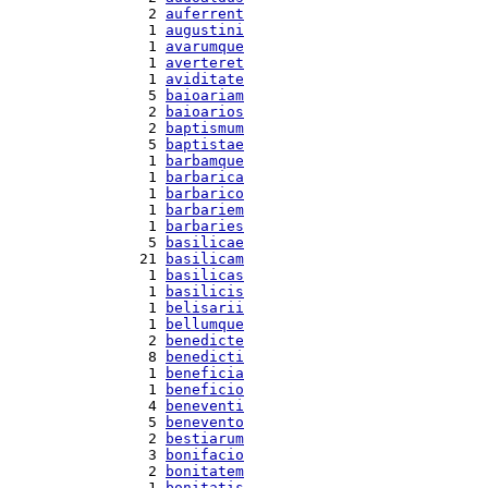
  2 
auferrent
  1 
augustini
  1 
avarumque
  1 
averteret
  1 
aviditate
  5 
baioariam
  2 
baioarios
  2 
baptismum
  5 
baptistae
  1 
barbamque
  1 
barbarica
  1 
barbarico
  1 
barbariem
  1 
barbaries
  5 
basilicae
 21 
basilicam
  1 
basilicas
  1 
basilicis
  1 
belisarii
  1 
bellumque
  2 
benedicte
  8 
benedicti
  1 
beneficia
  1 
beneficio
  4 
beneventi
  5 
benevento
  2 
bestiarum
  3 
bonifacio
  2 
bonitatem
  1 
bonitatis