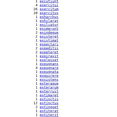
  1 
excutiunt
  4 
exercitui
 26 
exercitum
 28 
exercitus
  1 
exharchus
  1 
exhilarat
  1 
exiliatur
  1 
eximerunt
  2 
exindeque
  2 
existeret
  1 
existimat
  1 
expectari
  2 
expeditis
  2 
expeteret
  1 
expiravit
  1 
explesset
  1 
expugnans
  4 
expugnare
  1 
expugnata
  1 
exquirere
  1 
exsistens
  1 
exteraque
  1 
exterarum
  1 
exterruit
  1 
extimaret
  1 
extinctis
 12 
extinctus
  2 
extinguet
  1 
extiterat
  1 
extiterit