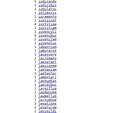
  1 
iudicando
  1 
iudicibus
  1 
iugulatus
  1 
iuliensis
  1 
iuramento
  1 
iussisset
  4 
iustitiae
  1 
iustitiam
  1 
iuvenculi
  4 
iuvenibus
  2 
iuvenilem
  1 
iuvenulus
  1 
labentium
  1 
laboraret
  1 
lacessere
  2 
lacrimans
  1 
laeserant
  2 
laesionem
  1 
laetaniam
  1 
laetanter
  1 
lamentari
  1 
languebat
  1 
lapidibus
  1 
largiflua
  1 
laudensem
  1 
laumellum
  1 
lectumque
  3 
legatione
  2 
legatorum
  1 
levigildi