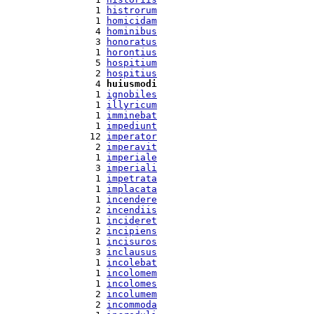
  1 
histrorum
  1 
homicidam
  4 
hominibus
  3 
honoratus
  1 
horontius
  5 
hospitium
  2 
hospitius
  4 
huiusmodi
  1 
ignobiles
  1 
illyricum
  1 
imminebat
  1 
impediunt
 12 
imperator
  2 
imperavit
  1 
imperiale
  3 
imperiali
  1 
impetrata
  1 
implacata
  1 
incendere
  2 
incendiis
  1 
incideret
  2 
incipiens
  1 
incisuros
  3 
inclausus
  1 
incolebat
  1 
incolomem
  1 
incolomes
  2 
incolumem
  2 
incommoda