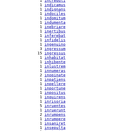
  1 
increduli
  1 
indicamus
  1 
indignans
  1 
indociles
  1 
indomitum
  1 
indumenta
  1 
inebriare
  1 
inertibus
  1 
inferebat
  1 
infidelis
  1 
ingenuino
  3 
ingressum
 15 
ingressus
  1 
inhabitat
  1 
inhibente
  1 
inlustrem
  1 
innumeras
  2 
inopinate
  1 
inpatiens
  1 
inpellere
  1 
inportune
  1 
inpositus
  1 
inquirens
  1 
inrisoria
  5 
inruentes
  1 
inruerunt
  2 
inrumpens
  1 
inrumpere
  1 
insaniret
  1 
insepulta