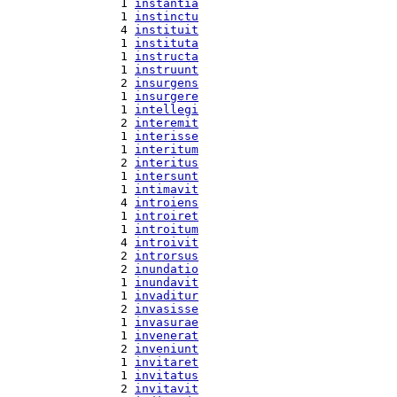
  1 
instantia
  1 
instinctu
  4 
instituit
  1 
instituta
  1 
instructa
  1 
instruunt
  2 
insurgens
  1 
insurgere
  1 
intellegi
  2 
interemit
  1 
interisse
  1 
interitum
  2 
interitus
  1 
intersunt
  1 
intimavit
  4 
introiens
  1 
introiret
  1 
introitum
  4 
introivit
  2 
introrsus
  2 
inundatio
  1 
inundavit
  1 
invaditur
  2 
invasisse
  1 
invasurae
  1 
invenerat
  2 
inveniunt
  1 
invitaret
  1 
invitatus
  2 
invitavit