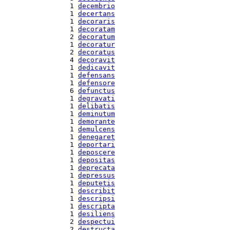
  1 
decembrio
  1 
decertans
  1 
decoraris
  1 
decoratam
  2 
decoratum
  1 
decoratur
  2 
decoratus
  4 
decoravit
  1 
dedicavit
  1 
defensans
  1 
defensore
  6 
defunctus
  1 
degravati
  1 
delibatis
  1 
deminutum
  1 
demorante
  1 
demulcens
  1 
denegaret
  1 
deportari
  1 
deposcere
  1 
depositas
  1 
deprecata
  1 
depressus
  1 
deputetis
  1 
describit
  1 
descripsi
  1 
descripta
  1 
desiliens
  2 
despectui
  2 
destructa