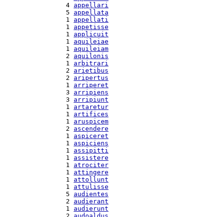
  4 
appellari
  5 
appellata
  1 
appellati
  1 
appetisse
  1 
applicuit
  1 
aquileiae
  1 
aquileiam
  2 
aquilonis
  1 
arbitrari
  2 
arietibus
  2 
aripertus
  1 
arriperet
  3 
arripiens
  3 
arripiunt
  1 
artaretur
  1 
artifices
  1 
aruspicem
  2 
ascendere
  1 
aspiceret
  1 
aspiciens
  1 
assipitti
  1 
assistere
  1 
atrociter
  1 
attingere
  1 
attollunt
  1 
attulisse
  5 
audientes
  2 
audierant
  1 
audierunt
  2 
audoaldus