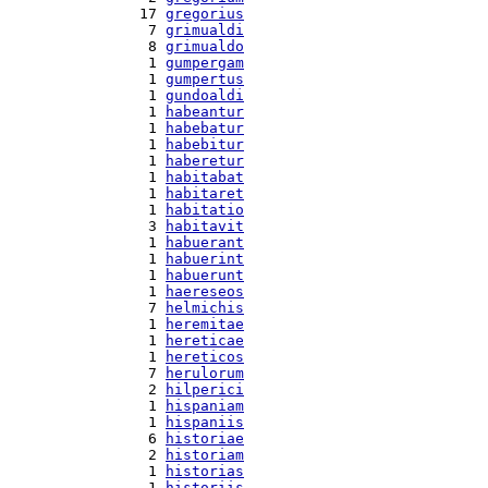
 17 
gregorius
  7 
grimualdi
  8 
grimualdo
  1 
gumpergam
  1 
gumpertus
  1 
gundoaldi
  1 
habeantur
  1 
habebatur
  1 
habebitur
  1 
haberetur
  1 
habitabat
  1 
habitaret
  1 
habitatio
  3 
habitavit
  1 
habuerant
  1 
habuerint
  1 
habuerunt
  1 
haereseos
  7 
helmichis
  1 
heremitae
  1 
hereticae
  1 
hereticos
  7 
herulorum
  2 
hilperici
  1 
hispaniam
  1 
hispaniis
  6 
historiae
  2 
historiam
  1 
historias
  1 
historiis