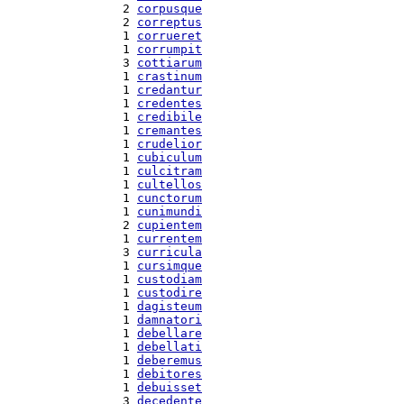
  2 
corpusque
  2 
correptus
  1 
corrueret
  1 
corrumpit
  3 
cottiarum
  1 
crastinum
  1 
credantur
  1 
credentes
  1 
credibile
  1 
cremantes
  1 
crudelior
  1 
cubiculum
  1 
culcitram
  1 
cultellos
  1 
cunctorum
  1 
cunimundi
  2 
cupientem
  1 
currentem
  3 
curricula
  1 
cursimque
  1 
custodiam
  1 
custodire
  1 
dagisteum
  1 
damnatori
  1 
debellare
  1 
debellati
  1 
deberemus
  1 
debitores
  1 
debuisset
  3 
decedente