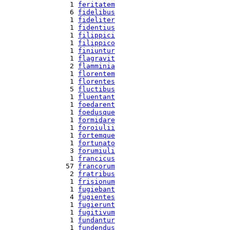
  1 
feritatem
  6 
fidelibus
  1 
fideliter
  1 
fidentius
  1 
filippici
  1 
filippico
  1 
finiuntur
  1 
flagravit
  2 
flamminia
  1 
florentem
  1 
florentes
  5 
fluctibus
  1 
fluentant
  1 
foedarent
  1 
foedusque
  1 
formidare
  1 
foroiulii
  1 
fortemque
  1 
fortunato
  3 
forumiuli
  1 
francicus
 57 
francorum
  2 
fratribus
  1 
frisionum
  1 
fugiebant
  4 
fugientes
  1 
fugierunt
  1 
fugitivum
  1 
fundantur
  1 
fundendus