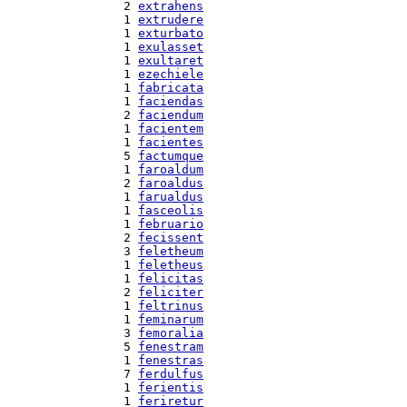
  2 
extrahens
  1 
extrudere
  1 
exturbato
  1 
exulasset
  1 
exultaret
  1 
ezechiele
  1 
fabricata
  1 
faciendas
  2 
faciendum
  1 
facientem
  1 
facientes
  5 
factumque
  1 
faroaldum
  2 
faroaldus
  1 
farualdus
  1 
fasceolis
  1 
februario
  2 
fecissent
  3 
feletheum
  1 
feletheus
  1 
felicitas
  2 
feliciter
  1 
feltrinus
  1 
feminarum
  3 
femoralia
  5 
fenestram
  1 
fenestras
  7 
ferdulfus
  1 
ferientis
  1 
feriretur