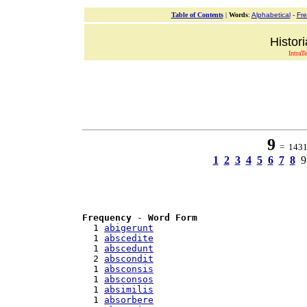
Table of Contents
|
Words
:
Alphabetical
-
Fr
Histor
IntraT
9
= 1431 
1
2
3
4
5
6
7
8
9
Frequency
 - 
Word Form
  1 
abigerunt
  1 
abscedite
  1 
abscedunt
  2 
abscondit
  1 
absconsis
  1 
absconsos
  1 
absimilis
  1 
absorbere