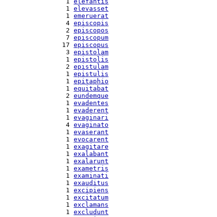
  1 
elefantis
  1 
elevasset
  1 
emeruerat
  4 
episcopis
  2 
episcopos
  7 
episcopum
 17 
episcopus
  3 
epistolam
  1 
epistolis
  2 
epistulam
  1 
epistulis
  1 
epitaphio
  1 
equitabat
  2 
eundemque
  1 
evadentes
  1 
evaderent
  1 
evaginari
  4 
evaginato
  1 
evaserant
  1 
evocarent
  1 
exagitare
  1 
exalabant
  1 
exalarunt
  1 
exametris
  1 
examinati
  1 
exauditus
  1 
excipiens
  1 
excitatum
  1 
exclamans
  1 
excludunt