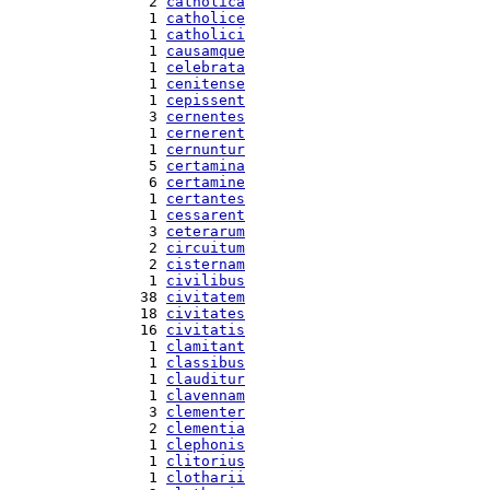
  2 
catholica
  1 
catholice
  1 
catholici
  1 
causamque
  1 
celebrata
  1 
cenitense
  1 
cepissent
  3 
cernentes
  1 
cernerent
  1 
cernuntur
  5 
certamina
  6 
certamine
  1 
certantes
  1 
cessarent
  3 
ceterarum
  2 
circuitum
  2 
cisternam
  1 
civilibus
 38 
civitatem
 18 
civitates
 16 
civitatis
  1 
clamitant
  1 
classibus
  1 
clauditur
  1 
clavennam
  3 
clementer
  2 
clementia
  1 
clephonis
  1 
clitorius
  1 
clotharii