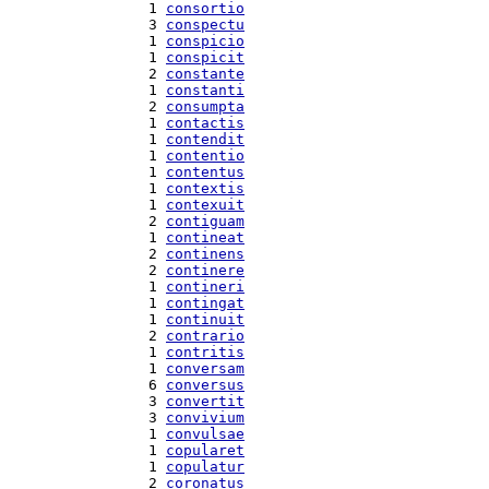
  1 
consortio
  3 
conspectu
  1 
conspicio
  1 
conspicit
  2 
constante
  1 
constanti
  2 
consumpta
  1 
contactis
  1 
contendit
  1 
contentio
  1 
contentus
  1 
contextis
  1 
contexuit
  2 
contiguam
  1 
contineat
  2 
continens
  2 
continere
  1 
contineri
  1 
contingat
  1 
continuit
  2 
contrario
  1 
contritis
  1 
conversam
  6 
conversus
  3 
convertit
  3 
convivium
  1 
convulsae
  1 
copularet
  1 
copulatur
  2 
coronatus