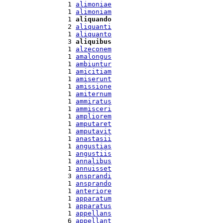
  1 
alimoniae
  1 
alimoniam
  1 
aliquando
  2 
aliquanti
  1 
aliquanto
  3 
aliquibus
  1 
alzeconem
  1 
amalongus
  1 
ambiuntur
  1 
amicitiam
  1 
amiserunt
  1 
amissione
  1 
amiternum
  1 
ammiratus
  1 
ammisceri
  1 
ampliorem
  1 
amputaret
  1 
amputavit
  1 
anastasii
  1 
angustias
  1 
angustiis
  1 
annalibus
  1 
annuisset
  3 
ansprandi
  1 
ansprando
  1 
anteriore
  1 
apparatum
  1 
apparatus
  1 
appellans
  6 
appellant