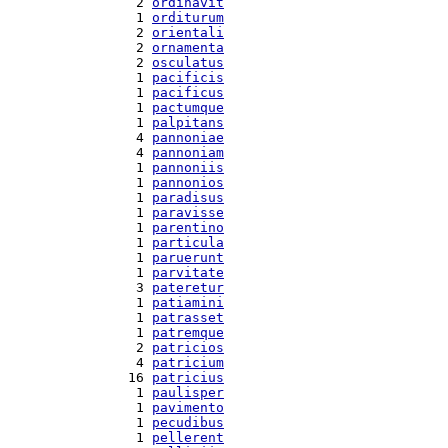
  2 
ordinavit
  1 
orditurum
  2 
orientali
  2 
ornamenta
  2 
osculatus
  1 
pacificis
  1 
pacificus
  1 
pactumque
  1 
palpitans
  4 
pannoniae
  4 
pannoniam
  1 
pannoniis
  1 
pannonios
  1 
paradisus
  1 
paravisse
  1 
parentino
  1 
particula
  1 
paruerunt
  1 
parvitate
  3 
pateretur
  1 
patiamini
  1 
patrasset
  1 
patremque
  2 
patricios
  4 
patricium
 16 
patricius
  1 
paulisper
  1 
pavimento
  1 
pecudibus
  1 
pellerent