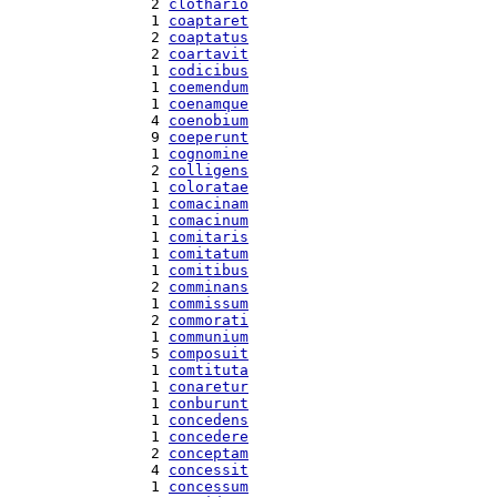
  2 
clothario
  1 
coaptaret
  2 
coaptatus
  2 
coartavit
  1 
codicibus
  1 
coemendum
  1 
coenamque
  4 
coenobium
  9 
coeperunt
  1 
cognomine
  2 
colligens
  1 
coloratae
  1 
comacinam
  1 
comacinum
  1 
comitaris
  1 
comitatum
  1 
comitibus
  2 
comminans
  1 
commissum
  2 
commorati
  1 
communium
  5 
composuit
  1 
comtituta
  1 
conaretur
  1 
conburunt
  1 
concedens
  1 
concedere
  2 
conceptam
  4 
concessit
  1 
concessum