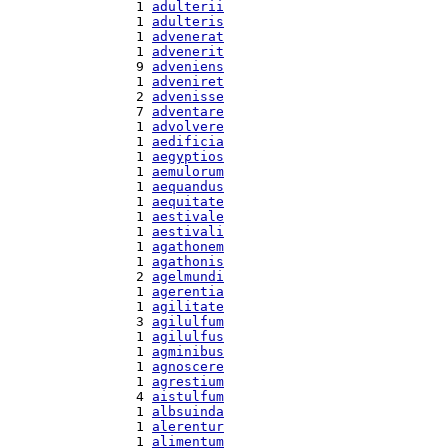
  1 
adulterii
  1 
adulteris
  1 
advenerat
  1 
advenerit
  9 
adveniens
  1 
adveniret
  2 
advenisse
  7 
adventare
  1 
advolvere
  1 
aedificia
  1 
aegyptios
  1 
aemulorum
  1 
aequandus
  1 
aequitate
  1 
aestivale
  1 
aestivali
  1 
agathonem
  1 
agathonis
  2 
agelmundi
  1 
agerentia
  1 
agilitate
  3 
agilulfum
  1 
agilulfus
  1 
agminibus
  1 
agnoscere
  1 
agrestium
  4 
aistulfum
  1 
albsuinda
  1 
alerentur
  1 
alimentum