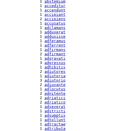
  1 
abstemium
  1 
acceditur
  1 
accendunt
  1 
accipiant
  2 
accipiens
  1 
accusatus
  1 
adclamans
  1 
adduxerat
  1 
adduxisse
  1 
adferamus
  1 
adferrent
  1 
adfirmans
  2 
adfirmant
  1 
adgravati
  3 
adgressus
  1 
adhibitis
  2 
adiutores
  1 
adiutoria
  3 
adiutorio
  2 
adiuvante
  1 
adlocutus
  2 
adnitente
  2 
adriatici
  2 
adriatico
  1 
adseverat
  1 
adstricti
  1 
adsumptis
  1 
adtollunt
  1 
adtractae
  1 
adtributa