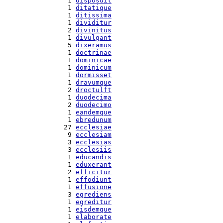
  1 
disposuit
  1 
ditatique
  1 
ditissima
  1 
dividitur
  2 
divinitus
  1 
divulgant
  5 
dixeramus
  1 
doctrinae
  1 
dominicae
  1 
dominicum
  1 
dormisset
  1 
dravumque
  2 
droctulft
  1 
duodecima
  2 
duodecimo
  1 
eandemque
  1 
ebredunum
 27 
ecclesiae
  9 
ecclesiam
  3 
ecclesias
  3 
ecclesiis
  1 
educandis
  1 
eduxerant
  2 
efficitur
  1 
effodiunt
  1 
effusione
  3 
egrediens
  1 
egreditur
  1 
eisdemque
  1 
elaborate