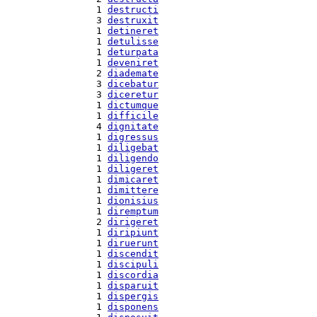
  1 
destructi
  3 
destruxit
  1 
detineret
  1 
detulisse
  1 
deturpata
  1 
deveniret
  2 
diademate
  3 
dicebatur
  3 
diceretur
  1 
dictumque
  1 
difficile
  4 
dignitate
  1 
digressus
  1 
diligebat
  1 
diligendo
  1 
diligeret
  1 
dimicaret
  1 
dimittere
  1 
dionisius
  1 
diremptum
  2 
dirigeret
  1 
diripiunt
  1 
diruerunt
  1 
discendit
  1 
discipuli
  1 
discordia
  1 
disparuit
  1 
dispergis
  1 
disponens