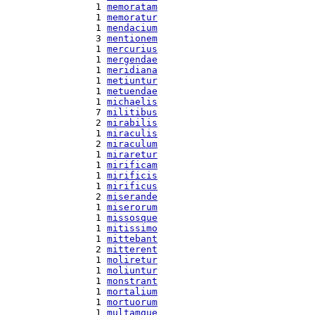
  1 
memoratam
  1 
memoratur
  1 
mendacium
  3 
mentionem
  1 
mercurius
  1 
mergendae
  1 
meridiana
  1 
metiuntur
  1 
metuendae
  1 
michaelis
  7 
militibus
  2 
mirabilis
  1 
miraculis
  2 
miraculum
  1 
miraretur
  1 
mirificam
  1 
mirificis
  1 
mirificus
  2 
miserande
  1 
miserorum
  1 
missosque
  1 
mitissimo
  1 
mittebant
  2 
mitterent
  1 
moliretur
  1 
moliuntur
  1 
monstrant
  1 
mortalium
  1 
mortuorum
  1 
multamque