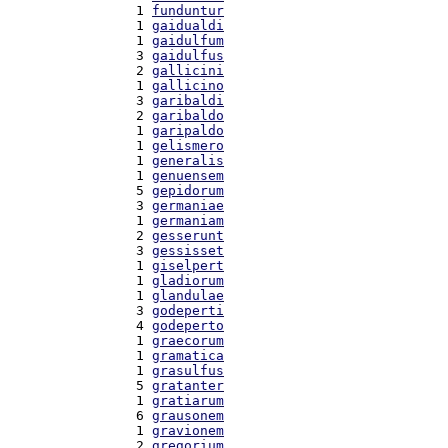
  1 
funduntur
  1 
gaidualdi
  1 
gaidulfum
  3 
gaidulfus
  2 
gallicini
  1 
gallicino
  3 
garibaldi
  2 
garibaldo
  1 
garipaldo
  1 
gelismero
  1 
generalis
  1 
genuensem
  5 
gepidorum
  3 
germaniae
  1 
germaniam
  2 
gesserunt
  3 
gessisset
  1 
giselpert
  1 
gladiorum
  1 
glandulae
  3 
godeperti
  4 
godeperto
  1 
graecorum
  1 
gramatica
  1 
grasulfus
  5 
gratanter
  1 
gratiarum
  6 
grausonem
  1 
gravionem
  2 
gregorium