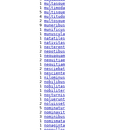
  1 
multasque
  1 
multimoda
  5 
multisque
  4 
multitudo
  2 
multosque
  9 
muneribus
  1 
munificus
  1 
munuscula
  1 
natatiles
  1 
nativitas
  1 
necterent
  2 
nepotibus
  1 
nequaquam
  2 
nequitiae
  1 
nequitiam
  2 
nesciebat
  1 
nesciente
  1 
nilominus
  2 
nobilibus
  1 
nobilitas
  1 
nobiliter
  1 
nocturnis
  1 
noluerunt
  2 
noluisset
  5 
nominatur
  2 
nominavit
  3 
nominibus
  1 
nomismata
  1 
nonaginta
  1 
nonnullos