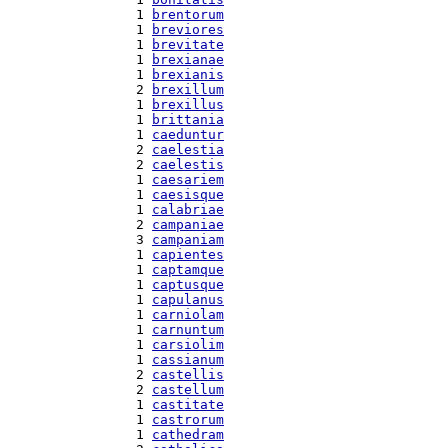
  1 
brentorum
  1 
breviores
  1 
brevitate
  1 
brexianae
  1 
brexianis
  2 
brexillum
  1 
brexillus
  1 
brittania
  1 
caeduntur
  2 
caelestia
  2 
caelestis
  1 
caesariem
  1 
caesisque
  1 
calabriae
  2 
campaniae
  3 
campaniam
  1 
capientes
  1 
captamque
  1 
captusque
  1 
capulanus
  1 
carniolam
  1 
carnuntum
  1 
carsiolim
  1 
cassianum
  2 
castellis
  2 
castellum
  1 
castitate
  1 
castrorum
  1 
cathedram