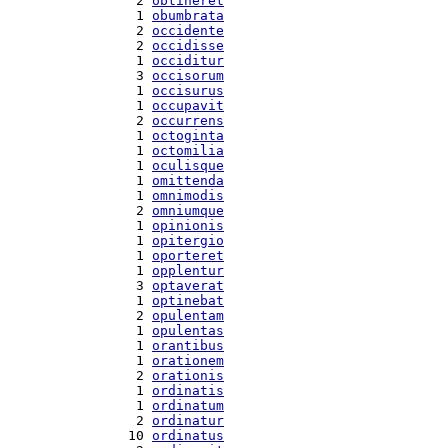
  2 
obtineret
  1 
obumbrata
  2 
occidente
  2 
occidisse
  1 
occiditur
  3 
occisorum
  1 
occisurus
  1 
occupavit
  2 
occurrens
  1 
octoginta
  1 
octomilia
  1 
oculisque
  1 
omittenda
  1 
omnimodis
  2 
omniumque
  1 
opinionis
  1 
opitergio
  1 
oporteret
  1 
opplentur
  3 
optaverat
  1 
optinebat
  2 
opulentam
  1 
opulentas
  1 
orantibus
  1 
orationem
  2 
orationis
  1 
ordinatis
  1 
ordinatum
  2 
ordinatur
 10 
ordinatus