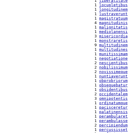
  1 
liberalitate
  1 
locupletibus
  1 
longitudinem
  1 
lustraverunt
  1 
magistratuum
  4 
magnitudinis
  1 
malignitatis
  1 
mediolanensi
  3 
misericordia
  1 
monstraretis
  9 
multitudinem
  1 
multitudines
  1 
munitissimam
  1 
negotiatione
  2 
nescientibus
  2 
nobilissimum
  2 
novissimeque
  1 
nuntiaverunt
  1 
obprobriorum
  1 
obsequebatur
  1 
obsidentibus
  2 
occidentalem
  3 
omnipotentis
  1 
ordinatumque
  1 
pacisceretur
  1 
palatinensis
  1 
perambularet
  1 
perambulasse
  2 
percipiendum
  1 
percussisset