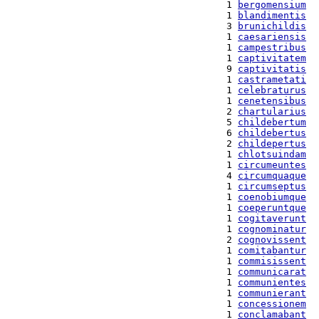
  1 
bergomensium
  1 
blandimentis
  3 
brunichildis
  1 
caesariensis
  1 
campestribus
  1 
captivitatem
  9 
captivitatis
  1 
castrametati
  1 
celebraturus
  1 
cenetensibus
  2 
chartularius
  5 
childebertum
  6 
childebertus
  2 
childepertus
  1 
chlotsuindam
  1 
circumeuntes
  4 
circumquaque
  1 
circumseptus
  1 
coenobiumque
  1 
coeperuntque
  1 
cogitaverunt
  1 
cognominatur
  2 
cognovissent
  1 
comitabantur
  1 
commisissent
  1 
communicarat
  1 
communientes
  1 
communierant
  1 
concessionem
  1 
conclamabant