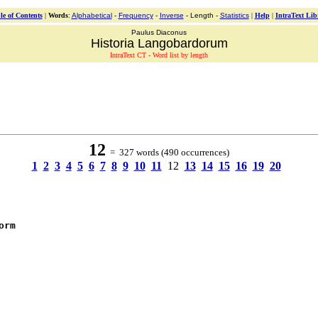
le of Contents
|
Words
:
Alphabetical
-
Frequency
-
Inverse
- Length -
Statistics
|
Help
|
IntraText Lib
Paulus Diaconus
Historia Langobardorum
IntraText CT - Word list by length
12
= 327 words (490 occurrences)
1
2
3
4
5
6
7
8
9
10
11
12
13
14
15
16
19
20
orm