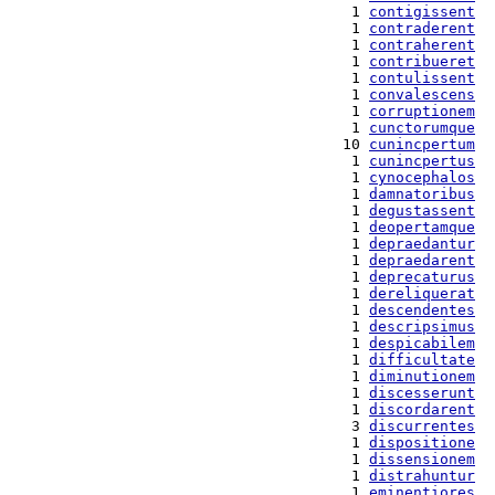
  1 
contigissent
  1 
contraderent
  1 
contraherent
  1 
contribueret
  1 
contulissent
  1 
convalescens
  1 
corruptionem
  1 
cunctorumque
 10 
cunincpertum
  1 
cunincpertus
  1 
cynocephalos
  1 
damnatoribus
  1 
degustassent
  1 
deopertamque
  1 
depraedantur
  1 
depraedarent
  1 
deprecaturus
  1 
dereliquerat
  1 
descendentes
  1 
descripsimus
  1 
despicabilem
  1 
difficultate
  1 
diminutionem
  1 
discesserunt
  1 
discordarent
  3 
discurrentes
  1 
dispositione
  1 
dissensionem
  1 
distrahuntur
  1 
eminentiores