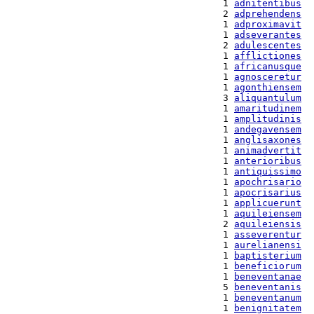
  1 
adnitentibus
  2 
adprehendens
  1 
adproximavit
  1 
adseverantes
  2 
adulescentes
  1 
afflictiones
  1 
africanusque
  1 
agnosceretur
  1 
agonthiensem
  3 
aliquantulum
  1 
amaritudinem
  1 
amplitudinis
  1 
andegavensem
  1 
anglisaxones
  1 
animadvertit
  1 
anterioribus
  1 
antiquissimo
  1 
apochrisario
  1 
apocrisarius
  1 
applicuerunt
  1 
aquileiensem
  2 
aquileiensis
  1 
asseverentur
  1 
aurelianensi
  1 
baptisterium
  1 
beneficiorum
  1 
beneventanae
  5 
beneventanis
  1 
beneventanum
  1 
benignitatem