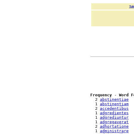
Tab
Frequency
 - 
Word F
  2 
abstinentiae
  1 
abstinentiam
  2 
accedentibus
  1 
adgredientes
  1 
adgrediuntur
  1 
adgregaverat
  2 
adhortatione
  1 
administrare