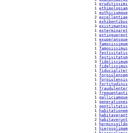
  1 
eruditissimi
  1 
ethimologiam
  1 
euthiciumque
  2 
excellentiae
  1 
exhibentibus
  3 
existimantes
  1 
exterminaret
  1 
extinguerent
  1 
exuperansque
  1 
famosissimum
  1 
famosissimus
  1 
festivitatis
  1 
festivitatum
  3 
fidelissimum
  1 
fidelissimus
  1 
fiducialiter
  1 
foroiulensem
  1 
foroiulensis
  1 
fortitudinis
  1 
fraudulenter
  1 
frequentanti
  1 
galliciamque
  1 
generationes
  1 
gentilitatis
  1 
habitationem
  1 
habitaverant
  2 
habitaverunt
  1 
herminigildo
  1 
hierosolimam
  1 
hierosolimis