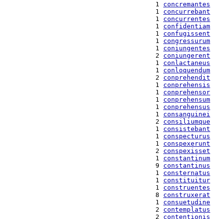
  1 
concremantes
  1 
concurrebant
  1 
concurrentes
  1 
confidentiam
  1 
confugissent
  1 
congressurum
  1 
coniungentes
  2 
coniungerent
  1 
conlactaneus
  1 
conloquendum
  2 
conprehendit
  1 
conprehensis
  1 
conprehensor
  1 
conprehensum
  1 
conprehensus
  1 
consanguinei
  2 
consiliumque
  1 
consistebant
  1 
conspecturus
  1 
conspexerunt
  2 
conspexisset
  1 
constantinum
  9 
constantinus
  1 
consternatus
  1 
constituitur
  1 
construentes
  8 
construxerat
  1 
consuetudine
  2 
contemplatus
  2 
contentionis