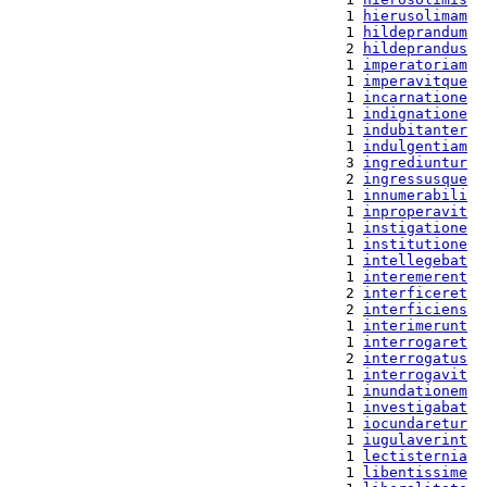
  1 
hierusolimam
  1 
hildeprandum
  2 
hildeprandus
  1 
imperatoriam
  1 
imperavitque
  1 
incarnatione
  1 
indignatione
  1 
indubitanter
  1 
indulgentiam
  3 
ingrediuntur
  2 
ingressusque
  1 
innumerabili
  1 
inproperavit
  1 
instigatione
  1 
institutione
  1 
intellegebat
  1 
interemerent
  2 
interficeret
  2 
interficiens
  1 
interimerunt
  1 
interrogaret
  2 
interrogatus
  1 
interrogavit
  1 
inundationem
  1 
investigabat
  1 
iocundaretur
  1 
iugulaverint
  1 
lectisternia
  1 
libentissime