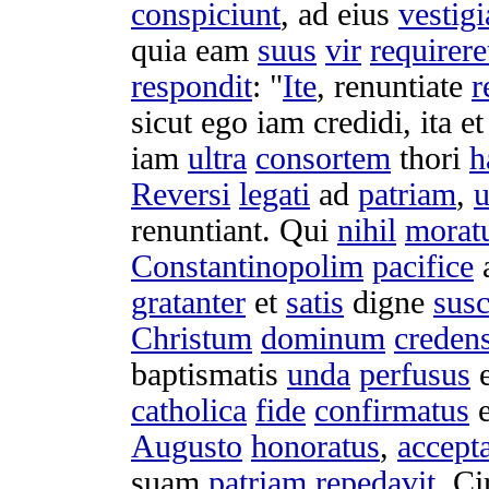
conspiciunt
, ad eius
vestigi
quia eam
suus
vir
requirere
respondit
: "
Ite
,
renuntiate
r
sicut ego iam
credidi
, ita e
iam
ultra
consortem
thori
h
Reversi
legati
ad
patriam
,
u
renuntiant
. Qui
nihil
morat
Constantinopolim
pacifice
gratanter
et
satis
digne
sus
Christum
dominum
creden
baptismatis
unda
perfusus
e
catholica
fide
confirmatus
e
Augusto
honoratus
,
accept
suam
patriam
repedavit
. C