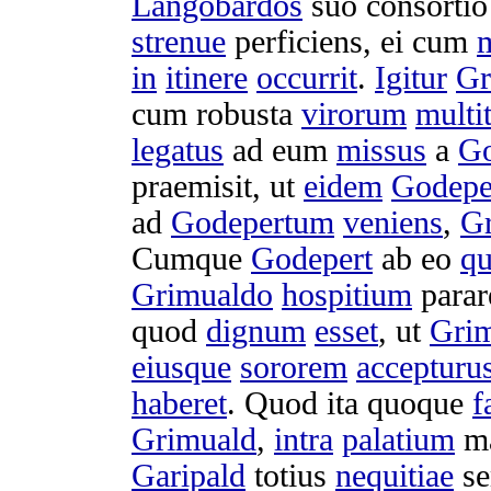
Langobardos
suo
consortio
strenue
perficiens
, ei cum
m
in
itinere
occurrit
.
Igitur
Gr
cum
robusta
virorum
multi
legatus
ad eum
missus
a
Go
praemisit
, ut
eidem
Godepe
ad
Godepertum
veniens
,
G
Cumque
Godepert
ab eo
qu
Grimualdo
hospitium
parar
quod
dignum
esset
, ut
Gri
eiusque
sororem
accepturu
haberet
. Quod ita quoque
f
Grimuald
,
intra
palatium
m
Garipald
totius
nequitiae
se