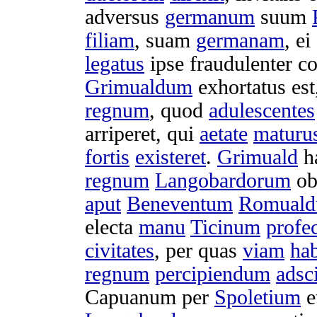
adversus
germanum
suum
filiam
, suam
germanam
, ei
legatus
ipse
fraudulenter
co
Grimualdum
exhortatus
est
regnum
, quod
adulescentes
arriperet
, qui
aetate
maturu
fortis
existeret
.
Grimuald
h
regnum
Langobardorum
ob
aput
Beneventum
Romual
electa
manu
Ticinum
profe
civitates
, per quas
viam
hab
regnum
percipiendum
adsci
Capuanum
per
Spoletium
e