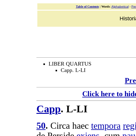
Table of Contents
|
Words
:
Alphabetical
-
Fr
Histor
LIBER QUARTUS
Capp. L-LI
Pre
Click here to hid
Capp
.
L-LI
50
.
Circa haec
tempora
reg
de
Perside
exiens
, cum
pau