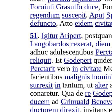
Foroiuli
Grasulfo
duce
,
Fo
regendum
suscepit
.
Aput
S
defuncto
,
Atto
eidem
civita
51
.
Igitur
Aripert
, postqu
Langobardos
rexerat
,
diem
adhuc
adulescentibus
Perct
reliquit
. Et
Godepert
quid
Perctarit
vero
in
civitate
Me
facientibus
malignis
homin
surrexit
in
tantum, ut
alter
conaretur
. Qua de
re
Godep
ducem
ad
Grimuald
Benev
ductorem
direxit
,
invitans
e