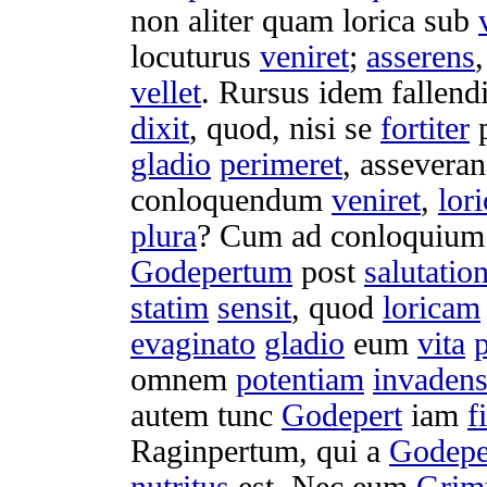
non aliter quam
lorica
sub
locuturus
veniret
;
asserens
vellet
. Rursus idem
fallend
dixit
, quod, nisi se
fortiter
gladio
perimeret
,
asseveran
conloquendum
veniret
,
lor
plura
? Cum ad
conloquium
Godepertum
post
salutati
statim
sensit
, quod
loricam
evaginato
gladio
eum
vita
p
omnem
potentiam
invaden
autem tunc
Godepert
iam
f
Raginpertum
, qui a
Godepe
nutritus
est. Nec eum
Grim