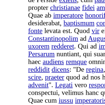
propter
christianae
fidei
am
Quae ab
imperatore
honori
desiderabat
,
baptismum
co
fonte
levata
est. Quod
vir
e
Constantinopolim
ad
Augu
uxorem
redderet
. Qui ad
i
Persarum
nuntiant
, qui su
haec
audiens
remque
omni
reddidit
dicens
: "De
regina
scire
,
praeter
quod ad nos h
advenit
".
Legati
vero
respo
conspectui
,
velimus
hanc 
Quae cum
iussu
imperatori