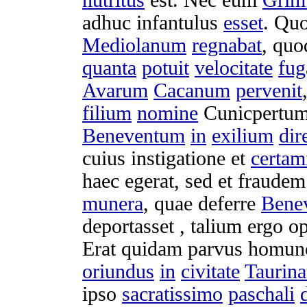
adhuc
infantulus
esset
. Qu
Mediolanum
regnabat
, qu
quanta
potuit
velocitate
fu
Avarum
Cacanum
pervenit
filium
nomine
Cunicpertu
Beneventum
in
exilium
dir
cuius
instigatione
et
certam
haec
egerat
, sed et
fraudem
munera
, quae
deferre
Bene
deportasset
,
talium
ergo
o
Erat quidam
parvus
homun
oriundus
in
civitate
Taurin
ipso
sacratissimo
paschali