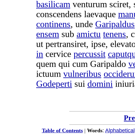
basilicam
venturum
sciret
,
conscendens
laevaque
man
continens
, unde
Garipaldus
ensem
sub
amictu
tenens
, 
ut
pertransiret
, ipse,
elevat
in
cervice
percussit
caputq
quem qui cum
Garipaldo
v
ictuum
vulneribus
occideru
Godeperti
sui
domini
iniur
Pre
:
Alphabetical
Table of Contents
|
Words