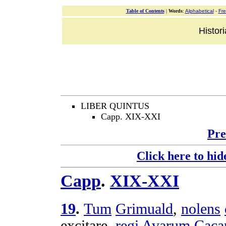
Table of Contents
|
Words
:
Alphabetical
-
Fr
Histor
LIBER QUINTUS
Capp. XIX-XXI
Pre
Click here to hid
Capp
.
XIX-XXI
19
.
Tum
Grimuald
,
nolens
excitare
,
regi
Avarum
Caca