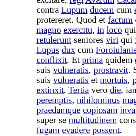
contra
Lupum
ducem
cum
protereret
. Quod et
factum
magno
exercitu
,
in
loco
qu
retulerunt
seniores
viri
qui
Lupus
dux
cum
Foroiulani
conflixit
. Et
prima
quidem
suis
vulneratis
,
prostravit
.
suis
vulneratis
et
mortuis
,
p
extinxit
.
Tertia
vero
die
, i
peremptis
,
nihilominus
ma
praedamque
copiosam
inva
super se
multitudinem
cons
fugam
evadere
possent
.