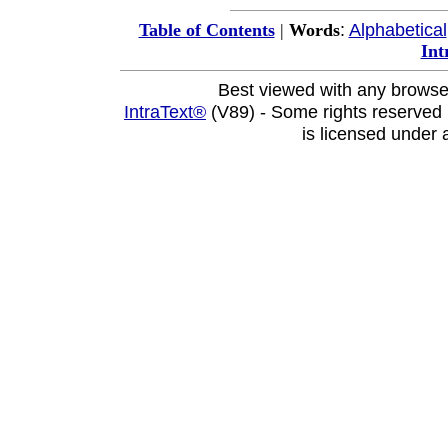
:
Alphabetical
Table of Contents
|
Words
Int
Best viewed with any browse
IntraText®
(V89) - Some rights reserved
is licensed under