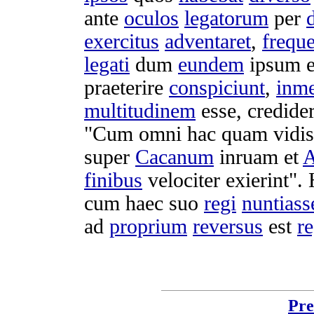
ante
oculos
legatorum
per
exercitus
adventaret
,
freque
legati
dum
eundem
ipsum
praeterire
conspiciunt
,
inm
multitudinem
esse,
credide
"Cum omni hac quam
vidis
super
Cacanum
inruam
et
A
finibus
velociter
exierint
".
cum haec suo
regi
nuntiass
ad
proprium
reversus
est
r
Pre