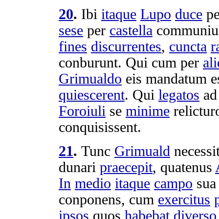
20
.
Ibi
itaque
Lupo
duce
p
sese
per
castella
communiu
fines
discurrentes
,
cuncta
r
conburunt
. Qui cum per
al
Grimualdo
eis
mandatum
es
quiescerent
. Qui
legatos
a
Foroiuli
se
minime
relictur
conquisissent
.
21
.
Tunc
Grimuald
necessi
dunari
praecepit
, quatenus
In
medio
itaque
campo
su
conponens
, cum
exercitus
ipsos
quos
habebat
diverso