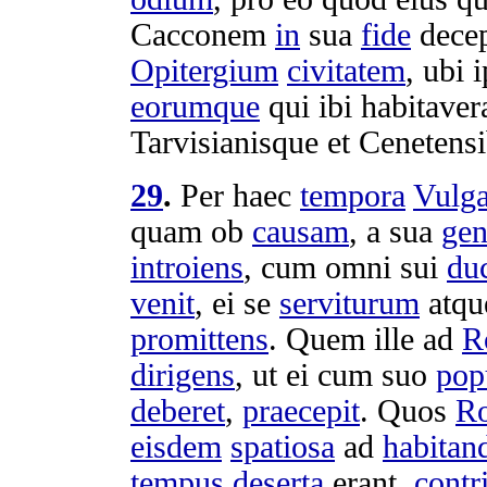
Cacconem
in
sua
fide
dece
Opitergium
civitatem
, ubi 
eorumque
qui ibi
habitaver
Tarvisianisque
et
Cenetens
29
.
Per haec
tempora
Vulg
quam ob
causam
, a sua
gen
introiens
, cum omni sui
du
venit
, ei se
serviturum
atq
promittens
. Quem ille ad
R
dirigens
, ut ei cum suo
pop
deberet
,
praecepit
. Quos
R
eisdem
spatiosa
ad
habita
tempus
deserta
erant,
contr