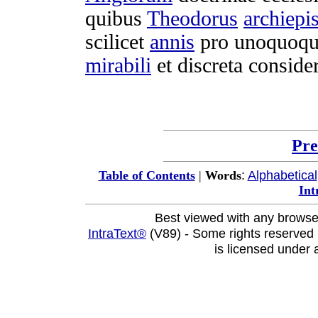
quibus
Theodorus
archiepi
scilicet
annis
pro
unoquoq
mirabili
et
discreta
conside
Pre
:
Alphabetical
Table of Contents
|
Words
Int
Best viewed with any browse
IntraText®
(V89) - Some rights reserved
is licensed under