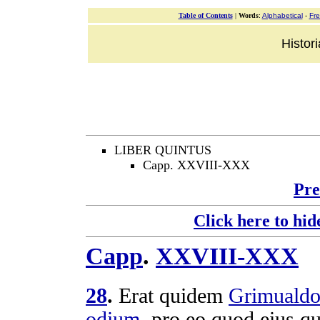
Table of Contents
|
Words
:
Alphabetical
-
Fr
Histor
LIBER QUINTUS
Capp. XXVIII-XXX
Pre
Click here to hid
Capp
.
XXVIII-XXX
28
.
Erat quidem
Grimuald
odium
, pro eo quod eius 