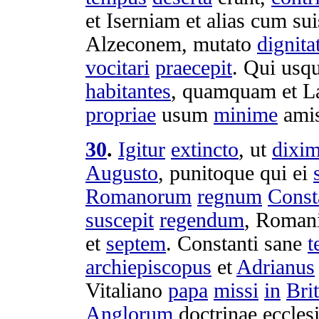
et
Iserniam
et alias cum su
Alzeconem
,
mutato
dignita
vocitari
praecepit
. Qui usq
habitantes
, quamquam et
L
propriae
usum
minime
ami
30
.
Igitur
extincto
, ut
dixi
Augusto
,
punitoque
qui ei
Romanorum
regnum
Const
suscepit
regendum
,
Roman
et
septem
.
Constanti
sane
t
archiepiscopus
et
Adrianus
Vitaliano
papa
missi
in
Bri
Anglorum
doctrinae
eccles