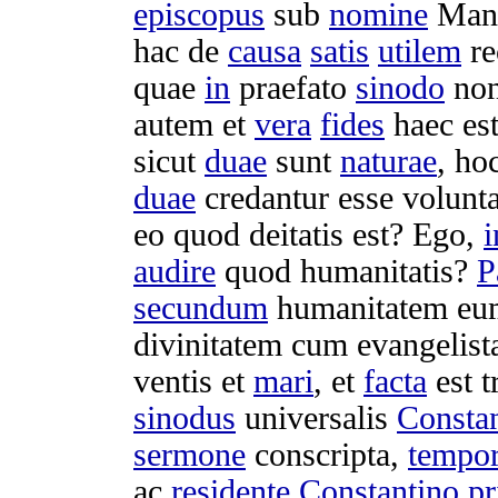
episcopus
sub
nomine
Man
hac de
causa
satis
utilem
r
quae
in
praefato
sinodo
no
autem et
vera
fides
haec est
sicut
duae
sunt
naturae
, ho
duae
credantur
esse
volunta
eo quod
deitatis
est? Ego,
i
audire
quod
humanitatis
?
P
secundum
humanitatem
eu
divinitatem
cum
evangelist
ventis
et
mari
, et
facta
est
t
sinodus
universalis
Constan
sermone
conscripta
,
tempor
ac
residente
Constantino
pr