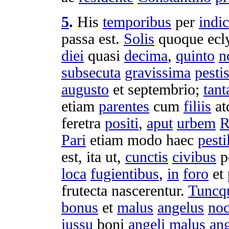
5
.
His
temporibus
per
indi
passa
est.
Solis
quoque
ecl
diei
quasi
decima
,
quinto
n
subsecuta
gravissima
pesti
augusto
et
septembrio
;
tant
etiam
parentes
cum
filiis
at
feretra
positi
,
aput
urbem
Pari
etiam modo haec
pesti
est, ita ut,
cunctis
civibus
p
loca
fugientibus
,
in
foro
et
frutecta
nascerentur
.
Tuncq
bonus
et
malus
angelus
noc
iussu
boni
angeli
malus
an