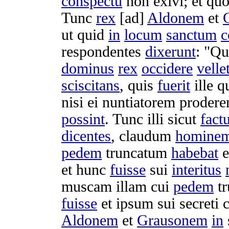
conspectu
non
exivi
; et qu
Tunc
rex
[ad]
Aldonem
et
ut quid
in
locum
sanctum
c
respondentes
dixerunt
: "Q
dominus
rex
occidere
velle
sciscitans
, quis
fuerit
ille q
nisi ei
nuntiatorem
prodere
possint
. Tunc illi sicut
fact
dicentes
,
claudum
homine
pedem
truncatum
habebat
e
et hunc
fuisse
sui
interitus
muscam
illam cui
pedem
t
fuisse
et ipsum sui
secreti
c
Aldonem
et
Grausonem
in