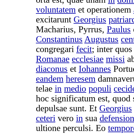
voluntatem
et
operationem
excitarunt
Georgius
patriar
Macharius
,
Pyrrus
,
Paulus
Constantinus
Augustus
cen
congregari
fecit
; inter quo
Romanae
ecclesiae
missi
a
diaconus
et
Iohannes
Portu
eandem
heresem
damnaver
telae
in
medio
populi
cecid
hoc
significatum
est, quod
depulsae
sunt. Et
Georgius
ceteri
vero
in
sua
defensio
ultione
perculsi
. Eo
tempor