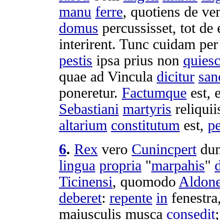
manu
ferre
, quotiens de
ve
domus
percussisset
, tot d
interirent
. Tunc
cuidam
pe
pestis
ipsa prius non
quiesc
quae ad
Vincula
dicitur
san
poneretur
.
Factumque
est, 
Sebastiani
martyris
reliquii
altarium
constitutum
est,
pe
6
.
Rex
vero
Cunincpert
dum
lingua
propria
"
marpahis
"
d
Ticinensi
, quomodo
Aldon
deberet
:
repente
in
fenestra
maiusculis
musca
consedit