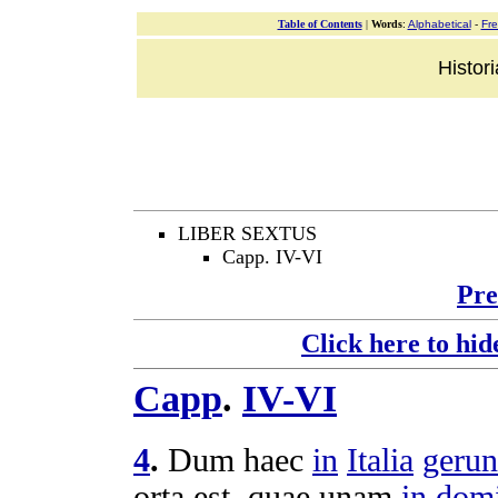
Table of Contents
|
Words
:
Alphabetical
-
Fr
Histor
LIBER SEXTUS
Capp. IV-VI
Pre
Click here to hid
Capp
.
IV-VI
4
.
Dum haec
in
Italia
gerun
orta
est, quae unam
in
dom