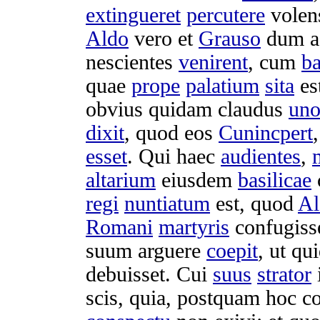
extingueret
percutere
volen
Aldo
vero et
Grauso
dum 
nescientes
venirent
, cum
ba
quae
prope
palatium
sita
es
obvius
quidam
claudus
un
dixit
, quod eos
Cunincpert
esset
. Qui haec
audientes
,
altarium
eiusdem
basilicae
regi
nuntiatum
est, quod
Al
Romani
martyris
confugiss
suum
arguere
coepit
, ut q
debuisset
. Cui
suus
strator
scis
, quia, postquam hoc
co