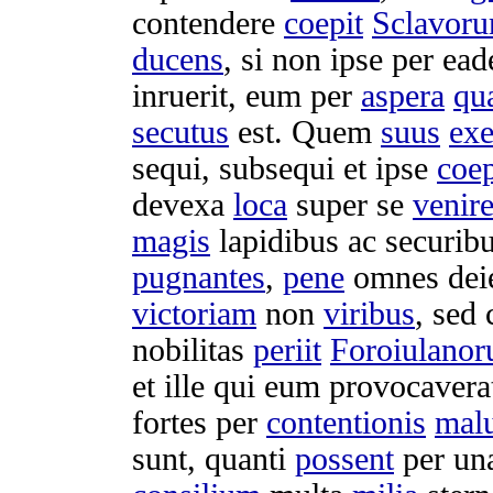
contendere
coepit
Sclavor
ducens
, si non ipse per e
inruerit
, eum per
aspera
qu
secutus
est. Quem
suus
exe
sequi
,
subsequi
et ipse
coep
devexa
loca
super se
venir
magis
lapidibus
ac
securib
pugnantes
,
pene
omnes
dei
victoriam
non
viribus
, sed
nobilitas
periit
Foroiulano
et ille qui eum
provocavera
fortes
per
contentionis
mal
sunt,
quanti
possent
per u