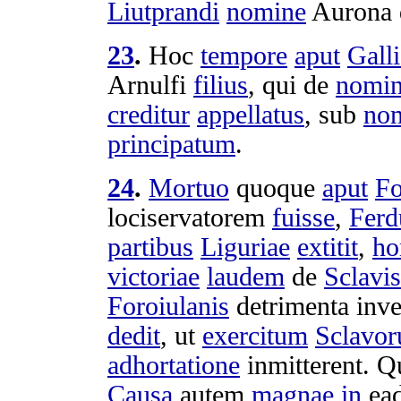
Liutprandi
nomine
Aurona
23
.
Hoc
tempore
aput
Galli
Arnulfi
filius
, qui de
nomi
creditur
appellatus
, sub
no
principatum
.
24
.
Mortuo
quoque
aput
Fo
lociservatorem
fuisse
,
Ferd
partibus
Liguriae
extitit
,
h
victoriae
laudem
de
Sclavis
Foroiulanis
detrimenta
inve
dedit
, ut
exercitum
Sclavo
adhortatione
inmitterent
. Q
Causa
autem
magnae
in
ea