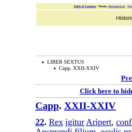
Table of Contents
|
Words
:
Alphabetical
-
Fr
Histor
LIBER SEXTUS
Capp. XXII-XXIV
Pre
Click here to hid
Capp
.
XXII-XXIV
22
.
Rex
igitur
Aripert
,
conf
Ansprandi
filium
,
oculis
pr