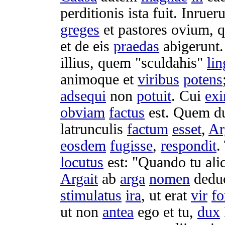
perditionis
ista fuit.
Inrueru
greges
et
pastores
ovium
, 
et de eis
praedas
abigerunt
illius, quem "
sculdahis
"
li
animoque
et
viribus
potens
adsequi
non
potuit
. Cui
exi
obviam
factus
est. Quem 
latrunculis
factum
esset
,
Ar
eosdem
fugisse
,
respondit
.
locutus
est: "Quando tu al
Argait
ab
arga
nomen
dedu
stimulatus
ira
, ut erat
vir
fo
ut non
antea
ego et tu,
dux