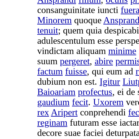
consanguinitate
iuncti
fuer
Minorem
quoque
Ansprand
tenuit
; quem quia
despicab
adulescentulum
esse
perspe
vindictam
aliquam
minime
suum
pergeret
,
abire
permis
factum
fuisse
, qui eum ad
dubium
non est.
Igitur
Liut
Baioariam
profectus
, ei de
gaudium
fecit
.
Uxorem
ve
rex
Aripert
conprehendi
fec
reginam
futuram
esse
iacta
decore
suae
faciei
deturpat