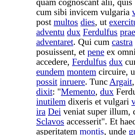
quam
cognoscant
alii, quis
cum sibi
invicem
vulgaria
post
multos
dies
, ut
exercit
adventu
dux
Ferdulfus
pra
adventaret
. Qui cum
castra
posuissent
, et
pene
ex omn
accedere
,
Ferdulfus
dux
c
eundem
montem
circuire
, 
possit
inruere
. Tunc
Argait
dixit
: "
Memento
,
dux
Ferdu
inutilem
dixeris
et
vulgari
ira
Dei
veniat
super illum,
Sclavos
accesserit
". Et hae
asperitatem
montis
, unde
g