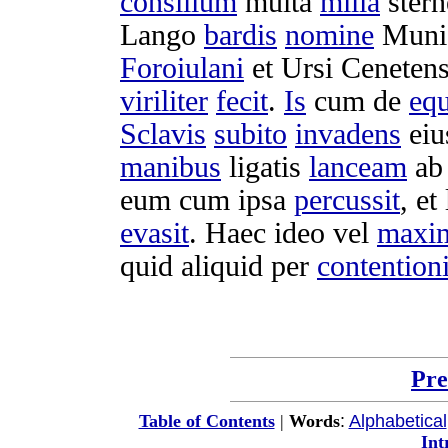
consilium
multa
milia
stern
Lango
bardis
nomine
Muni
Foroiulani
et
Ursi
Cenetens
viriliter
fecit
.
Is
cum de
eq
Sclavis
subito
invadens
ei
manibus
ligatis
lanceam
ab
eum cum ipsa
percussit
, et
evasit
. Haec ideo vel
maxi
quid aliquid per
contention
Pre
:
Alphabetical
Table of Contents
|
Words
Int