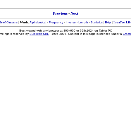
Previous
-
Next
le of Contents
|
Words
:
Alphabetical
-
Frequency
-
Inverse
-
Length
-
Statistics
|
Help
|
IntraText Lib
Best viewed with any browser at 800x600 or 768x1024 on Tablet PC
me rights reserved by
EuloTech SRL
- 1996-2007. Content in this page is licensed under a
Creat