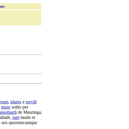
rary
erum
,
plures
a
servili
more
solito
per
ngobardi
de
Mauringa
,
thaib
,
pari
modo et
m
seu
quorumcumque