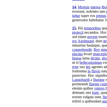
14
.
Mortuis
interea
Ibo
rexerant
,
nolentes
iam
igitur
super eos
primus
generosior
habebatur
. 
15
.
His
temporibus
qu
proiecit
necandos
. Hoc
sed etiam
novem
una
rex
Agelmund
, dum
ite
miraretur
hastaque
, q
conprehendit
.
Rex
mise
piscina
levari
praecepit
lingua
lama
dicitur
,
abs
ut et
bellicosissimus
ext
rege
suo
iter
agentes
a
fortissima
in
fluvio
nat
paravisse
. Hoc siquide
Langobardi
a
flumine
permeandi
fluenta
copi
etenim quibus
veteres
h
deletam
; nisi
forte
, qui
eorum
vulgata
sunt,
fie
referri
a quibusdam
aud