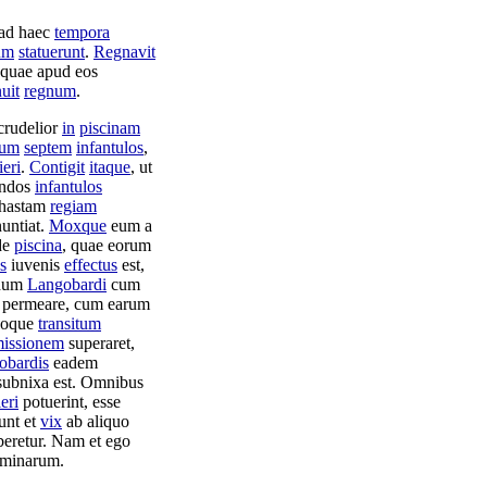
 ad haec
tempora
um
statuerunt
.
Regnavit
 quae apud eos
nuit
regnum
.
crudelior
in
piscinam
lum
septem
infantulos
,
ieri
.
Contigit
itaque
, ut
ndos
infantulos
hastam
regiam
untiat
.
Moxque
eum a
de
piscina
, quae eorum
s
iuvenis
effectus
est,
dum
Langobardi
cum
permeare
, cum earum
oque
transitum
issionem
superaret
,
obardis
eadem
subnixa
est. Omnibus
ieri
potuerint
, esse
unt et
vix
ab aliquo
beretur
. Nam et ego
eminarum
.