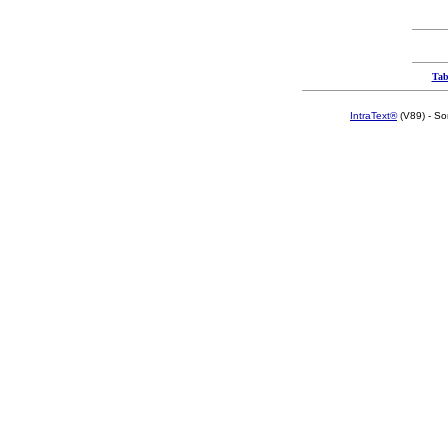
Tab
IntraText®
(V89) - So