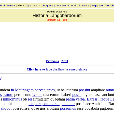
le of Contents
|
Words
:
Alphabetical
-
Frequency
-
Inverse
-
Length
-
Statistics
|
Help
|
IntraText Lib
Paulus Diaconus
Historia Langobardorum
IntraText CT - Text
Previous
-
Next
Click here to hide the links to concordance
V
andem
in
Mauringam
pervenientes
, ut
bellatorum
possint
ampliare
num
is
statum
perducunt
.
Utque
rata
eorum
haberi
possit
ingenuitas
,
sanciunt
es
nihilominus
ob
rei
firmitatem
quaedam
patria
verba
.
Egressi
itaque
La
dam
, ubi
aliquanto
tempore
commorati
,
dicuntur
post haec
Anthab
et
Ban
aliquot
possedisse
; quae nos
arbitrari
possumus
esse
vocabula
pagoru