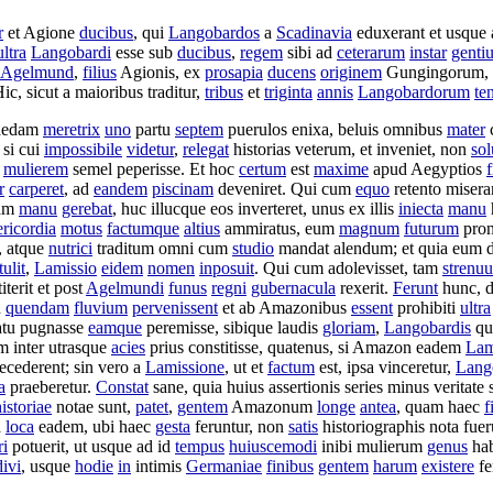
r
et
Agione
ducibus
, qui
Langobardos
a
Scadinavia
eduxerant
et usque
ultra
Langobardi
esse sub
ducibus
,
regem
sibi ad
ceterarum
instar
genti
Agelmund
,
filius
Agionis
, ex
prosapia
ducens
originem
Gungingorum
,
Hic, sicut a
maioribus
traditur
,
tribus
et
triginta
annis
Langobardorum
te
aedam
meretrix
uno
partu
septem
puerulos
enixa
,
beluis
omnibus
mater
 si cui
impossibile
videtur
,
relegat
historias
veterum
, et
inveniet
, non
so
m
mulierem
semel
peperisse
. Et hoc
certum
est
maxime
apud
Aegyptios
f
r
carperet
, ad
eandem
piscinam
deveniret
. Qui cum
equo
retento
misera
uam
manu
gerebat
, huc
illucque
eos
inverteret
, unus ex illis
iniecta
manu
ricordia
motus
factumque
altius
ammiratus
, eum
magnum
futurum
pron
, atque
nutrici
traditum
omni cum
studio
mandat
alendum
; et quia eum 
tulit
,
Lamissio
eidem
nomen
inposuit
. Qui cum
adolevisset
, tam
strenuu
iterit
et post
Agelmundi
funus
regni
gubernacula
rexerit
.
Ferunt
hunc, 
d
quendam
fluvium
pervenissent
et ab
Amazonibus
essent
prohibiti
ultra
atu
pugnasse
eamque
peremisse
,
sibique
laudis
gloriam
,
Langobardis
qu
m inter
utrasque
acies
prius
constitisse
, quatenus, si
Amazon
eadem
Lam
recederent
; sin vero a
Lamissione
, ut et
factum
est, ipsa
vinceretur
,
Lang
a
praeberetur
.
Constat
sane, quia huius
assertionis
series
minus
veritate
istoriae
notae
sunt,
patet
,
gentem
Amazonum
longe
antea
, quam haec
f
a
loca
eadem, ubi haec
gesta
feruntur
, non
satis
historiographis
nota
fuer
ri
potuerit
, ut usque ad id
tempus
huiuscemodi
inibi
mulierum
genus
ha
ivi
, usque
hodie
in
intimis
Germaniae
finibus
gentem
harum
existere
f