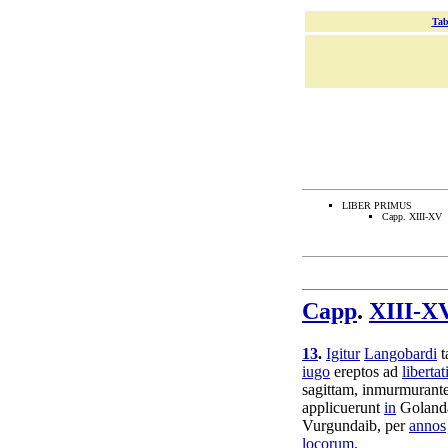
Tab
LIBER PRIMUS
Capp. XIII-XV
Capp
.
XIII-X
13
.
Igitur
Langobardi
t
iugo
ereptos
ad
libertat
sagittam
,
inmurmurant
applicuerunt
in
Golan
Vurgundaib
, per
annos
locorum
.