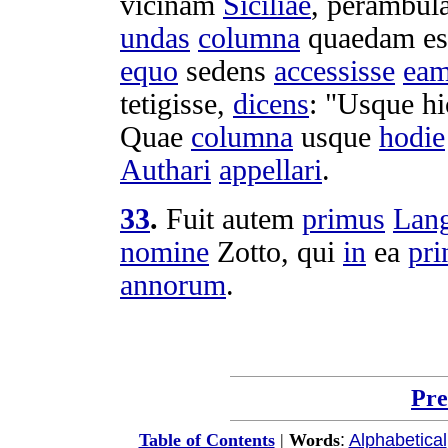
vicinam
Siciliae
,
perambul
undas
columna
quaedam e
equo
sedens
accessisse
ea
tetigisse
,
dicens
: "Usque h
Quae
columna
usque
hodie
Authari
appellari
.
33
.
Fuit autem
primus
Lan
nomine
Zotto
, qui
in
ea
pri
annorum
.
Pre
:
Alphabetical
Table of Contents
|
Words