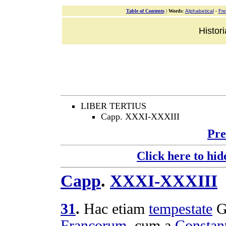
Table of Contents
|
Words
:
Alphabetical
-
Fr
Histor
LIBER TERTIUS
Capp. XXXI-XXXIII
Pre
Click here to hid
Capp
.
XXXI-XXXIII
31
.
Hac etiam
tempestate
G
Francorum
, cum a
Constan