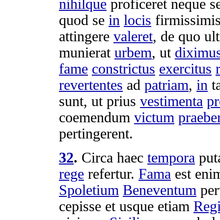
nihilque
proficeret
neque s
quod se
in
locis
firmissimi
attingere
valeret
, de quo
ul
munierat
urbem
, ut
diximu
fame
constrictus
exercitus
revertentes
ad
patriam
,
in
t
sunt, ut prius
vestimenta
pr
coemendum
victum
praebe
pertingerent
.
32
.
Circa haec
tempora
put
rege
refertur
.
Fama
est eni
Spoletium
Beneventum
per
cepisse
et usque etiam
Reg