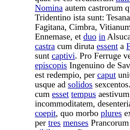
Nomina
autem
castrorum
q
Tridentino
ista sunt:
Tesana
Fagitana
,
Cimbra
,
Vitianu
Ennemase
, et
duo
in
Alsuc
castra
cum
diruta
essent
a
F
sunt
captivi
. Pro
Ferruge
v
episcopis
Ingenuino
de
Sav
est
redempio
, per
caput
uni
usque ad
solidos
sexcentos
cum
esset
tempus
aestivum
incommoditatem
,
desenteri
coepit
, quo
morbo
plures
e
per
tres
menses
Prancorum