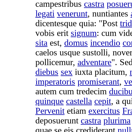
campestribus
castra
posuer
legati
venerunt
,
nuntiantes
dicentesque
quia: "Post
tri
vobis erit
signum
: cum
vide
sita
est,
domus
incendio
co
caelos
usque
sustolli
,
nover
pollicemur
,
adventare
". Se
diebus
sex
iuxta
placitum
,
imperatoris
promiserant
,
ve
autem cum
tredecim
ducib
quinque
castella
cepit
, a q
Pervenit
etiam
exercitus
Fr
deposuerunt
castra
plurima
quae se eis
crediderant
nul