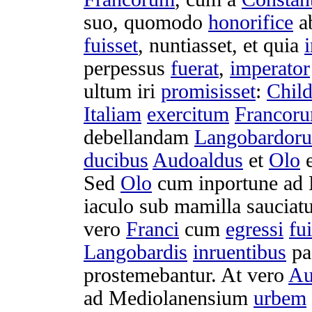
suo, quomodo
honorifice
a
fuisset
,
nuntiasset
, et quia
perpessus
fuerat
,
imperator
ultum
iri
promisisset
:
Child
Italiam
exercitum
Francor
debellandam
Langobardor
ducibus
Audoaldus
et
Olo
Sed
Olo
cum
inportune
ad
iaculo
sub
mamilla
sauciat
vero
Franci
cum
egressi
fu
Langobardis
inruentibus
pa
prostemebantur
. At vero
Au
ad
Mediolanensium
urbem