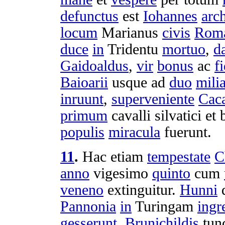
defunctus
est
Iohannes
arc
locum
Marianus
civis
Rom
duce
in
Tridentu
mortuo
,
d
Gaidoaldus
,
vir
bonus
ac
f
Baioarii
usque ad
duo
mili
inruunt
,
superveniente
Cac
primum
cavalli
silvatici
et
populis
miracula
fuerunt.
11
.
Hac etiam
tempestate
C
anno
vigesimo
quinto
cum
veneno
extinguitur
.
Hunni
q
Pannonia
in
Turingam
ingr
gesserunt
.
Brunichildis
tun