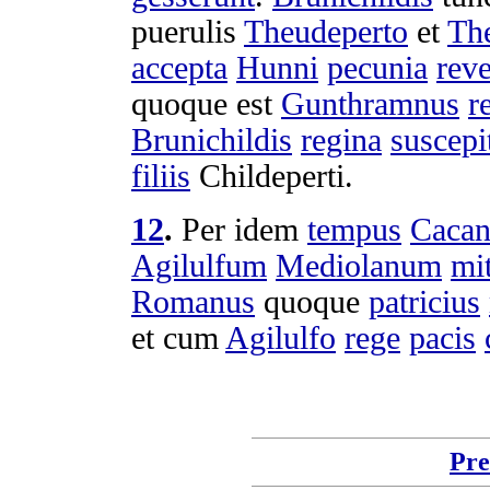
puerulis
Theudeperto
et
Th
accepta
Hunni
pecunia
reve
quoque est
Gunthramnus
r
Brunichildis
regina
suscepi
filiis
Childeperti
.
12
.
Per idem
tempus
Cacan
Agilulfum
Mediolanum
mi
Romanus
quoque
patricius
et cum
Agilulfo
rege
pacis
Pre