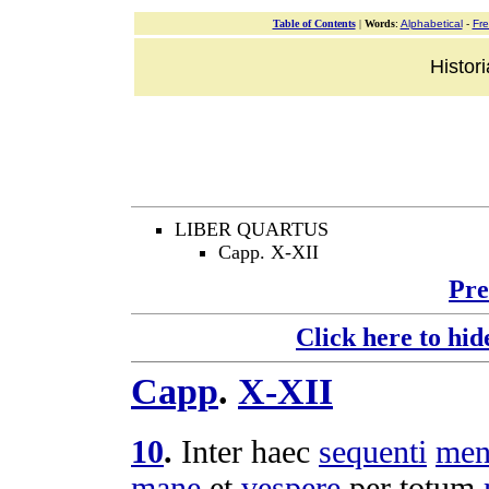
Table of Contents
|
Words
:
Alphabetical
-
Fr
Histor
LIBER QUARTUS
Capp. X-XII
Pre
Click here to hid
Capp
.
X-XII
10
.
Inter haec
sequenti
men
mane
et
vespere
per totum